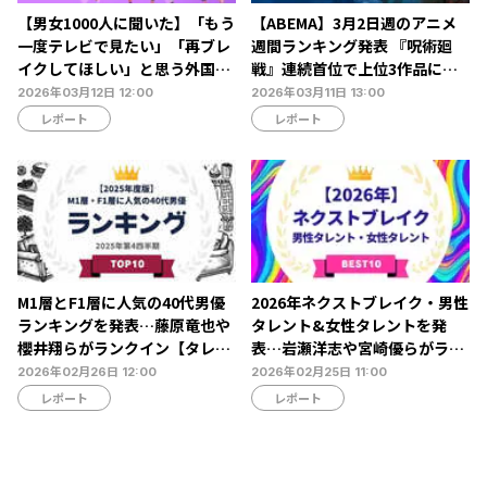
【男女1000人に聞いた】「もう
【ABEMA】3月2日週のアニメ
一度テレビで見たい」「再ブレ
週間ランキング発表 『呪術廻
イクしてほしい」と思う外国人
戦』連続首位で上位3作品に変
タレントランキング…ボビー・
動なし
2026年03月12日 12:00
2026年03月11日 13:00
オロゴンやビビアン・スーらが
レポート
レポート
ランクイン【NEXER調査】
M1層とF1層に人気の40代男優
2026年ネクストブレイク・男性
ランキングを発表…藤原竜也や
タレント&女性タレントを発
櫻井翔らがランクイン【タレン
表…岩瀬洋志や宮崎優らがラン
トパワーランキング】
クイン【タレントパワーランキ
2026年02月26日 12:00
2026年02月25日 11:00
ング】
レポート
レポート