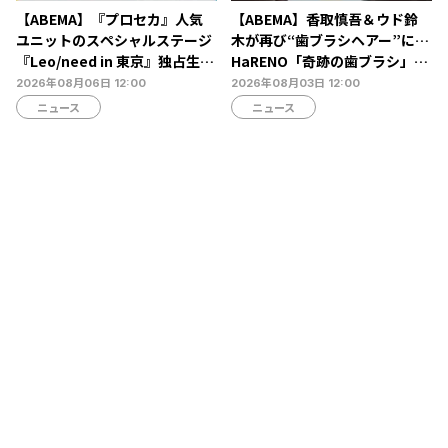
【ABEMA】『プロセカ』人気
【ABEMA】香取慎吾＆ウド鈴
ユニットのスペシャルステージ
木が再び“歯ブラシヘアー”に…
『Leo/need in 東京』独占生放
HaRENO「奇跡の歯ブラシ」新
送決定…ショートライブや生ア
TVCMの放映開始
2026年08月06日 12:00
2026年08月03日 12:00
フレコも
ニュース
ニュース