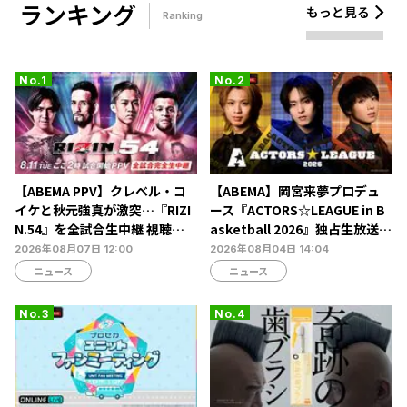
ランキング
もっと見る
Ranking
【ABEMA PPV】クレベル・コ
【ABEMA】岡宮来夢プロデュ
イケと秋元強真が激突…『RIZI
ース『ACTORS☆LEAGUE in B
N.54』を全試合生中継 視聴チ
asketball 2026』独占生放送決
ケット販売中
定…北村諒、糸川耀士郎、長妻
2026年08月07日 12:00
2026年08月04日 14:04
怜央らが出演
ニュース
ニュース