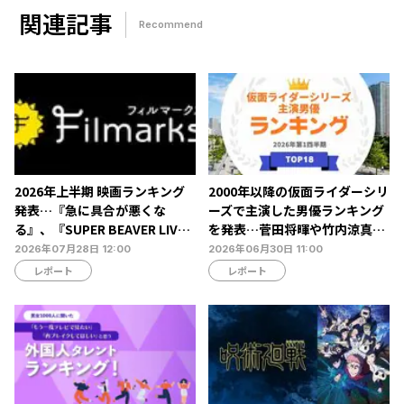
関連記事
Recommend
2026年上半期 映画ランキング
2000年以降の仮面ライダーシリ
発表…『急に具合が悪くな
ーズで主演した男優ランキング
る』、『SUPER BEAVER LIVE
を発表…菅田将暉や竹内涼真ら
& DOCUMENTARY -現在地-』
がランクイン【タレントパワー
2026年07月28日 12:00
2026年06月30日 11:00
が第1位を獲得【Filmarks調
ランキング】
レポート
レポート
べ】