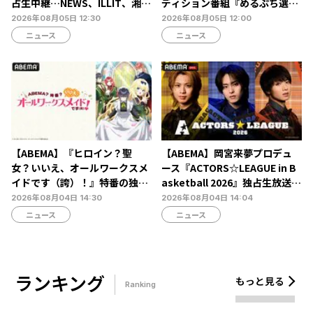
占生中継…NEWS、ILLIT、湘南
ディション番組『めるぷち選抜
乃風ら60組以上が集結
決定戦2026』の生配信が決定
2026年08月05日 12:30
2026年08月05日 12:00
ニュース
ニュース
【ABEMA】『ヒロイン？聖
【ABEMA】岡宮来夢プロデュ
女？いいえ、オールワークスメ
ース『ACTORS☆LEAGUE in B
イドです（誇）！』特番の独占
asketball 2026』独占生放送決
無料生放送決定…宮本侑芽、大
定…北村諒、糸川耀士郎、長妻
2026年08月04日 14:30
2026年08月04日 14:04
久保瑠美、小野友樹らが出演
怜央らが出演
ニュース
ニュース
ランキング
もっと見る
Ranking