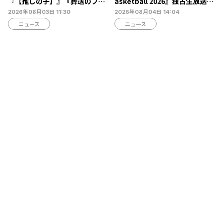
『【推しの子】』『葬送のフリ
asketball 2026』独占生放送決
ーレン』『呪術廻戦』など今年
定…北村諒、糸川耀士郎、長妻
2026年08月03日 11:30
2026年08月04日 14:04
の話題作を一挙放送
怜央らが出演
ニュース
ニュース