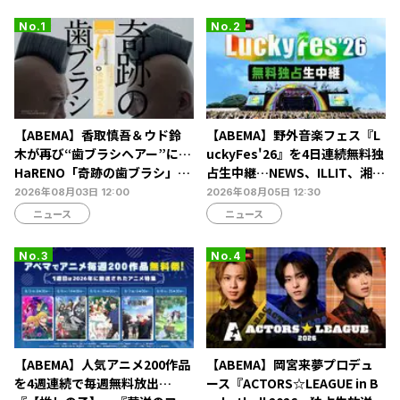
【ABEMA】香取慎吾＆ウド鈴
【ABEMA】野外音楽フェス『L
木が再び“歯ブラシヘアー”に…
uckyFes'26』を4日連続無料独
HaRENO「奇跡の歯ブラシ」新
占生中継…NEWS、ILLIT、湘南
TVCMの放映開始
乃風ら60組以上が集結
2026年08月03日 12:00
2026年08月05日 12:30
ニュース
ニュース
【ABEMA】人気アニメ200作品
【ABEMA】岡宮来夢プロデュ
を4週連続で毎週無料放出…
ース『ACTORS☆LEAGUE in B