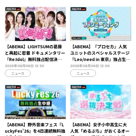
【ABEMA】LIGHTSUMの葛藤
【ABEMA】『プロセカ』人気
と再起に密着 ドキュメンタリー
ユニットのスペシャルステージ
『Re:Idol』無料独占配信決
『Leo/need in 東京』独占生放
定…デビュー6年目の壁と2年間
送決定…ショートライブや生ア
2026年08月06日 12:30
2026年08月06日 12:00
の空白期に迫る
フレコも
ニュース
ニュース
【ABEMA】野外音楽フェス『L
【ABEMA】女子小中高生に大
uckyFes'26』を4日連続無料独
人気「めるぷち」がおくるオー