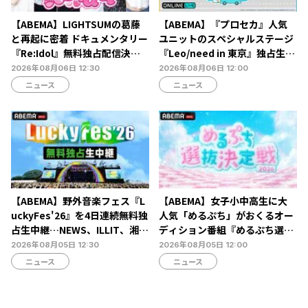
【ABEMA】LIGHTSUMの葛藤
【ABEMA】『プロセカ』人気
と再起に密着 ドキュメンタリー
ユニットのスペシャルステージ
『Re:Idol』無料独占配信決
『Leo/need in 東京』独占生放
定…デビュー6年目の壁と2年間
送決定…ショートライブや生ア
2026年08月06日 12:30
2026年08月06日 12:00
の空白期に迫る
フレコも
ニュース
ニュース
【ABEMA】野外音楽フェス『L
【ABEMA】女子小中高生に大
uckyFes'26』を4日連続無料独
人気「めるぷち」がおくるオー
占生中継…NEWS、ILLIT、湘南
ディション番組『めるぷち選抜
乃風ら60組以上が集結
決定戦2026』の生配信が決定
2026年08月05日 12:30
2026年08月05日 12:00
ニュース
ニュース