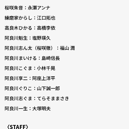
桜咲朱音：永瀬アンナ
練磨家からし：江口拓也
高良木ひかる：高橋李依
阿良川魁生：塩野瑛久
阿良川志ん太（桜咲徹）：福山 潤
阿良川まいける：島崎信長
阿良川こぐま：小林千晃
阿良川享二：阿座上洋平
阿良川ぐりこ：山下誠一郎
阿良川志ぐま：てらそままさき
阿良川一生：大塚明夫
〈STAFF〉