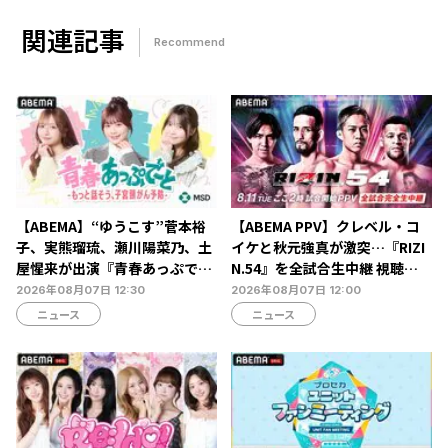
関連記事
Recommend
【ABEMA】“ゆうこす”菅本裕
【ABEMA PPV】クレベル・コ
子、実熊瑠琉、瀬川陽菜乃、土
イケと秋元強真が激突…『RIZI
屋惺来が出演『青春あっぷで～
N.54』を全試合生中継 視聴チ
と -もっと話そう、子宮頸がん
ケット販売中
2026年08月07日 12:30
2026年08月07日 12:00
予防-』放送決定…恋愛・人間
ニュース
ニュース
関係からカラダの悩みまで本音
トーク