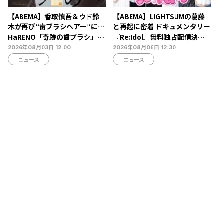
【ABEMA】香取慎吾＆ウド鈴
【ABEMA】LIGHTSUMの葛藤
木が再び“歯ブラシヘアー”に…
と再起に密着 ドキュメンタリー
HaRENO「奇跡の歯ブラシ」新
『Re:Idol』無料独占配信決
TVCMの放映開始
定…デビュー6年目の壁と2年間
2026年08月03日 12:00
2026年08月06日 12:30
の空白期に迫る
ニュース
ニュース