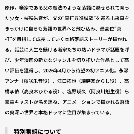
原作。噺家である父の魔法のような落語に魅せられて育っ
た少女・桜咲朱音が、父の“真打昇進試験”を巡る出来事を
きっかけに自らも落語の世界へと飛び込み、最高位“真
打”を目指して成長していく本格落語ストーリーが描かれ
る。話芸に人生を懸ける噺家たちの熱いドラマが話題を呼
び、少年漫画の新たなジャンルを切り拓いた作品として高
い評価を獲得し、2026年4月から待望の初アニメ化。永瀬
アンナ（桜咲朱音役）、江口拓也（練磨家からし役）、高
橋李依（高良木ひかる役）、塩野瑛久（阿良川魁生役）ら
豪華キャストが名を連ね、アニメーションで描かれる落語
の奥深い世界と本格ドラマに注目が集まっている。
特別番組について