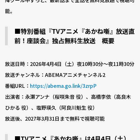
降クール中ずっと、最新話まで全話を無料見放題で視聴可
能。
■特別番組『TVアニメ『あかね噺』放送直
前！座談会』独占無料生放送 概要
放送日時：2026年4月4日（土）夜10時30分〜夜11時30分
放送チャンネル：ABEMAアニメチャンネル2
番組URL：
https://abema.go.link/3zrpP
出演者：永瀬アンナ（桜咲朱音 役）、高橋李依（高良木
ひかる 役）、塩野瑛久（阿良川魁生 役）
放送後、2027年3月31日まで無料で視聴可能
■TVアニメ『あかね噺』は4月4日（土）