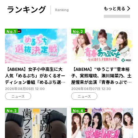
ランキング
もっと見る
Ranking
【ABEMA】女子小中高生に大
【ABEMA】“ゆうこす”菅本裕
人気「めるぷち」がおくるオー
子、実熊瑠琉、瀬川陽菜乃、土
ディション番組『めるぷち選抜
屋惺来が出演『青春あっぷで～
決定戦2026』の生配信が決定
と -もっと話そう、子宮頸がん
2026年08月05日 12:00
2026年08月07日 12:30
予防-』放送決定…恋愛・人間
ニュース
ニュース
関係からカラダの悩みまで本音
トーク