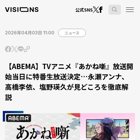
公式SNS
2026年04月03日 11:00
ニュース
【ABEMA】TVアニメ『あかね噺』放送開
始当日に特番生放送決定…永瀬アンナ、
高橋李依、塩野瑛久が見どころを徹底解
説