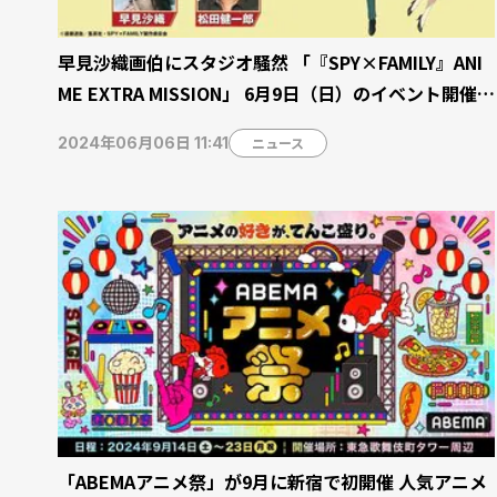
早見沙織画伯にスタジオ騒然 「『SPY×FAMILY』ANI
ME EXTRA MISSION」 6月9日（日）のイベント開催前
にABEMAでメインキャスト出演の特番生放送
ニュース
2024年06月06日 11:41
「ABEMAアニメ祭」が9月に新宿で初開催 人気アニメ