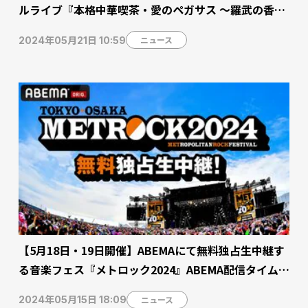
ルライブ『本格中華喫茶・愛のペガサス 〜羅武の香辛
龍〜』DAY2公演を7月6日（土）20時より「ABEMA PP
ニュース
2024年05月21日 10:59
V ONLINE LIVE」にて独占配信決定
【5月18日・19日開催】ABEMAにて無料独占生中継す
る音楽フェス『メトロック2024』ABEMA配信タイムテ
ーブルを公開 新しい学校のリーダーズ、HYDE、WES
ニュース
2024年05月15日 18:09
T.ら