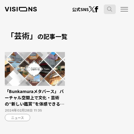
公式SNS
「芸術」
の記事一覧
「Bunkamuraメタバース」 バ
ーチャル空間上で文化・芸術
の“新しい鑑賞”を体感できる発
信拠点がオープン
2024年02月28日 11:35
ニュース