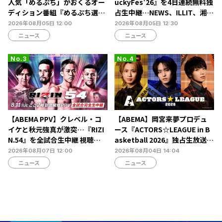
人気「めるぷち」がおくるオー
uckyFes'26』を4日連続無料独
ディション番組『めるぷち選抜
占生中継…NEWS、ILLIT、湘南
決定戦2026』の生配信が決定
乃風ら60組以上が集結
2026年08月05日 12:00
2026年08月05日 12:30
ニュース
ニュース
【ABEMA PPV】クレベル・コ
【ABEMA】岡宮来夢プロデュ
イケと秋元強真が激突…『RIZI
ース『ACTORS☆LEAGUE in B
N.54』を全試合生中継 視聴チ
asketball 2026』独占生放送決
ケット販売中
定…北村諒、糸川耀士郎、長妻
2026年08月07日 12:00
2026年08月04日 14:04
怜央らが出演
ニュース
ニュース