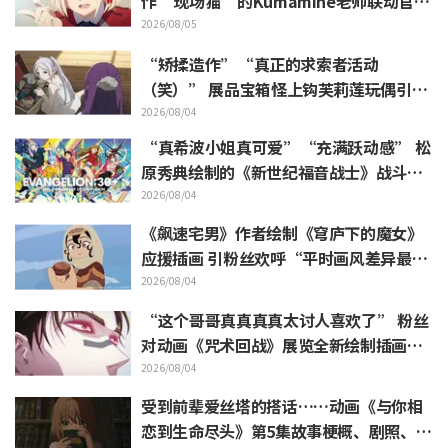
作“现场猫”的Kumamine老师联动官宣
引发“好！”反响不断
2026/08/05
“矫揉造作”“真正的求索者活动
（笑）” 展品宝箱怪上钩芙莉莲玩偶引吐
槽如潮《葬送的芙莉莲》
2026/08/04
“真希波小姐真可爱”“充满跃动感” 松
原秀典绘制的《新世纪福音战士》战斗服
姿态三人美丽手稿公开引热议
2026/08/04
《飙速宅男》作者绘制《穹庐下的魔女》
应援插画 引粉丝欢呼“平时画风差异最大
的人画出来原来是这样”
2026/08/04
“这个哥哥真真真真太讨人喜欢了” 粉丝
对动画《咒术回战》展览全新绘制插画中
逼近虎杖悠仁的胀相感到狂喜
2026/08/04
受到前辈爱丝塔的搭话……动画《与你相
恋到生命尽头》第5集故事梗概、剧照、W