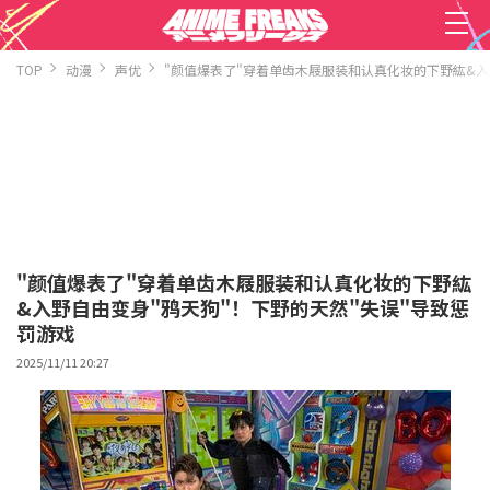
TOP
动漫
声优
"颜值爆表了"穿着单齿木屐服装和认真化妆的下野紘&入
"颜值爆表了"穿着单齿木屐服装和认真化妆的下野紘
&入野自由变身"鸦天狗"！下野的天然"失误"导致惩
罚游戏
2025/11/11 20:27