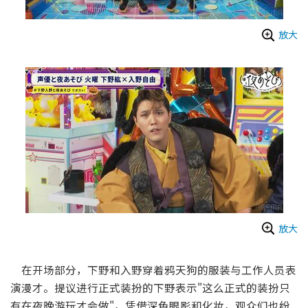
放大
放大
在开场部分，下野和入野穿着鸦天狗的服装与工作人员表
演漫才。提议进行正式装扮的下野表示"这么正式的装扮只
有在夜晚游玩才会做"，凭借深色眼影和化妆，观众们也纷