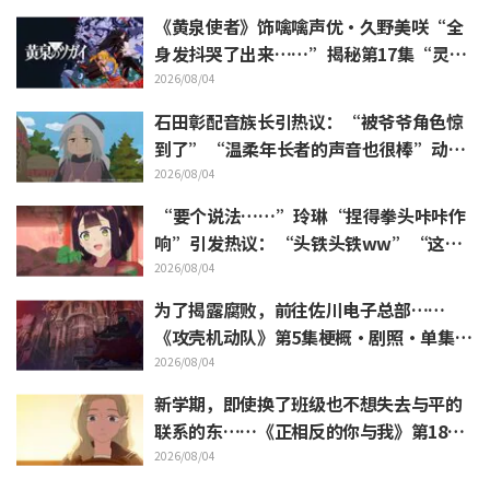
《黄泉使者》饰噙噙声优·久野美咲“全
身发抖哭了出来……”揭秘第17集“灵魂
名演”的幕后
2026/08/04
石田彰配音族长引热议：“被爷爷角色惊
到了”“温柔年长者的声音也很棒”动画
《穹庐下的魔女》第6集
2026/08/04
“要个说法……”玲琳“捏得拳头咔咔作
响”引发热议：“头铁头铁ww”“这表
情绝了”／《我是不才恶女》第4集
2026/08/04
为了揭露腐败，前往佐川电子总部……
《攻壳机动队》第5集梗概·剧照·单集视
觉图公开
2026/08/04
新学期，即使换了班级也不想失去与平的
联系的东……《正相反的你与我》第18集
梗概·剧照公开
2026/08/04