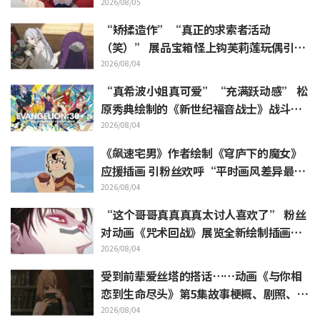
引发“好！”反响不断
2026/08/05
“矫揉造作”“真正的求索者活动
（笑）” 展品宝箱怪上钩芙莉莲玩偶引吐
槽如潮《葬送的芙莉莲》
2026/08/04
“真希波小姐真可爱”“充满跃动感” 松
原秀典绘制的《新世纪福音战士》战斗服
姿态三人美丽手稿公开引热议
2026/08/04
《飙速宅男》作者绘制《穹庐下的魔女》
应援插画 引粉丝欢呼“平时画风差异最大
的人画出来原来是这样”
2026/08/04
“这个哥哥真真真真太讨人喜欢了” 粉丝
对动画《咒术回战》展览全新绘制插画中
逼近虎杖悠仁的胀相感到狂喜
2026/08/04
受到前辈爱丝塔的搭话……动画《与你相
恋到生命尽头》第5集故事梗概、剧照、W
EB预告、剧集海报公开
2026/08/04