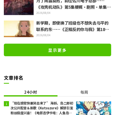
为了揭露腐败，前往佐川电子总部……
《攻壳机动队》第5集梗概·剧照·单集视
觉图公开
2026/08/04
新学期，即使换了班级也不想失去与平的
联系的东……《正相反的你与我》第18集
梗概·剧照公开
2026/08/04
显示更多
文章排名
24小时
每周
“现在感觉快要哭出来了” 海妖、岛二郎初
次公开配音＆新歌《Kutsuzure》解禁引发
粉丝极度兴奋！《电影吉伊卡哇：人鱼岛的