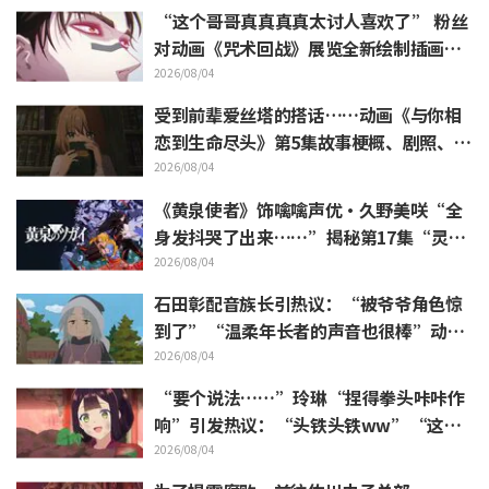
“这个哥哥真真真真太讨人喜欢了” 粉丝
对动画《咒术回战》展览全新绘制插画中
逼近虎杖悠仁的胀相感到狂喜
2026/08/04
受到前辈爱丝塔的搭话……动画《与你相
恋到生命尽头》第5集故事梗概、剧照、W
EB预告、剧集海报公开
2026/08/04
《黄泉使者》饰噙噙声优·久野美咲“全
身发抖哭了出来……”揭秘第17集“灵魂
名演”的幕后
2026/08/04
石田彰配音族长引热议：“被爷爷角色惊
到了”“温柔年长者的声音也很棒”动画
《穹庐下的魔女》第6集
2026/08/04
“要个说法……”玲琳“捏得拳头咔咔作
响”引发热议：“头铁头铁ww”“这表
情绝了”／《我是不才恶女》第4集
2026/08/04