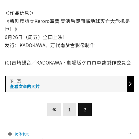
＜作品信息＞
《新剧场版☆Keroro军曹 复活后即面临地球灭亡大危机是
也！》
6月26日（周五）全国上映！
发行：KADOKAWA、万代南梦宫影像制作
(C)吉崎観音／KADOKAWA・劇場版ケロロ軍曹製作委員会
查看文章的照片
1
2
简体中文