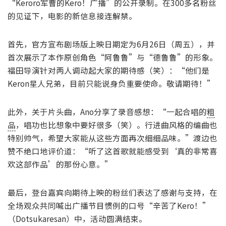
“Keroro军曹的Kero！广播”的公开录制。在300多名粉丝
的见证下，电影的新信息接连解禁。
首先，官方宣布剧场版上映日期定为6月26日（周五），并
首次展示了本作原创角色“阿鲁鲁”与“德鲁鲁”的形象。
福田导演针对两人调动起大家的期待感（笑）：“他们是
Keron星人兄弟，目前只能说身负重要使命。敬请期待！”
此外，关于片头曲，Ano分享了录音感想：“一起合唱的
粗
品
，唱功也比想象中要好很多（笑）。行进曲风格的编曲也
特别帅气，希望大家能从这些方面再次细细品味。”渡边也
赞不绝口地评价道：“听了这首歌就能感受到‘真的非常喜
欢这部作品’的那份心意。”
最后，登台嘉宾向期待上映的粉丝们表达了感谢与支持，在
全场观众共同喊出广播节目惯例的口号“辛苦了Kero！”
（Dotsukaresan）中，活动圆满结束。