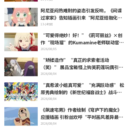
阿尼亚闷热难耐的姿态引发反响，《间谍
过家家》告知插画引来“阿尼亚给融化
了”
13小时前
“可爱得绝妙！好！”《莉可丽丝》×创
作“现场猫”的Kumamine老师联动官宣
引发“好！”反响不断
2026/08/05
“矫揉造作”“真正的求索者活动
（笑）” 展品宝箱怪上钩芙莉莲玩偶引吐
槽如潮《葬送的芙莉莲》
2026/08/04
“真希波小姐真可爱”“充满跃动感” 松
原秀典绘制的《新世纪福音战士》战斗服
姿态三人美丽手稿公开引热议
2026/08/04
《飙速宅男》作者绘制《穹庐下的魔女》
应援插画 引粉丝欢呼“平时画风差异最大
的人画出来原来是这样”
2026/08/04