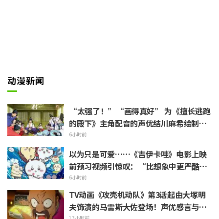
动漫新闻
“太强了！”“画得真好” 为《擅长逃跑
的殿下》主角配音的声优结川麻希绘制的
第13话ED插画引发赞叹
6小时前
以为只是可爱……《吉伊卡哇》电影上映
前预习视频引惊叹：“比想象中更严酷”
“全是关于打工的话题”的反差感
6小时前
TV动画《攻壳机动队》第3话起由大塚明
夫饰演的马雷斯大佐登场！声优感言与片
尾插画公开
13小时前