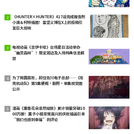
秘密》
《HUNTER×HUNTER》417话完成报告附
小滴＆柯特插图！富坚义博在X上的投稿引
发巨大反响
电视动画《吉伊卡哇》台场夏日活动举办
“幽灵森林”！限定周边及入场特典信息解
禁
为了揭露腐败，前往佐川电子总部……《攻
壳机动队》第5集梗概·剧照·单集视觉图
公开
漫画《薰香花朵凛然绽放》累计销量突破10
00万册！薫子小姐非常高兴的庆祝插画引来
“我们也感到幸福”的评论