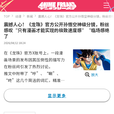
TOP
动漫
新闻
震撼人心！《龙珠》官方公开孙悟空神级分镜，粉丝感
震撼人心！《龙珠》官方公开孙悟空神级分镜，粉丝
感叹“只有漫画才能实现的极致速度感”“临场感绝
了
2026/04/12 18:24
在《龙珠》官方X账号上，一段漫
画场景的发布因其压倒性的描写力
在粉丝间引发了热烈讨论。
推文中附带了“呼”、“唰”、
放大
“咚”这几个简洁的词汇，精准地
体现了作品中的动态感。
公开的画面描绘了孙悟空在战斗中
显示更多
超高速移动的瞬间。上方的分镜
中，悟空伴随着“呼”的拟音瞬间