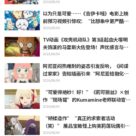
第13话ED插画引发赞叹
2026/08/06
以为只是可爱……《吉伊卡哇》电影上映
前预习视频引惊叹：“比想象中更严酷”
“全是关于打工的话题”的反差感
2026/08/06
TV动画《攻壳机动队》第3话起由大塚明
夫饰演的马雷斯大佐登场！声优感言与片
尾插画公开
2026/08/06
阿尼亚闷热难耐的姿态引发反响，《间谍
过家家》告知插画引来“阿尼亚给融化
了”
2026/08/06
“可爱得绝妙！好！”《莉可丽丝》×创
作“现场猫”的Kumamine老师联动官宣
引发“好！”反响不断
2026/08/05
“矫揉造作”“真正的求索者活动
（笑）” 展品宝箱怪上钩芙莉莲玩偶引吐
槽如潮《葬送的芙莉莲》
2026/08/04