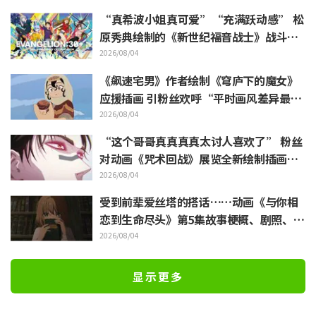
“真希波小姐真可爱”“充满跃动感” 松
原秀典绘制的《新世纪福音战士》战斗服
姿态三人美丽手稿公开引热议
2026/08/04
《飙速宅男》作者绘制《穹庐下的魔女》
应援插画 引粉丝欢呼“平时画风差异最大
的人画出来原来是这样”
2026/08/04
“这个哥哥真真真真太讨人喜欢了” 粉丝
对动画《咒术回战》展览全新绘制插画中
逼近虎杖悠仁的胀相感到狂喜
2026/08/04
受到前辈爱丝塔的搭话……动画《与你相
恋到生命尽头》第5集故事梗概、剧照、W
EB预告、剧集海报公开
2026/08/04
显示更多