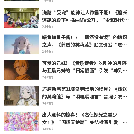
游表情包上线引发粉丝狂喜
1小时前
洗脑“受宠”旋律让人欲罢不能！《擅长
逃跑的殿下》插曲MV公开，“令和时代的
时代剧居然出角色歌”引发热议
2小时前
鳗鱼加鱼子酱！？“居然没有饭”的惊讶
之声，《葬送的芙莉莲》贴文引发“吃白
烧才是懂行”的热烈反响
2小时前
可爱的兄妹！《黄泉使者》吃刨冰的月落
与亚晨兄妹的“日常插画”引发“尊到升
天”“完全就是情侣嘛”等热烈反响
2小时前
还原动画第31集洗完澡后的场景？《葬送
的芙莉莲》与“嘎哩嘎哩君”合照引发
“头发像是裹着浴巾”热议
3小时前
出人意料的惊喜！《名侦探光之美少
女！》“闪耀天使篇”完结插画引发“心
里一阵紧揪”“感受到了制作组的爱”等
3小时前