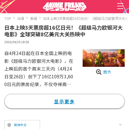
TOP
动漫
新闻
日本上映3天票房超16亿日元！《超级马力欧银河大电
日本上映3天票房超16亿日元！《超级马力欧银河大
电影》全球突破8亿美元大关热映中
2026/04/29 18:58
自4月24日起在日本全国上映的电
影《超级马力欧银河大电影》，在
上映后的首个周末三天内（4月24
放大
日至26日）创下了16亿109万3,60
0日元的票房纪录，不仅夺得周末
票房冠军，还创下了2026年度引
进片（洋画）的最佳开画成绩。
显示更多
本作已于4月1日起在海外多个地
区先行上映，全球累计票房现已达
到831,474,150美元，突破了8亿
简体中文