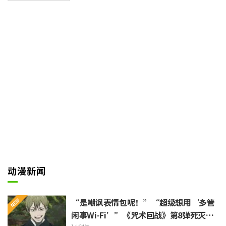
美元大关。在北美地区，该片上映
至第四周累计票房达386,493,150
美元，刷新了2026年上映作品的
纪录；此外，国际地区的累计票房
也已突破444,981,000美元。本作
正是在国内外均取得了历史性的成
功。
动漫新闻
“是嘲讽表情包呢！”“超级想用‘多管
闲事Wi-Fi’”《咒术回战》第8弹死灭回