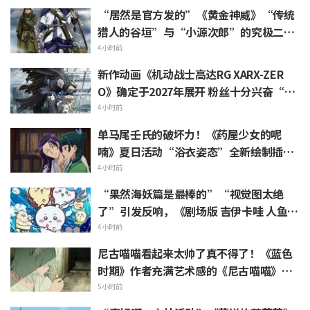
热烈反响
“居然是官方发的”《黄金神威》“传统
猎人的谷垣”与“小源次郎”的究极二选
一 引发“两个都喜欢”的声浪涌现
4小时前
新作动画《机动战士高达RG XARX-ZER
O》确定于2027年展开 粉丝十分兴奋“斗
篷加上野兽般的胳膊！！”“主角机相当
4小时前
帅气”
单马尾壬氏的破坏力！《药屋少女的呢
喃》夏日活动“浴衣姿态”全新绘制插画
引发“心脏真的遭不住了”“建议留作壁
4小时前
画”的反响
“果然海妖篇是最棒的”“视觉图太绝
了”引发反响，《剧场版 吉伊卡哇 人鱼岛
的秘密》今日7月24日上映
4小时前
尼古喵喵看起来太帅了真不得了！《蓝色
时期》作者充满艺术感的《尼古喵喵》插
画被赞“说不定真能在艺大见到”
5小时前