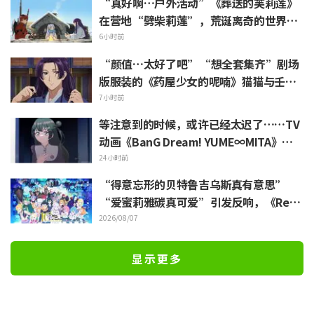
“真好啊…户外活动”《葬送的芙莉莲》
在营地“劈柴莉莲”，荒诞离奇的世界观
引发“每天都很充实呢”的反响
6小时前
“颜值…太好了吧”“想全套集齐”剧场
版服装的《药屋少女的呢喃》猫猫与壬氏
精细手办立体化
7小时前
等注意到的时候，或许已经太迟了……TV
动画《BanG Dream! YUME∞MITA》第8
集剧照与梗概公开
24小时前
“得意忘形的贝特鲁吉乌斯真有意思”
“爱蜜莉雅碳真可爱”引发反响，《ReZe
ro》动画10周年纪念活动视觉图解禁
2026/08/07
显示更多