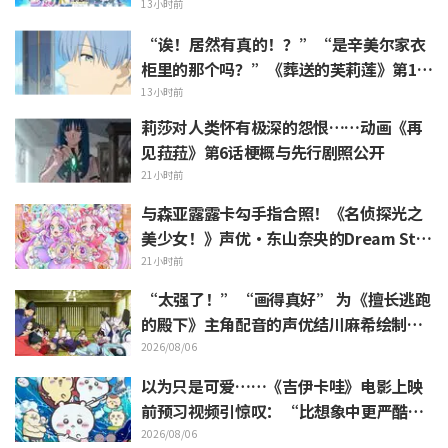
ro》动画10周年纪念活动视觉图解禁
13小时前
“诶！居然有真的！？”“是辛美尔家衣
柜里的那个吗？”《葬送的芙莉莲》第1集
中出现的“暗黑龙的角”公开引发粉丝惊
13小时前
叹
莉莎对人类怀有极深的怨恨……动画《再
见菈菈》第6话梗概与先行剧照公开
21小时前
与森亚露露卡勾手指合照！《名侦探光之
美少女！》声优·东山奈央的Dream Sta
ge观影报告引发“是双重奥秘啊”的反响
21小时前
“太强了！”“画得真好” 为《擅长逃跑
的殿下》主角配音的声优结川麻希绘制的
第13话ED插画引发赞叹
2026/08/06
以为只是可爱……《吉伊卡哇》电影上映
前预习视频引惊叹：“比想象中更严酷”
“全是关于打工的话题”的反差感
2026/08/06