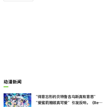
“Border”的精英们，挺身对抗
拥有未知力量的异世界侵略者“近
界民（Neighbor）”的身姿。
“黑触发器争夺篇”从原作漫画第
一话中三云修与空闲游真的相遇开
始，一直描绘至游真正式加入Bor
der，是整部作品真正的开端。
动漫新闻
“得意忘形的贝特鲁吉乌斯真有意思”
“爱蜜莉雅碳真可爱”引发反响，《ReZe