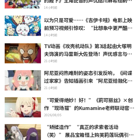
的殿下》主角配音的声优结川麻希绘制的
第13话ED插画引发赞叹
14小时前
以为只是可爱……《吉伊卡哇》电影上映
前预习视频引惊叹：“比想象中更严酷”
“全是关于打工的话题”的反差感
14小时前
TV动画《攻壳机动队》第3话起由大塚明
夫饰演的马雷斯大佐登场！声优感言与片
尾插画公开
21小时前
阿尼亚闷热难耐的姿态引发反响，《间谍
过家家》告知插画引来“阿尼亚给融化
了”
21小时前
“可爱得绝妙！好！”《莉可丽丝》×创
作“现场猫”的Kumamine老师联动官宣
引发“好！”反响不断
2026/08/05
“矫揉造作”“真正的求索者活动
（笑）” 展品宝箱怪上钩芙莉莲玩偶引吐