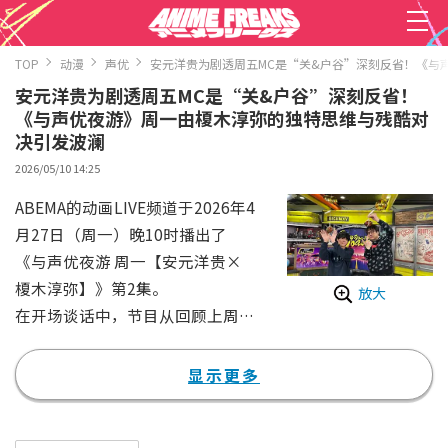
TOP
动漫
声优
安元洋贵为剧透周五MC是“关&户谷”深刻反省！《与
安元洋贵为剧透周五MC是“关&户谷”深刻反省！
《与声优夜游》周一由榎木淳弥的独特思维与残酷对
决引发波澜
2026/05/10 14:25
ABEMA的动画LIVE频道于2026年4
月27日（周一）晚10时播出了
《与声优夜游 周一【安元洋贵×
榎木淳弥】》第2集。
放大
在开场谈话中，节目从回顾上周的
首播开始。安元对自己不小心在周
一就泄露了周五MC是关智一和户
显示更多
谷菊之介一事深表反省。他解释
道：“（观众）当时预测接下来的