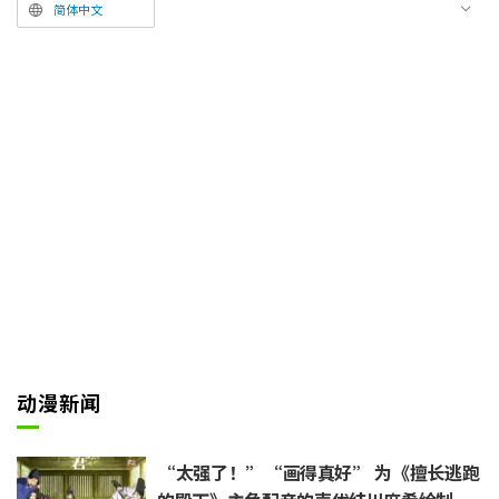
模式多半是带新人，我忍不住就说
简体中文
了一句‘请放心，户谷君会和另一
位资深前辈搭档的’。”面对这番
直击真相的剧透借口，引发现场一
阵大笑。
另一方面，关于上次“在不被搭档
（安元）发现的情况下吃掉5块点
心”的约定，榎木主张：“我达成
了哦！”但安元随即吐槽道：“我
发现了！你发出的‘咕嘟咕嘟’嚼
东西声大得离谱。”两人从开场就
展现出了默契十足的互动。
动漫新闻
“太强了！”“画得真好” 为《擅长逃跑