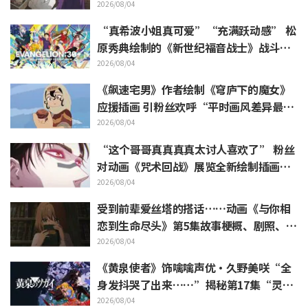
槽如潮《葬送的芙莉莲》
2026/08/04
“真希波小姐真可爱”“充满跃动感” 松
原秀典绘制的《新世纪福音战士》战斗服
姿态三人美丽手稿公开引热议
2026/08/04
《飙速宅男》作者绘制《穹庐下的魔女》
应援插画 引粉丝欢呼“平时画风差异最大
的人画出来原来是这样”
2026/08/04
“这个哥哥真真真真太讨人喜欢了” 粉丝
对动画《咒术回战》展览全新绘制插画中
逼近虎杖悠仁的胀相感到狂喜
2026/08/04
受到前辈爱丝塔的搭话……动画《与你相
恋到生命尽头》第5集故事梗概、剧照、W
EB预告、剧集海报公开
2026/08/04
《黄泉使者》饰噙噙声优·久野美咲“全
身发抖哭了出来……”揭秘第17集“灵魂
名演”的幕后
2026/08/04