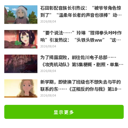
石田彰配音族长引热议：“被爷爷角色惊
到了”“温柔年长者的声音也很棒”动画
《穹庐下的魔女》第6集
2026/08/04
“要个说法……”玲琳“捏得拳头咔咔作
响”引发热议：“头铁头铁ww”“这表
情绝了”／《我是不才恶女》第4集
2026/08/04
为了揭露腐败，前往佐川电子总部……
《攻壳机动队》第5集梗概·剧照·单集视
觉图公开
2026/08/04
新学期，即使换了班级也不想失去与平的
联系的东……《正相反的你与我》第18集
梗概·剧照公开
2026/08/04
显示更多