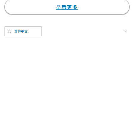
在。面对超越人类智慧的灾害侵
显示更多
袭，少年们只是心无步骛地起舞。
为了借助神明之力、为了平息
“夜”的愤怒，以及为了拯救这个
简体中文
世界——。居住在日本乡间小镇的
少年·仭，结识了因“夜”而被驱
逐出故乡的英国军人·高。在被大
自然环绕的宁静小镇上，两人与同
伴们一同度过着青春时光。然而，
就在他们身边，“夜”再次卷而
来……！？