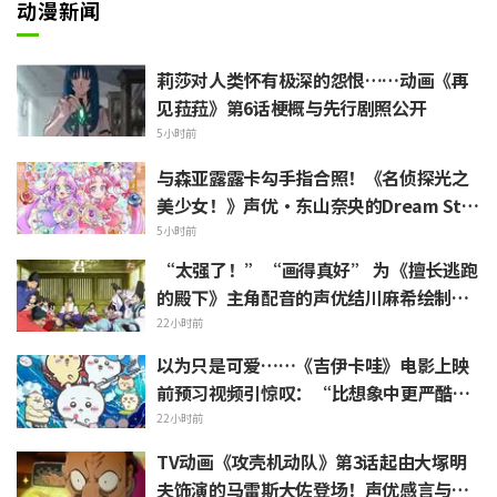
动漫新闻
莉莎对人类怀有极深的怨恨……动画《再
见菈菈》第6话梗概与先行剧照公开
5小时前
与森亚露露卡勾手指合照！《名侦探光之
美少女！》声优·东山奈央的Dream Sta
ge观影报告引发“是双重奥秘啊”的反响
5小时前
“太强了！”“画得真好” 为《擅长逃跑
的殿下》主角配音的声优结川麻希绘制的
第13话ED插画引发赞叹
22小时前
以为只是可爱……《吉伊卡哇》电影上映
前预习视频引惊叹：“比想象中更严酷”
“全是关于打工的话题”的反差感
22小时前
TV动画《攻壳机动队》第3话起由大塚明
夫饰演的马雷斯大佐登场！声优感言与片