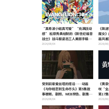
“真希波小姐真可爱”“充满跃动
《飙速
感” 松原秀典绘制的《新世纪福音
魔女》
战士》战斗服姿态三人美丽手稿公
画风差
开引热议
样”
2026/08/04
2026/08
受到前辈爱丝塔的搭话……动画
《黄泉
《与你相恋到生命尽头》第5集故
咲“全
事梗概、剧照、WEB预告、剧集海
第17
报公开
2026/08/04
2026/08