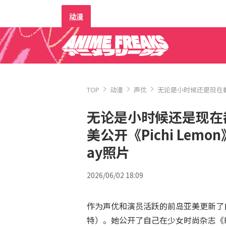
动漫
TOP
动漫
声优
无论是小时候还是现在都太
无论是小时候还是现在
美公开《Pichi Lem
ay照片
2026/06/02 18:09
作为声优和演员活跃的前岛亚美更新了
特）。她公开了自己在少女时尚杂志《Pic