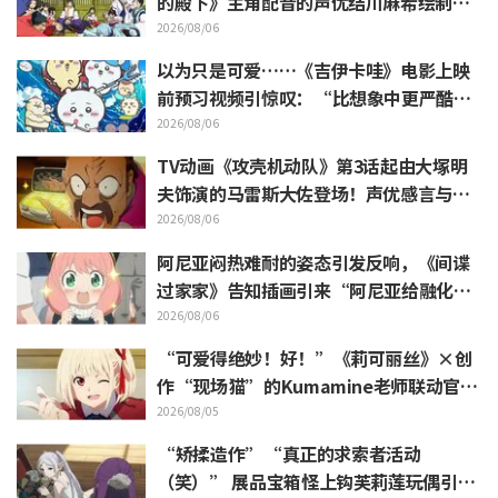
的殿下》主角配音的声优结川麻希绘制的
第13话ED插画引发赞叹
2026/08/06
以为只是可爱……《吉伊卡哇》电影上映
前预习视频引惊叹：“比想象中更严酷”
“全是关于打工的话题”的反差感
2026/08/06
TV动画《攻壳机动队》第3话起由大塚明
夫饰演的马雷斯大佐登场！声优感言与片
尾插画公开
2026/08/06
阿尼亚闷热难耐的姿态引发反响，《间谍
过家家》告知插画引来“阿尼亚给融化
了”
2026/08/06
“可爱得绝妙！好！”《莉可丽丝》×创
作“现场猫”的Kumamine老师联动官宣
引发“好！”反响不断
2026/08/05
“矫揉造作”“真正的求索者活动
（笑）” 展品宝箱怪上钩芙莉莲玩偶引吐