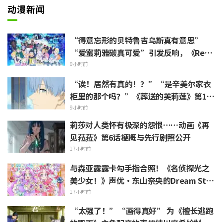
动漫新闻
“得意忘形的贝特鲁吉乌斯真有意思”
“爱蜜莉雅碳真可爱”引发反响，《ReZe
ro》动画10周年纪念活动视觉图解禁
9小时前
“诶！居然有真的！？”“是辛美尔家衣
柜里的那个吗？”《葬送的芙莉莲》第1集
中出现的“暗黑龙的角”公开引发粉丝惊
9小时前
叹
莉莎对人类怀有极深的怨恨……动画《再
见菈菈》第6话梗概与先行剧照公开
17小时前
与森亚露露卡勾手指合照！《名侦探光之
美少女！》声优·东山奈央的Dream Sta
ge观影报告引发“是双重奥秘啊”的反响
17小时前
“太强了！”“画得真好” 为《擅长逃跑