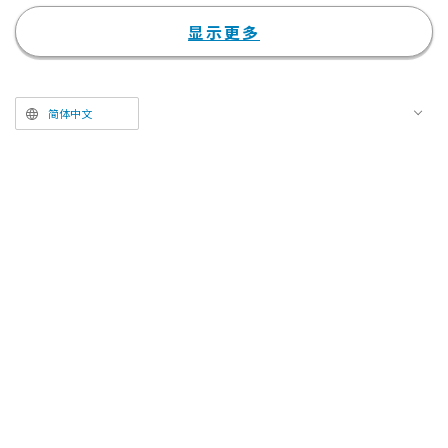
色禁区 -EPISODE 凪-》。此外，
自2024年10月起，第2期《蓝色禁
显示更多
区 VS. U-20 JAPAN》也已播出。
随着第3期的正式发表，官方网站
进行了全新升级，并公开了新的内
简体中文
容简介。同时，洁世一与米歇尔·
凯萨的新角色视觉图及介绍文也一
并解禁。