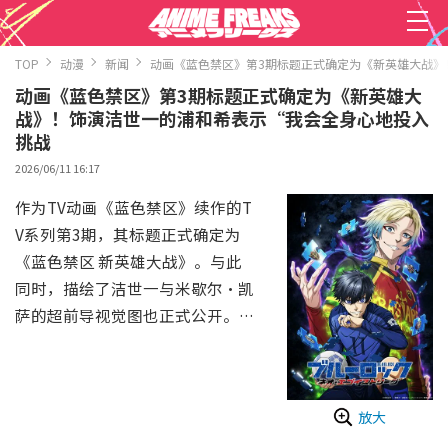
TOP
动漫
新闻
动画《蓝色禁区》第3期标题正式确定为《新英雄大战》
动画《蓝色禁区》第3期标题正式确定为《新英雄大
战》！饰演洁世一的浦和希表示“我会全身心地投入
挑战
2026/06/11 16:17
作为TV动画《蓝色禁区》续作的T
V系列第3期，其标题正式确定为
《蓝色禁区 新英雄大战》。与此
同时，描绘了洁世一与米歇尔·凯
萨的超前导视觉图也正式公开。
《蓝色禁区》是一部以培育世界第
一前锋的项目为舞台的人气足球动
画。TV系列第1期于2022年开始播
放大
出，2024年4月上映了《剧场版蓝