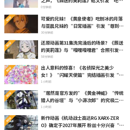
之声，《葬送的芙莉莲》贴文引发“吃白
烧才是懂行”的热烈反响
0分钟前
可爱的兄妹！《黄泉使者》吃刨冰的月落
与亚晨兄妹的“日常插画”引发“尊到升
天”“完全就是情侣嘛”等热烈反响
30分钟前
还原动画第31集洗完澡后的场景？《葬送
的芙莉莲》与“嘎哩嘎哩君”合照引发
“头发像是裹着浴巾”热议
58分钟前
出人意料的惊喜！《名侦探光之美少
女！》“闪耀天使篇”完结插画引发“心
里一阵紧揪”“感受到了制作组的爱”等
1小时前
热烈反响
“居然是官方发的”《黄金神威》“传统
猎人的谷垣”与“小源次郎”的究极二选
一 引发“两个都喜欢”的声浪涌现
1小时前
新作动画《机动战士高达RG XARX-ZER
O》确定于2027年展开 粉丝十分兴奋“斗