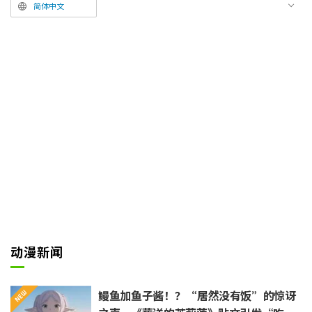
责作画的野村优介老师特别绘制并
简体中文
公开了一幅“洁世一”的特别插
画。
此外，各大电子书商店已开启限时
24小时的全话免费活动。
在本企划启动之际，原作者金城宗
幸老师和野村优介老师也向粉丝们
送来了“开幕致辞”。
动漫新闻
鳗鱼加鱼子酱！？“居然没有饭”的惊讶