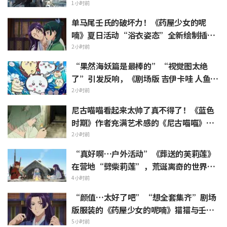
篷加上野兽般的胳膊！！”“主角机相当
1小时前
帅气”
单马尾壬氏的破坏力！《药屋少女的呢
喃》夏日活动“浴衣姿态”全新绘制插画
引发“心脏真的遭不住了”“建议留作壁
2小时前
画”的反响
“果然海妖篇是最棒的”“视觉图太绝
了”引发反响，《剧场版 吉伊卡哇 人鱼岛
的秘密》今日7月24日上映
2小时前
尼古喵喵看起来太帅了真不得了！《蓝色
时期》作者充满艺术感的《尼古喵喵》插
画被赞“说不定真能在艺大见到”
2小时前
“真好啊…户外活动”《葬送的芙莉莲》
在营地“劈柴莉莲”，荒诞离奇的世界观
引发“每天都很充实呢”的反响
4小时前
“颜值…太好了吧”“想全套集齐”剧场
版服装的《药屋少女的呢喃》猫猫与壬氏
精细手办立体化
5小时前