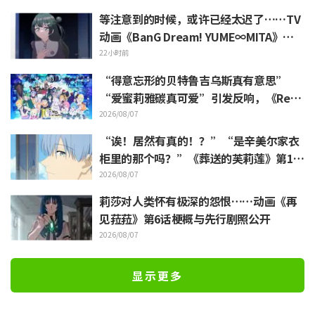
等注意到的时候，或许已经太迟了……TV
动画《BanG Dream! YUME∞MITA》第8
集剧照与梗概公开
22小时前
“得意忘形的贝特鲁吉乌斯真有意思”
“爱蜜莉雅碳真可爱”引发反响，《ReZe
ro》动画10周年纪念活动视觉图解禁
2026/08/07
“诶！居然有真的！？”“是辛美尔家衣
柜里的那个吗？”《葬送的芙莉莲》第1集
中出现的“暗黑龙的角”公开引发粉丝惊
2026/08/07
叹
莉莎对人类怀有极深的怨恨……动画《再
见菈菈》第6话梗概与先行剧照公开
2026/08/07
显示更多