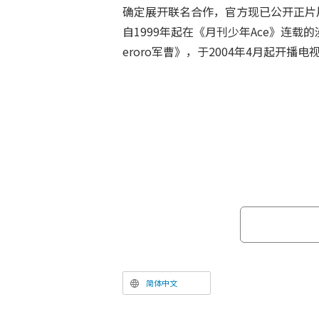
确定展开联名合作，官方现已公开正片
自1999年起在《月刊少年Ace》连载
eroro军曹》，于2004年4月起开播电
方宣布启动动画化20周年新企划。作为自
剧场版新作，《新剧场版 Keroro军
危机是也！》即将上映。
简体中文