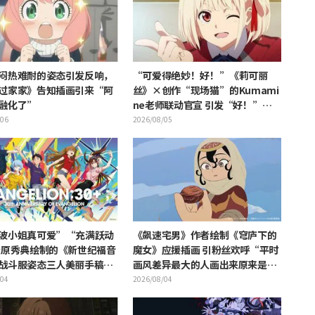
闷热难耐的姿态引发反响，
“可爱得绝妙！好！”《莉可丽
过家家》告知插画引来“阿
丝》×创作“现场猫”的Kumami
融化了”
ne老师联动官宣 引发“好！”反
响不断
/06
2026/08/05
波小姐真可爱”“充满跃动
《飙速宅男》作者绘制《穹庐下的
松原秀典绘制的《新世纪福音
魔女》应援插画 引粉丝欢呼“平时
战斗服姿态三人美丽手稿公
画风差异最大的人画出来原来是这
议
样”
/04
2026/08/04