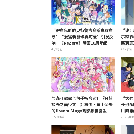
“得意忘形的贝特鲁吉乌斯真有意
“诶！
思”“爱蜜莉雅碳真可爱”引发反
尔家衣
响，《ReZero》动画10周年纪念
芙莉莲
活动视觉图解禁
的角”
4小时前
4小时前
与森亚露露卡勾手指合照！《名侦
“太强
探光之美少女！》声优·东山奈央
长逃跑
的Dream Stage观影报告引发
川麻希
“是双重奥秘啊”的反响
叹
12小时前
2026/08