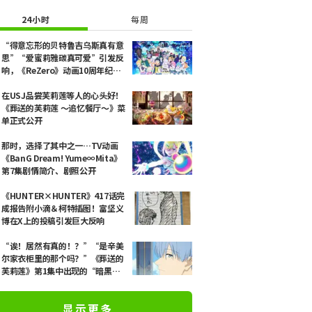
24小时
每周
“得意忘形的贝特鲁吉乌斯真有意
思”“爱蜜莉雅碳真可爱”引发反
响，《ReZero》动画10周年纪念
活动视觉图解禁
在USJ品尝芙莉莲等人的心头好！
《葬送的芙莉莲 ～追忆餐厅～》菜
单正式公开
那时，选择了其中之一…TV动画
《BanG Dream! Yume∞Mita》
第7集剧情简介、剧照公开
《HUNTER×HUNTER》417话完
成报告附小滴＆柯特插图！富坚义
博在X上的投稿引发巨大反响
“诶！居然有真的！？”“是辛美
尔家衣柜里的那个吗？”《葬送的
芙莉莲》第1集中出现的“暗黑龙
的角”公开引发粉丝惊叹
显示更多