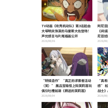
TV动画《攻壳机动队》第3话起由
阿尼亚
大塚明夫饰演的马雷斯大佐登场！
《间谍
声优感言与片尾插画公开
尼亚给
2026/08/06
2026/08
“矫揉造作”“真正的求索者活动
“真希
（笑）” 展品宝箱怪上钩芙莉莲玩
感” 
偶引吐槽如潮《葬送的芙莉莲》
战士》
开引热
2026/08/04
2026/08