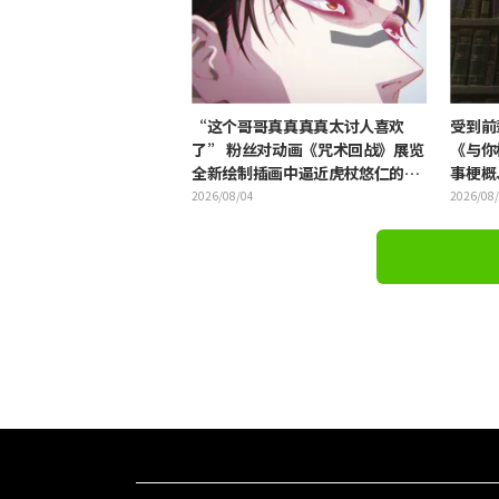
“这个哥哥真真真真太讨人喜欢
受到前
了” 粉丝对动画《咒术回战》展览
《与你
全新绘制插画中逼近虎杖悠仁的胀
事梗概
相感到狂喜
报公开
2026/08/04
2026/08