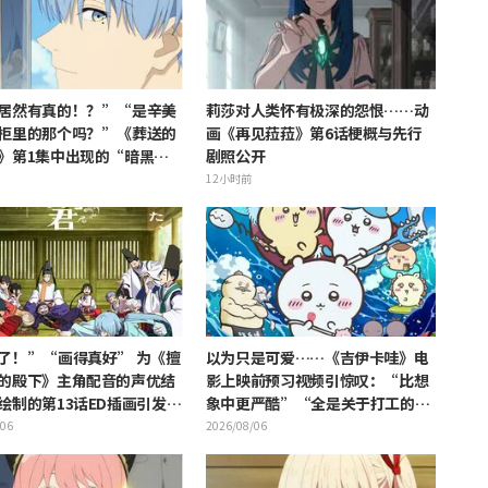
居然有真的！？”“是辛美
莉莎对人类怀有极深的怨恨……动
柜里的那个吗？”《葬送的
画《再见菈菈》第6话梗概与先行
》第1集中出现的“暗黑龙
剧照公开
公开引发粉丝惊叹
12小时前
了！”“画得真好” 为《擅
以为只是可爱……《吉伊卡哇》电
的殿下》主角配音的声优结
影上映前预习视频引惊叹：“比想
绘制的第13话ED插画引发赞
象中更严酷”“全是关于打工的话
题”的反差感
/06
2026/08/06