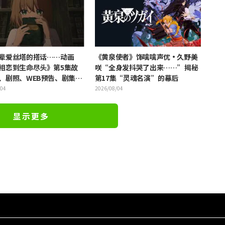
辈爱丝塔的搭话……动画
《黄泉使者》饰噙噙声优·久野美
相恋到生命尽头》第5集故
咲“全身发抖哭了出来……”揭秘
、剧照、WEB预告、剧集海
第17集“灵魂名演”的幕后
/04
2026/08/04
显示更多