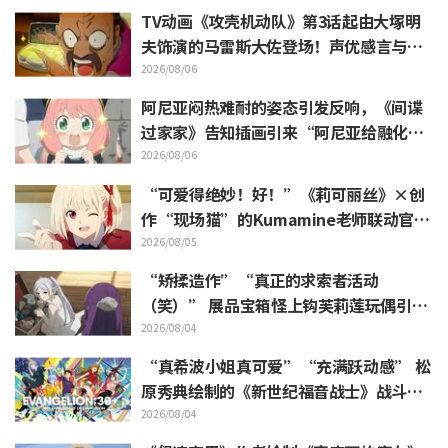
TV动画《攻壳机动队》第3话起由大塚明
夫饰演的马雷斯大佐登场！声优感言与片
尾插画公开
2026/08/06
阿尼亚闷热难耐的姿态引发反响，《间谍
过家家》告知插画引来“阿尼亚给融化
了”
2026/08/06
“可爱得绝妙！好！”《莉可丽丝》×创
作“现场猫”的Kumamine老师联动官宣
引发“好！”反响不断
2026/08/05
“矫揉造作”“真正的求索者活动
（笑）” 展品宝箱怪上钩芙莉莲玩偶引吐
槽如潮《葬送的芙莉莲》
2026/08/04
“真希波小姐真可爱”“充满跃动感” 松
原秀典绘制的《新世纪福音战士》战斗服
姿态三人美丽手稿公开引热议
2026/08/04