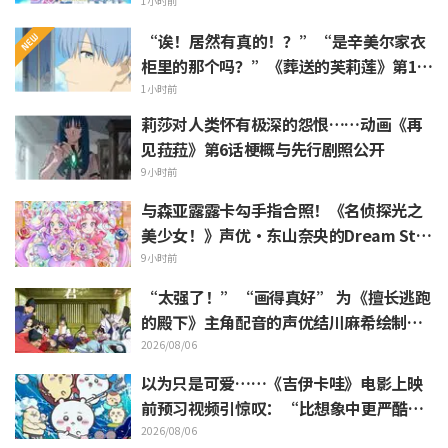
ro》动画10周年纪念活动视觉图解禁
1小时前
“诶！居然有真的！？”“是辛美尔家衣
柜里的那个吗？”《葬送的芙莉莲》第1集
中出现的“暗黑龙的角”公开引发粉丝惊
1小时前
叹
莉莎对人类怀有极深的怨恨……动画《再
见菈菈》第6话梗概与先行剧照公开
9小时前
与森亚露露卡勾手指合照！《名侦探光之
美少女！》声优·东山奈央的Dream Sta
ge观影报告引发“是双重奥秘啊”的反响
9小时前
“太强了！”“画得真好” 为《擅长逃跑
的殿下》主角配音的声优结川麻希绘制的
第13话ED插画引发赞叹
2026/08/06
以为只是可爱……《吉伊卡哇》电影上映
前预习视频引惊叹：“比想象中更严酷”
“全是关于打工的话题”的反差感
2026/08/06