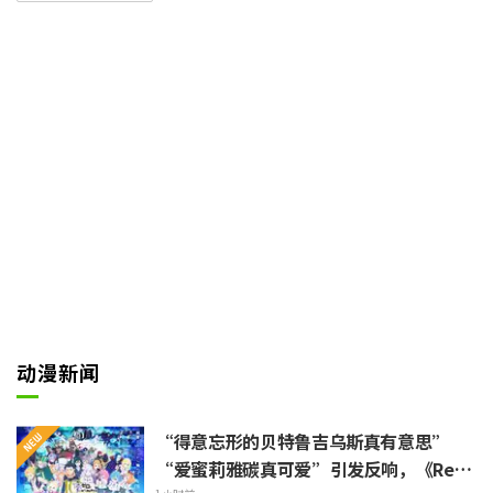
身体的玲琳的命运。视频以华丽的
雏宫为舞台，展现了其中展开的阴
谋与博弈、与个性丰富的雏女们的
相遇，以及不屈服于逆境、积极面
对的玲琳的身影，milet的歌声为
作品的世界观增添了色彩。这也是
milet首次以个人名义担当TV动画
的片头主题曲。
动漫新闻
“得意忘形的贝特鲁吉乌斯真有意思”
“爱蜜莉雅碳真可爱”引发反响，《ReZe