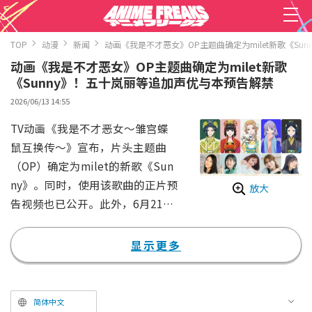
TOP
动漫
新闻
动画《我是不才恶女》OP主题曲确定为milet新歌《Su
动画《我是不才恶女》OP主题曲确定为milet新歌
《Sunny》！五十岚丽等追加声优与本预告解禁
2026/06/13 14:55
TV动画《我是不才恶女～雏宫蝶
鼠互换传～》宣布，片头主题曲
（OP）确定为milet的新歌《Sun
ny》。同时，使用该歌曲的正片预
放大
告视频也已公开。此外，6月21日
（周日）将举办有声优登台进行舞
台问候的先行上映会，6月28日
显示更多
（周日）则将举办大卖祈愿活动。
在公开的正片预告视频中，描绘了
与雏宫第一“万人嫌”慧月互换了
简体中文