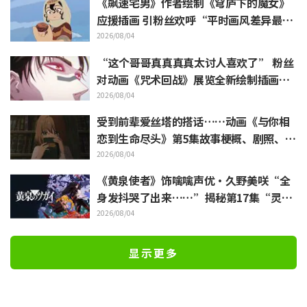
《飙速宅男》作者绘制《穹庐下的魔女》
应援插画 引粉丝欢呼“平时画风差异最大
的人画出来原来是这样”
2026/08/04
“这个哥哥真真真真太讨人喜欢了” 粉丝
对动画《咒术回战》展览全新绘制插画中
逼近虎杖悠仁的胀相感到狂喜
2026/08/04
受到前辈爱丝塔的搭话……动画《与你相
恋到生命尽头》第5集故事梗概、剧照、W
EB预告、剧集海报公开
2026/08/04
《黄泉使者》饰噙噙声优·久野美咲“全
身发抖哭了出来……”揭秘第17集“灵魂
名演”的幕后
2026/08/04
显示更多