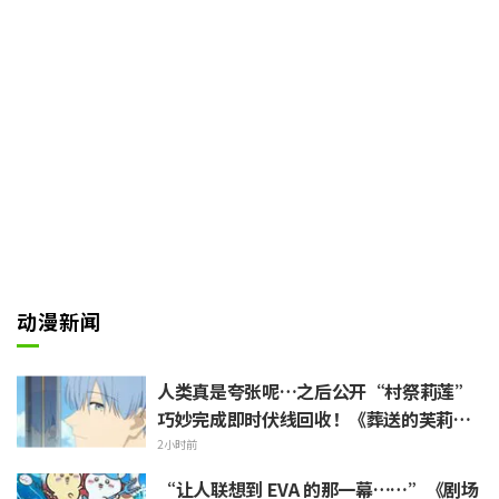
饼……”但看来他把名字记了个模
棱两可。
风狮立刻纠正道：“是沙多盘
饼”。当两人接着说“很好吃对
吧”时，他的脸上一亮，露出了
“开心风狮”的灿烂笑容。然而紧
接着，他就猛地变成一副“严厉风
狮”的面孔，提醒两人说：“因为
一直吃的话喉咙会变干哦”。
动漫新闻
人类真是夸张呢…之后公开“村祭莉莲”
巧妙完成即时伏线回收！《葬送的芙莉
莲》引发“是傲娇莉莲（Tsundere-re
2小时前
n）呢”反响
“让人联想到 EVA 的那一幕……”《剧场