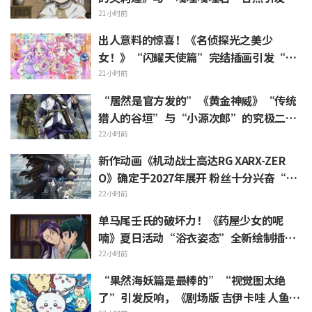
“头发像是裹着浴巾”热议
21小时前
出人意料的惊喜！《名侦探光之美少
女！》“闪耀天使篇”完结插画引发“心
里一阵紧揪”“感受到了制作组的爱”等
21小时前
热烈反响
“居然是官方发的”《黄金神威》“传统
猎人的谷垣”与“小源次郎”的究极二选
一 引发“两个都喜欢”的声浪涌现
22小时前
新作动画《机动战士高达RG XARX-ZER
O》确定于2027年展开 粉丝十分兴奋“斗
篷加上野兽般的胳膊！！”“主角机相当
22小时前
帅气”
单马尾壬氏的破坏力！《药屋少女的呢
喃》夏日活动“浴衣姿态”全新绘制插画
引发“心脏真的遭不住了”“建议留作壁
22小时前
画”的反响
“果然海妖篇是最棒的”“视觉图太绝
了”引发反响，《剧场版 吉伊卡哇 人鱼岛