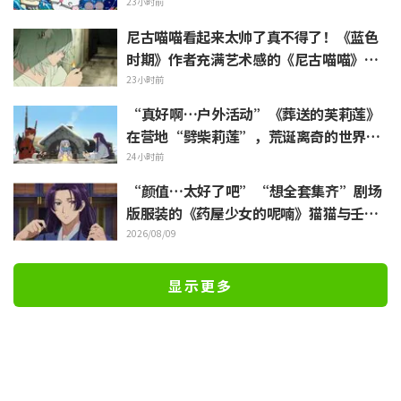
的秘密》今日7月24日上映
23小时前
尼古喵喵看起来太帅了真不得了！《蓝色
时期》作者充满艺术感的《尼古喵喵》插
画被赞“说不定真能在艺大见到”
23小时前
“真好啊…户外活动”《葬送的芙莉莲》
在营地“劈柴莉莲”，荒诞离奇的世界观
引发“每天都很充实呢”的反响
24小时前
“颜值…太好了吧”“想全套集齐”剧场
版服装的《药屋少女的呢喃》猫猫与壬氏
精细手办立体化
2026/08/09
显示更多