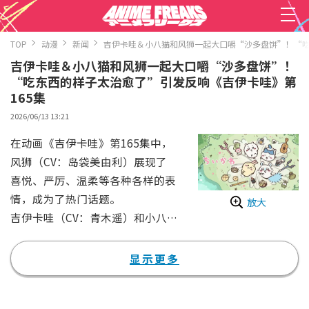
TOP
动漫
新闻
吉伊卡哇＆小八猫和风狮一起大口嚼“沙多盘饼”！“吃
吉伊卡哇＆小八猫和风狮一起大口嚼“沙多盘饼”！
“吃东西的样子太治愈了”引发反响《吉伊卡哇》第
165集
2026/06/13 13:21
在动画《吉伊卡哇》第165集中，
风狮（CV：岛袋美由利）展现了
喜悦、严厉、温柔等各种各样的表
情，成为了热门话题。
放大
吉伊卡哇（CV：青木遥）和小八
猫（CV：田中诚人）在散步时偶
遇了风狮。于是小八猫试着表达对
显示更多
上次收到“沙多盘饼”的谢意：
“前几天……谢谢你、什么什么盘