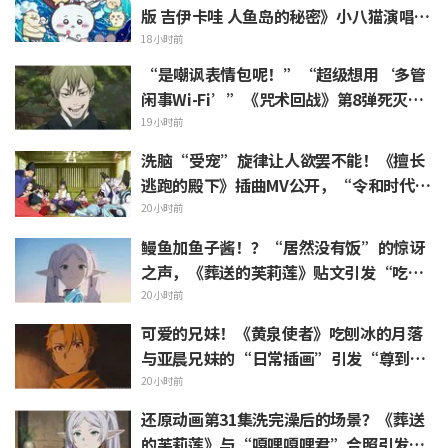
版 吉伊卡哇 人鱼岛的秘密》小八猫演唱的
不安 PV 引发热议
18小时前
“是嘲讽表情包呢！”“超级想用‘多管
闲事Wi-Fi’”《咒术回战》第8弹死灭回
游表情包上线引发粉丝狂喜
19小时前
洗脑“受宠”旋律让人欲罢不能！《擅长
逃跑的殿下》插曲MV公开，“令和时代的
时代剧居然出角色歌”引发热议
20小时前
鳗鱼加鱼子酱！？“居然没有饭”的惊讶
之声，《葬送的芙莉莲》贴文引发“吃白
烧才是懂行”的热烈反响
20小时前
可爱的兄妹！《黄泉使者》吃刨冰的月落
与亚晨兄妹的“日常插画”引发“尊到升
天”“完全就是情侣嘛”等热烈反响
20小时前
还原动画第31集洗完澡后的场景？《葬送
的芙莉莲》与“嘎哩嘎哩君”合照引发