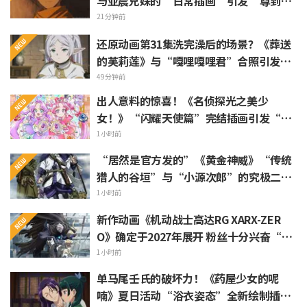
与亚晨兄妹的“日常插画”引发“尊到升
天”“完全就是情侣嘛”等热烈反响
21分钟前
还原动画第31集洗完澡后的场景？《葬送
的芙莉莲》与“嘎哩嘎哩君”合照引发
“头发像是裹着浴巾”热议
49分钟前
出人意料的惊喜！《名侦探光之美少
女！》“闪耀天使篇”完结插画引发“心
里一阵紧揪”“感受到了制作组的爱”等
1小时前
热烈反响
“居然是官方发的”《黄金神威》“传统
猎人的谷垣”与“小源次郎”的究极二选
一 引发“两个都喜欢”的声浪涌现
1小时前
新作动画《机动战士高达RG XARX-ZER
O》确定于2027年展开 粉丝十分兴奋“斗
篷加上野兽般的胳膊！！”“主角机相当
1小时前
帅气”
单马尾壬氏的破坏力！《药屋少女的呢
喃》夏日活动“浴衣姿态”全新绘制插画