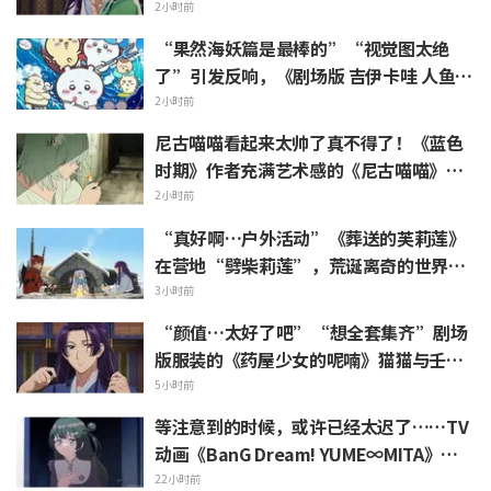
引发“心脏真的遭不住了”“建议留作壁
2小时前
画”的反响
“果然海妖篇是最棒的”“视觉图太绝
了”引发反响，《剧场版 吉伊卡哇 人鱼岛
的秘密》今日7月24日上映
2小时前
尼古喵喵看起来太帅了真不得了！《蓝色
时期》作者充满艺术感的《尼古喵喵》插
画被赞“说不定真能在艺大见到”
2小时前
“真好啊…户外活动”《葬送的芙莉莲》
在营地“劈柴莉莲”，荒诞离奇的世界观
引发“每天都很充实呢”的反响
3小时前
“颜值…太好了吧”“想全套集齐”剧场
版服装的《药屋少女的呢喃》猫猫与壬氏
精细手办立体化
5小时前
等注意到的时候，或许已经太迟了……TV
动画《BanG Dream! YUME∞MITA》第8
集剧照与梗概公开
22小时前