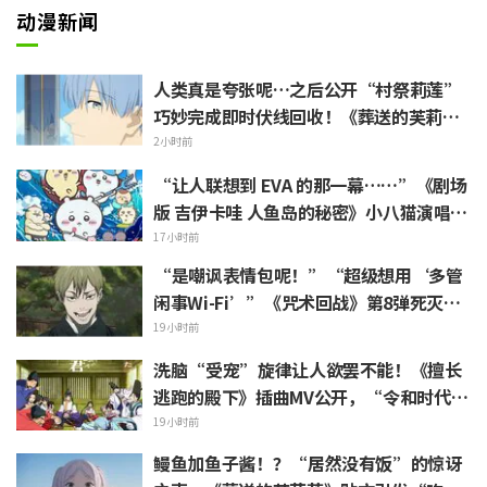
动漫新闻
人类真是夸张呢…之后公开“村祭莉莲”
巧妙完成即时伏线回收！《葬送的芙莉
莲》引发“是傲娇莉莲（Tsundere-re
2小时前
n）呢”反响
“让人联想到 EVA 的那一幕……”《剧场
版 吉伊卡哇 人鱼岛的秘密》小八猫演唱的
不安 PV 引发热议
17小时前
“是嘲讽表情包呢！”“超级想用‘多管
闲事Wi-Fi’”《咒术回战》第8弹死灭回
游表情包上线引发粉丝狂喜
19小时前
洗脑“受宠”旋律让人欲罢不能！《擅长
逃跑的殿下》插曲MV公开，“令和时代的
时代剧居然出角色歌”引发热议
19小时前
鳗鱼加鱼子酱！？“居然没有饭”的惊讶