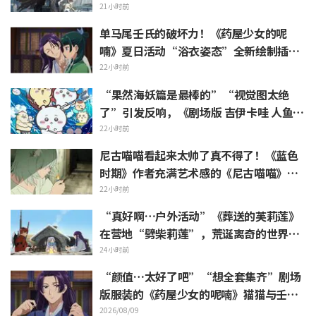
篷加上野兽般的胳膊！！”“主角机相当
21小时前
帅气”
单马尾壬氏的破坏力！《药屋少女的呢
喃》夏日活动“浴衣姿态”全新绘制插画
引发“心脏真的遭不住了”“建议留作壁
22小时前
画”的反响
“果然海妖篇是最棒的”“视觉图太绝
了”引发反响，《剧场版 吉伊卡哇 人鱼岛
的秘密》今日7月24日上映
22小时前
尼古喵喵看起来太帅了真不得了！《蓝色
时期》作者充满艺术感的《尼古喵喵》插
画被赞“说不定真能在艺大见到”
22小时前
“真好啊…户外活动”《葬送的芙莉莲》
在营地“劈柴莉莲”，荒诞离奇的世界观
引发“每天都很充实呢”的反响
24小时前
“颜值…太好了吧”“想全套集齐”剧场
版服装的《药屋少女的呢喃》猫猫与壬氏
精细手办立体化
2026/08/09