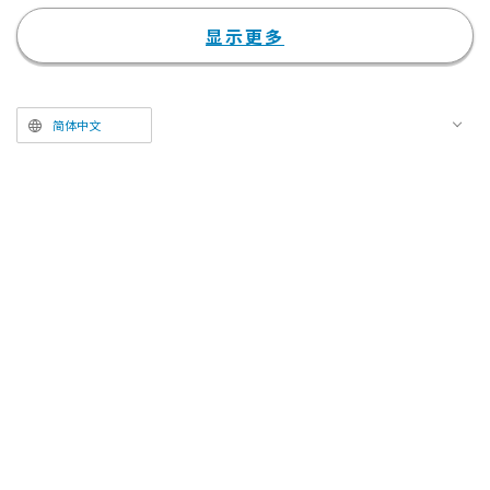
曲，堪称史上首次尝试。
同时，以片头曲"GO GHOST"为主
显示更多
打的第5弹宣传视频也正式公开。
视频充满与乐曲相呼应的速度感，
可一窥主角草薙素子等"公安9
简体中文
课"成员的各种表情，以及本作恢
弘的世界观。