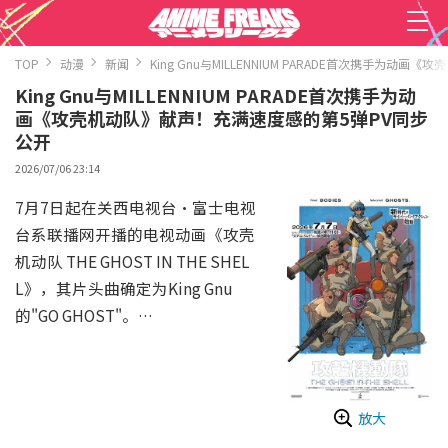
TOP
动漫
新闻
King Gnu与MILLENNIUM PARADE首次携手为
King Gnu与MILLENNIUM PARADE首次携手为动
画《攻壳机动队》献声！充满速度感的第5弹PV同步
公开
2026/07/06 23:14
7月7日起在关西电视台・富士电视
台系联播网开播的电视动画《攻壳
机动队 THE GHOST IN THE SHEL
L》，其片头曲确定为King Gnu
的"GO GHOST"。
本作的片尾曲由常田大希主理的M
ILLENNIUM PARADE献上"Blu
e"，King Gnu与MILLENNIUM PA
放大
RADE同时为同一作品献唱主题