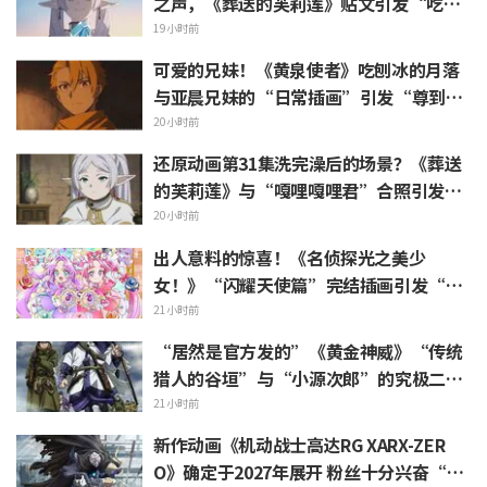
之声，《葬送的芙莉莲》贴文引发“吃白
烧才是懂行”的热烈反响
19小时前
可爱的兄妹！《黄泉使者》吃刨冰的月落
与亚晨兄妹的“日常插画”引发“尊到升
天”“完全就是情侣嘛”等热烈反响
20小时前
还原动画第31集洗完澡后的场景？《葬送
的芙莉莲》与“嘎哩嘎哩君”合照引发
“头发像是裹着浴巾”热议
20小时前
出人意料的惊喜！《名侦探光之美少
女！》“闪耀天使篇”完结插画引发“心
里一阵紧揪”“感受到了制作组的爱”等
21小时前
热烈反响
“居然是官方发的”《黄金神威》“传统
猎人的谷垣”与“小源次郎”的究极二选
一 引发“两个都喜欢”的声浪涌现
21小时前
新作动画《机动战士高达RG XARX-ZER
O》确定于2027年展开 粉丝十分兴奋“斗