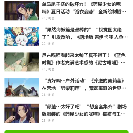
帅气”
单马尾壬氏的破坏力！《药屋少女的呢
喃》夏日活动“浴衣姿态”全新绘制插画
引发“心脏真的遭不住了”“建议留作壁
20小时前
画”的反响
“果然海妖篇是最棒的”“视觉图太绝
了”引发反响，《剧场版 吉伊卡哇 人鱼岛
的秘密》今日7月24日上映
20小时前
尼古喵喵看起来太帅了真不得了！《蓝色
时期》作者充满艺术感的《尼古喵喵》插
画被赞“说不定真能在艺大见到”
20小时前
“真好啊…户外活动”《葬送的芙莉莲》
在营地“劈柴莉莲”，荒诞离奇的世界观
引发“每天都很充实呢”的反响
21小时前
“颜值…太好了吧”“想全套集齐”剧场
版服装的《药屋少女的呢喃》猫猫与壬氏
精细手办立体化
23小时前