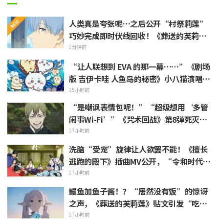
人类真是夸张呢…之后公开“村祭莉莲”
巧妙完成即时伏线回收！《葬送的芙莉
莲》引发“是傲娇莉莲（Tsundere-re
1分钟前
n）呢”反响
“让人联想到 EVA 的那一幕……”《剧场
版 吉伊卡哇 人鱼岛的秘密》小八猫演唱的
不安 PV 引发热议
15小时前
“是嘲讽表情包呢！”“超级想用‘多管
闲事Wi-Fi’”《咒术回战》第8弹死灭回
游表情包上线引发粉丝狂喜
17小时前
洗脑“受宠”旋律让人欲罢不能！《擅长
逃跑的殿下》插曲MV公开，“令和时代的
时代剧居然出角色歌”引发热议
17小时前
鳗鱼加鱼子酱！？“居然没有饭”的惊讶
之声，《葬送的芙莉莲》贴文引发“吃白
烧才是懂行”的热烈反响
17小时前