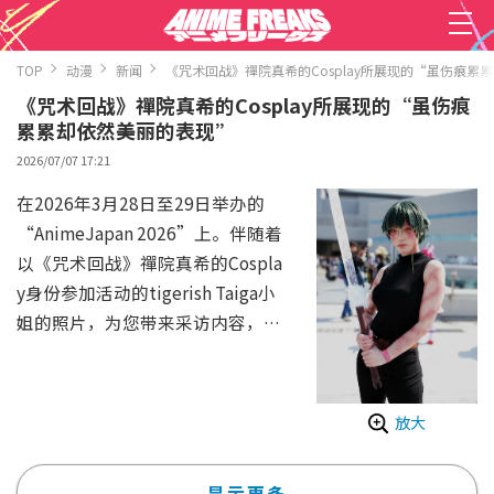
TOP
动漫
新闻
《咒术回战》禪院真希的Cosplay所展现的“虽伤痕累
《咒术回战》禪院真希的Cosplay所展现的“虽伤痕
累累却依然美丽的表现”
2026/07/07 17:21
在2026年3月28日至29日举办的
“AnimeJapan 2026”上。伴随着
以《咒术回战》禪院真希的Cospla
y身份参加活动的tigerish Taiga小
姐的照片，为您带来采访内容，听
她聊聊出禪院真希Cosplay的契机
与讲究。
——请问这次想要Cosplay《咒术
放大
回战》中禪院真希的契机是什么
呢？
显示更多