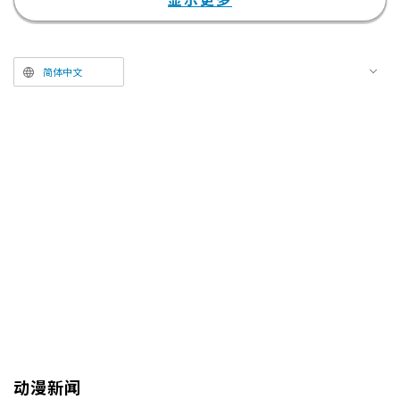
tigerish Taiga：在《咒术回战》
第3季“死滅回游 前编”中描写的
真希的故事里，真希和真衣的那一
简体中文
幕真的让人非常揪心，但战斗场景
超级帅气，让我瞬间变成了真希的
推！因为觉得她有很多面，所以绝
对想要Cosplay一下，感觉会很有
趣。而且我想在“AnimeJapan 20
26”上肯定也会有Cosplay禪院直
哉的人，所以就决定Cosplay真希
了。
动漫新闻