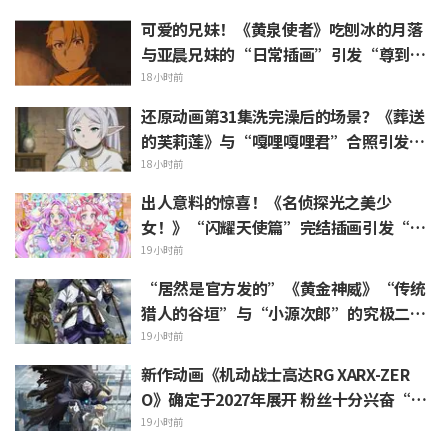
可爱的兄妹！《黄泉使者》吃刨冰的月落
与亚晨兄妹的“日常插画”引发“尊到升
天”“完全就是情侣嘛”等热烈反响
18小时前
还原动画第31集洗完澡后的场景？《葬送
的芙莉莲》与“嘎哩嘎哩君”合照引发
“头发像是裹着浴巾”热议
18小时前
出人意料的惊喜！《名侦探光之美少
女！》“闪耀天使篇”完结插画引发“心
里一阵紧揪”“感受到了制作组的爱”等
19小时前
热烈反响
“居然是官方发的”《黄金神威》“传统
猎人的谷垣”与“小源次郎”的究极二选
一 引发“两个都喜欢”的声浪涌现
19小时前
新作动画《机动战士高达RG XARX-ZER
O》确定于2027年展开 粉丝十分兴奋“斗
篷加上野兽般的胳膊！！”“主角机相当
19小时前