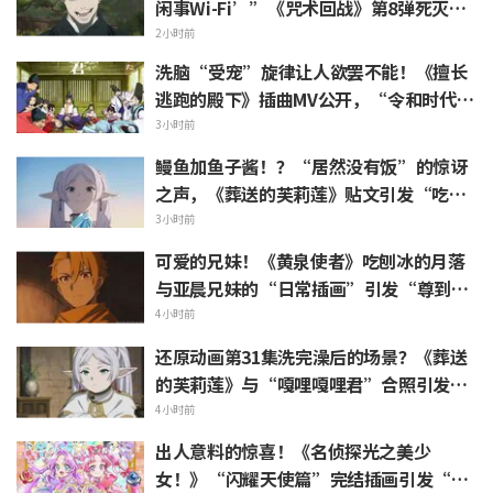
闲事Wi-Fi’”《咒术回战》第8弹死灭回
游表情包上线引发粉丝狂喜
2小时前
洗脑“受宠”旋律让人欲罢不能！《擅长
逃跑的殿下》插曲MV公开，“令和时代的
时代剧居然出角色歌”引发热议
3小时前
鳗鱼加鱼子酱！？“居然没有饭”的惊讶
之声，《葬送的芙莉莲》贴文引发“吃白
烧才是懂行”的热烈反响
3小时前
可爱的兄妹！《黄泉使者》吃刨冰的月落
与亚晨兄妹的“日常插画”引发“尊到升
天”“完全就是情侣嘛”等热烈反响
4小时前
还原动画第31集洗完澡后的场景？《葬送
的芙莉莲》与“嘎哩嘎哩君”合照引发
“头发像是裹着浴巾”热议
4小时前
出人意料的惊喜！《名侦探光之美少
女！》“闪耀天使篇”完结插画引发“心