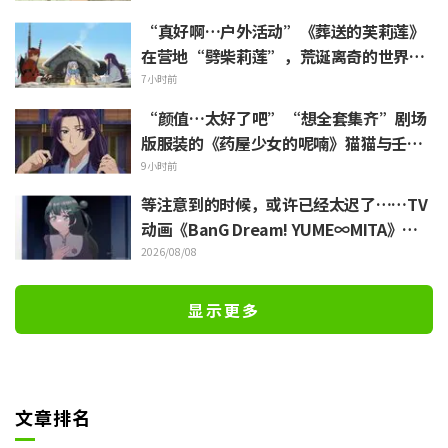
“真好啊…户外活动”《葬送的芙莉莲》
在营地“劈柴莉莲”，荒诞离奇的世界观
引发“每天都很充实呢”的反响
7小时前
“颜值…太好了吧”“想全套集齐”剧场
版服装的《药屋少女的呢喃》猫猫与壬氏
精细手办立体化
9小时前
等注意到的时候，或许已经太迟了……TV
动画《BanG Dream! YUME∞MITA》第8
集剧照与梗概公开
2026/08/08
显示更多
文章排名