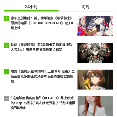
24小时
每周
豪华主创集结！基于手塚治虫《缎带骑士》
原案的电影《THE RIBBON HERO》定于8
月上线
动画《桃源暗鬼》第2季新卡司确定梶原岳
人等8人！鬼国队视觉图也同步解禁
电影《最终乐章 吹响吧！上低音号 后篇》全
新画面众多的正式预告片＆最终主视觉图解
禁
"这是破面篇的服装"《BLEACH》井上织姬
的Cosplay引发"真人版太厉害了""完成度很
高"等反响