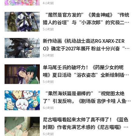
里一阵紧揪”“感受到了制作组的爱”等
4小时前
热烈反响
“居然是官方发的”《黄金神威》“传统
猎人的谷垣”与“小源次郎”的究极二选
一 引发“两个都喜欢”的声浪涌现
5小时前
新作动画《机动战士高达RG XARX-ZER
O》确定于2027年展开 粉丝十分兴奋“斗
篷加上野兽般的胳膊！！”“主角机相当
5小时前
帅气”
单马尾壬氏的破坏力！《药屋少女的呢
喃》夏日活动“浴衣姿态”全新绘制插画
引发“心脏真的遭不住了”“建议留作壁
5小时前
画”的反响
“果然海妖篇是最棒的”“视觉图太绝
了”引发反响，《剧场版 吉伊卡哇 人鱼岛
的秘密》今日7月24日上映
6小时前
尼古喵喵看起来太帅了真不得了！《蓝色
时期》作者充满艺术感的《尼古喵喵》插
画被赞“说不定真能在艺大见到”
6小时前