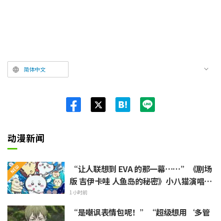
简体中文
Twit
ter
动漫新闻
“让人联想到 EVA 的那一幕……”《剧场
版 吉伊卡哇 人鱼岛的秘密》小八猫演唱的
不安 PV 引发热议
1小时前
“是嘲讽表情包呢！”“超级想用‘多管