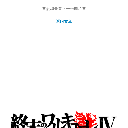
▼滚动查看下一张图片▼
返回文章