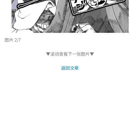
图片 2/7
▼滚动查看下一张图片▼
返回文章