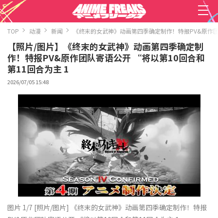
TOP
动漫
新闻
《终末的女武神》动画第四季确定制作！特报PV&原作团
【照片/图片】《终末的女武神》动画第四季确定制
作！特报PV&原作团队寄语公开 “将以第10回合和
第11回合为主 1
2026/07/05 15:48
图片 1/7
[照片/图片] 《终末的女武神》动画第四季确定制作！特报