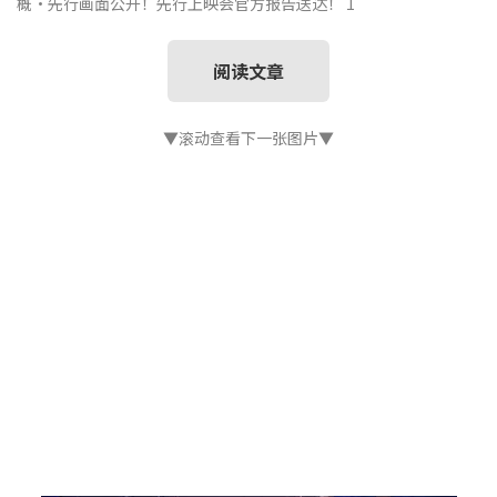
概・先行画面公开！先行上映会官方报告送达！ 1
阅读文章
▼滚动查看下一张图片▼