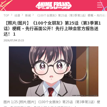
TOP
动漫
新闻
《100个女朋友》第25话（第3季第1话）梗概・先行
【照片/图片】《100个女朋友》第25话（第3季第1
话）梗概・先行画面公开！先行上映会官方报告送
达！ 1
2026/07/04 15:15
图片 1/25
[照片/图片] 《100个女朋友》第25话（第3季第1话）梗