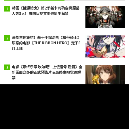
动画《桃源暗鬼》第2季新卡司确定梶原岳
人等8人！鬼国队视觉图也同步解禁
豪华主创集结！基于手塚治虫《缎带骑士》
原案的电影《THE RIBBON HERO》定于8
月上线
电影《最终乐章 吹响吧！上低音号 后篇》全
新画面众多的正式预告片＆最终主视觉图解
禁
"这是破面篇的服装"《BLEACH》井上织姬
的Cosplay引发"真人版太厉害了""完成度很
高"等反响
“这个哥哥真真真真太讨人喜欢了” 粉丝对