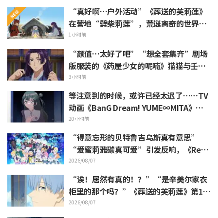
“真好啊…户外活动”《葬送的芙莉莲》
在营地“劈柴莉莲”，荒诞离奇的世界观
引发“每天都很充实呢”的反响
1小时前
“颜值…太好了吧”“想全套集齐”剧场
版服装的《药屋少女的呢喃》猫猫与壬氏
精细手办立体化
3小时前
等注意到的时候，或许已经太迟了……TV
动画《BanG Dream! YUME∞MITA》第8
集剧照与梗概公开
20小时前
“得意忘形的贝特鲁吉乌斯真有意思”
“爱蜜莉雅碳真可爱”引发反响，《ReZe
ro》动画10周年纪念活动视觉图解禁
2026/08/07
“诶！居然有真的！？”“是辛美尔家衣
柜里的那个吗？”《葬送的芙莉莲》第1集
中出现的“暗黑龙的角”公开引发粉丝惊
2026/08/07
叹