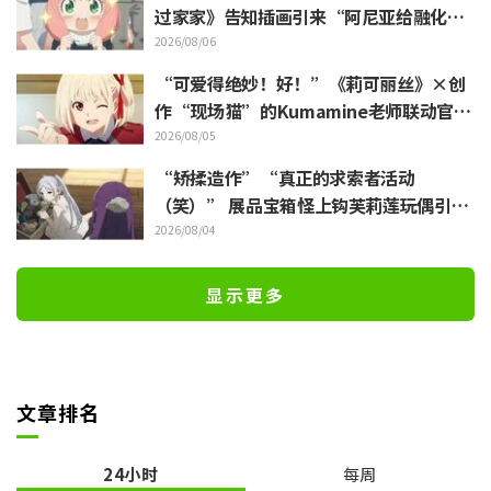
过家家》告知插画引来“阿尼亚给融化
了”
2026/08/06
“可爱得绝妙！好！”《莉可丽丝》×创
作“现场猫”的Kumamine老师联动官宣
引发“好！”反响不断
2026/08/05
“矫揉造作”“真正的求索者活动
（笑）” 展品宝箱怪上钩芙莉莲玩偶引吐
槽如潮《葬送的芙莉莲》
2026/08/04
显示更多
文章排名
24小时
每周