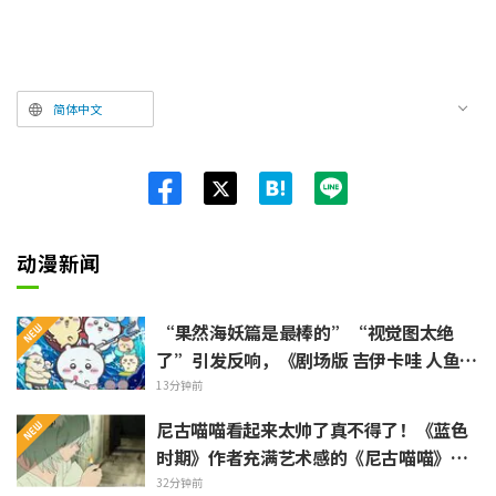
简体中文
Twit
ter
动漫新闻
“果然海妖篇是最棒的”“视觉图太绝
了”引发反响，《剧场版 吉伊卡哇 人鱼岛
的秘密》今日7月24日上映
13分钟前
尼古喵喵看起来太帅了真不得了！《蓝色
时期》作者充满艺术感的《尼古喵喵》插
画被赞“说不定真能在艺大见到”
32分钟前