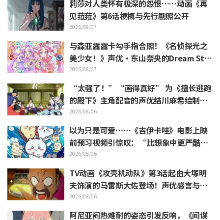
莉莎对人类怀有极深的怨恨……动画《再
见菈菈》第6话梗概与先行剧照公开
2026/08/07
与森亚露露卡勾手指合照！《名侦探光之
美少女！》声优·东山奈央的Dream Sta
ge观影报告引发“是双重奥秘啊”的反响
2026/08/07
“太强了！”“画得真好” 为《擅长逃跑
的殿下》主角配音的声优结川麻希绘制的
第13话ED插画引发赞叹
2026/08/06
以为只是可爱……《吉伊卡哇》电影上映
前预习视频引惊叹：“比想象中更严酷”
“全是关于打工的话题”的反差感
2026/08/06
TV动画《攻壳机动队》第3话起由大塚明
夫饰演的马雷斯大佐登场！声优感言与片
尾插画公开
2026/08/06
阿尼亚闷热难耐的姿态引发反响，《间谍