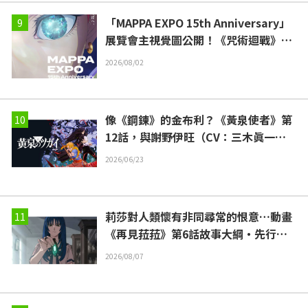
「MAPPA EXPO 15th Anniversary」
展覽會主視覺圖公開！《咒術迴戰》、
《鏈鋸人》、《進擊的巨人》全新繪製
2026/08/02
插圖同步亮相
像《鋼鍊》的金布利？《黃泉使者》第
12話，與謝野伊旺（CV：三木眞一
郎）的「強者氣場」令人渾身顫抖！
2026/06/23
莉莎對人類懷有非同尋常的恨意…動畫
《再見菈菈》第6話故事大綱・先行劇
照公開
2026/08/07