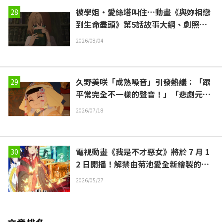
被學姐·愛絲塔叫住…動畫《與妳相戀
到生命盡頭》第5話故事大綱、劇照、
WEB預告、單集海報公開
2026/08/04
久野美咲「成熟嗓音」引發熱議：「跟
平常完全不一樣的聲音！」「悲劇元
凶」唆魯禾帖尼登場！「穹廬下的魔
2026/07/18
女」第3集
電視動畫《我是不才惡女》將於 7 月 1
2 日開播！解禁由菊池愛全新繪製的主
視覺圖
2026/05/27