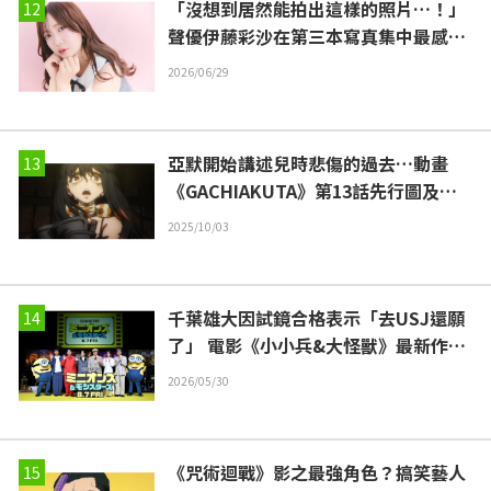
「沒想到居然能拍出這樣的照片…！」
聲優伊藤彩沙在第三本寫真集中最感到
驚訝的照片是？
2026/06/29
亞默開始講述兒時悲傷的過去…動畫
《GACHIAKUTA》第13話先行圖及劇
情提要公開
2025/10/03
千葉雄大因試鏡合格表示「去USJ還願
了」 電影《小小兵&大怪獸》最新作日
語配音陣容發表會
2026/05/30
《咒術迴戰》影之最強角色？搞笑藝人