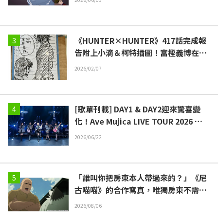
《HUNTER×HUNTER》417話完成報
告附上小滴＆柯特插圖！富樫義博在X
平台的貼文引發熱烈迴響
2026/02/07
[歌單刊載] DAY1 & DAY2迎來驚喜變
化！Ave Mujica LIVE TOUR 2026 “E
xitus” -FINAL- 演唱會現場報導
2026/06/22
「誰叫你把房東本人帶過來的？」《尼
古喵喵》的合作寫真，唯獨房東不需要
Cosplay引發熱議
2026/08/06