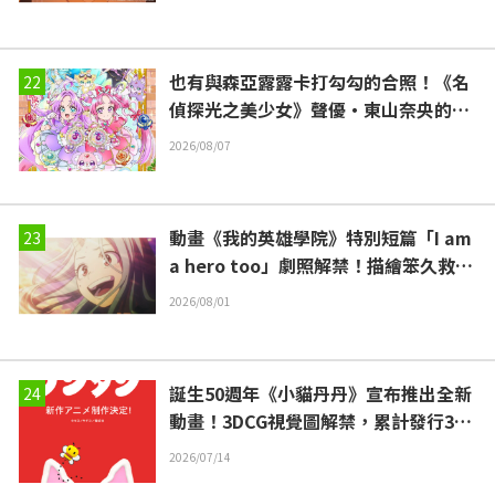
也有與森亞露露卡打勾勾的合照！《名
偵探光之美少女》聲優・東山奈央的Dr
eam Stage觀覧報告引發「是奥祕·暗
2026/08/07
影天使啊」的反響
動畫《我的英雄學院》特別短篇「I am
a hero too」劇照解禁！描繪笨久救出
的少女·壞理8年後的故事
2026/08/01
誕生50週年《小貓丹丹》宣布推出全新
動畫！3DCG視覺圖解禁，累計發行350
0萬冊國民繪本「脫胎重生」
2026/07/14