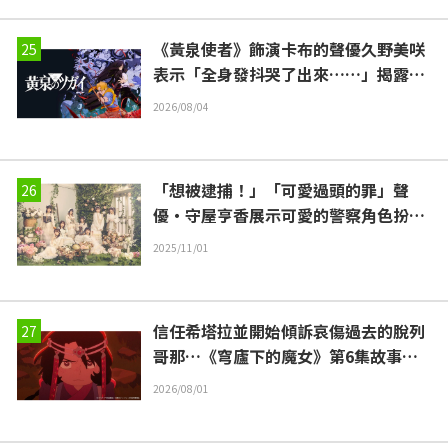
《黃泉使者》飾演卡布的聲優久野美咲
表示「全身發抖哭了出來……」揭露第
17集“靈魂名演出”的幕後花絮
2026/08/04
「想被逮捕！」「可愛過頭的罪」聲
優・守屋亨香展示可愛的警察角色扮
演！
2025/11/01
信任希塔拉並開始傾訴哀傷過去的脫列
哥那…《穹廬下的魔女》第6集故事梗
概與劇照公開
2026/08/01