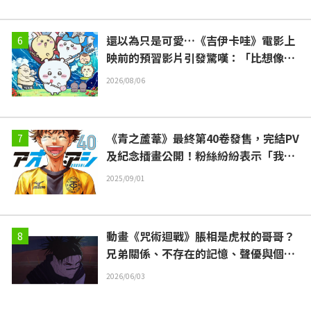
還以為只是可愛…《吉伊卡哇》電影上
映前的預習影片引發驚嘆：「比想像中
嚴苛」「講的簡直全都是勞動的事」反
2026/08/06
差感驚呆網友
《青之蘆葦》最終第40卷發售，完結PV
及紀念插畫公開！粉絲紛紛表示「我最
喜愛的足球漫畫結束了」、「最棒的結
2025/09/01
局，追這部作品的努力得到了回報」
動畫《咒術迴戰》脹相是虎杖的哥哥？
兄弟關係、不存在的記憶、聲優與個人
資料介紹
2026/06/03