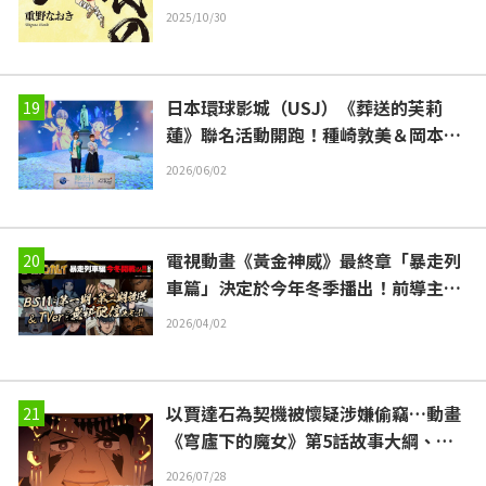
寄來推薦評語
2025/10/30
日本環球影城（USJ）《葬送的芙莉
蓮》聯名活動開跑！種崎敦美＆岡本信
彥親身體驗“感動到快哭出來”“欣梅
2026/06/02
爾的雕像與種出花田的魔法都太美了”
電視動畫《黃金神威》最終章「暴走列
車篇」決定於今年冬季播出！前導主視
覺圖解禁
2026/04/02
以賈達石為契機被懷疑涉嫌偷竊…動畫
《穹廬下的魔女》第5話故事大綱、劇
照公開
2026/07/28