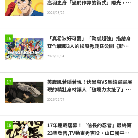
高羽史彥「過於作弊的術式」曝光，網
驚：「明明長得一副龍套樣」
2026/03/22
「真希波好可愛」「動感超強」描繪身
穿作戰服3人的松原秀典氏公開《新世
紀福音戰士》美麗手繪插圖引發反響
2026/08/04
美腹肌若隱若現！伏黑惠VS星綺羅羅展
現的精壯身材讓人「破壞力太扯了」
「根本是甚爾等級」動畫「咒術迴戰」
2026/02/07
第53話
17年連載落幕！『信長的忍者』最終第
23集發售,TV動畫秀吉役・山口勝平也