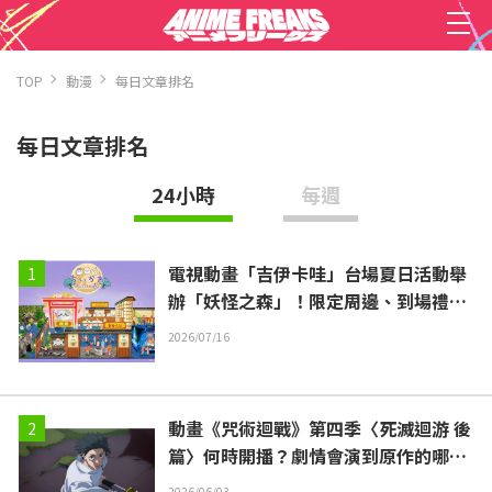
TOP
動漫
每日文章排名
每日文章排名
24小時
每週
電視動畫「吉伊卡哇」台場夏日活動舉
辦「妖怪之森」！限定周邊、到場禮資
訊公開
2026/07/16
動畫《咒術迴戰》第四季〈死滅迴游 後
篇〉何時開播？劇情會演到原作的哪
裡？
2026/06/03