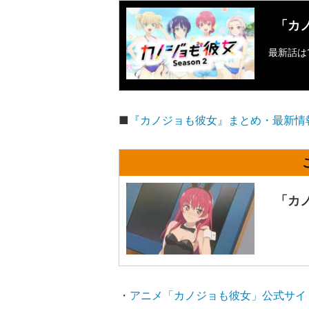
「カ
最新話は
■
『カノジョも彼女』まとめ・最新情
「カ
・
アニメ「カノジョも彼女」公式サイ