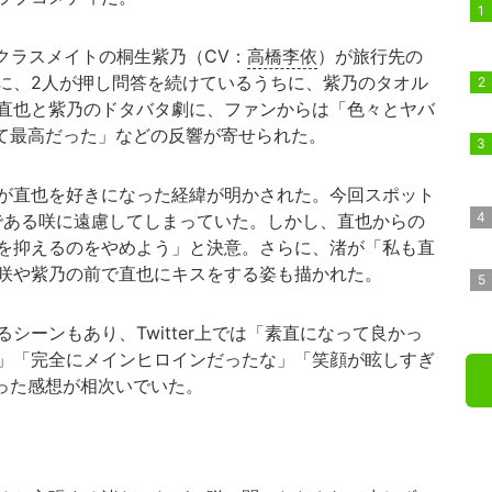
クラスメイトの桐生紫乃（CV：
高橋李依
）が旅行先の
に、2人が押し問答を続けているうちに、紫乃のタオル
直也と紫乃のドタバタ劇に、ファンからは「色々とヤバ
て最高だった」などの反響が寄せられた。
が直也を好きになった経緯が明かされた。今回スポット
である咲に遠慮してしまっていた。しかし、直也からの
を抑えるのをやめよう」と決意。さらに、渚が「私も直
咲や紫乃の前で直也にキスをする姿も描かれた。
ーンもあり、Twitter上では「素直になって良かっ
」「完全にメインヒロインだったな」「笑顔が眩しすぎ
った感想が相次いでいた。