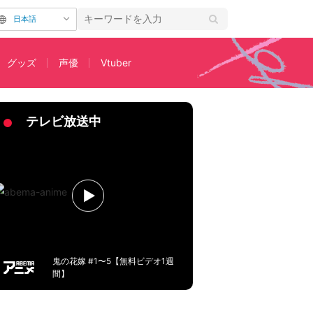
日本語
グッズ
声優
Vtuber
イン」と話題に
テレビ放送中
鬼の花嫁 #1〜5【無料ビデオ1週
間】