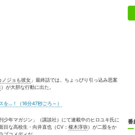
カノジョも彼女
」最終話では、ちょっぴり引っ込み思案
未
）が大胆な行動に出た。
を…！（16分47秒ごろ～）
刊少年マガジン」（講談社）にて連載中のヒロユキ氏に
番
面目な高校生・向井直也（CV：
榎木淳弥
）が二股をか
ラブコメディだ。