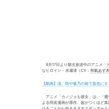
9月17日より順次放送中のアニメ「
なヒロイン・水瀬渚（CV：
和氣あず
【動画】渚、咲や紫乃の前で直也にキス
アニメ「カノジョも彼女」は、「週
よる同名漫画が原作。超がつくほど真
けることから始まるネオスタンダード