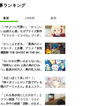
事ランキング
最新
24時間
週間
「バチクソに可愛い」「かっこい
いお姉さん感」セガプライズ新作
『リコリス・リコイル』フィギュ
ア解禁に反響続々
「かっこよすぎる」「最高のエン
ドカード」と反響、アニメ『攻殻
機動隊 THE GHOST IN THE SHEL
L』第5話エンドカード公開
「ちいかわの勢い止まらないね」
『映画ちいかわ 人魚の島のひみ
つ』動員350万人・興行収入50億
円突破が大きな話題に
「大正っぽくて良いぞ！！」
『時々ボソッとロシア語でデレる
隣のアーリャさん』京まふコラボ
の特別衣装ビジュアルに絶賛の声
「これを抱き枕にしたのか？」と
ファン困惑『リコリス・リコイ
ル』作中の銘酒「泥酔」がまさか