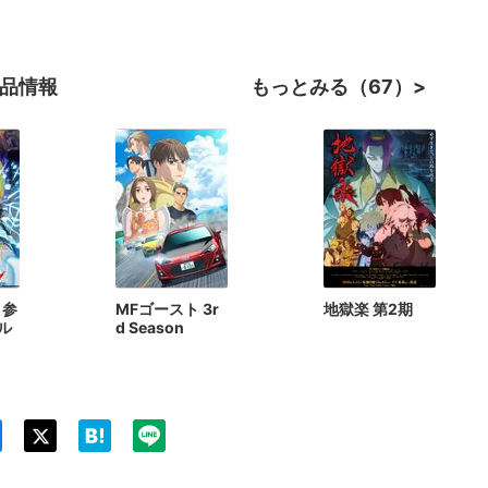
作品情報
もっとみる（67）
 参
MFゴースト 3r
地獄楽 第2期
ル
d Season
Twit