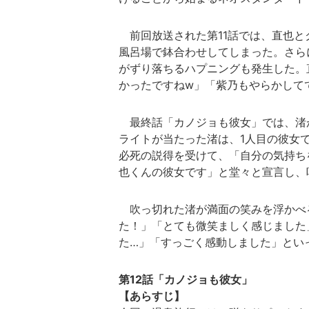
前回放送された第11話では、直也と
風呂場で鉢合わせしてしまった。さら
がずり落ちるハプニングも発生した。
かったですねw」「紫乃もやらかして
最終話「カノジョも彼女」では、渚
ライトが当たった渚は、1人目の彼女
必死の説得を受けて、「自分の気持ち
也くんの彼女です」と堂々と宣言し、
吹っ切れた渚が満面の笑みを浮かべるシ
た！」「とても微笑ましく感じました
た…」「すっごく感動しました」とい
第12話「カノジョも彼女」
【あらすじ】