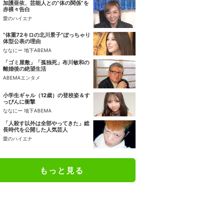
加護亜依、芸能人との“体の関係”を
赤裸々告白
愛のハイエナ
“体重72キロの北川景子”ぽっちゃり
体型公表の理由
ななにー 地下ABEMA
「ゴミ屋敷」「孤独死」布川敏和の
離婚後の絶望生活
ABEMAエンタメ
小学生ギャル（12歳）の登校姿＆す
っぴんに衝撃
ななにー 地下ABEMA
「人殺す以外は全部やってきた」総
長時代を公開した人気芸人
愛のハイエナ
もっと見る