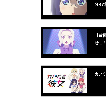
分4
【前
せ…！
カノ