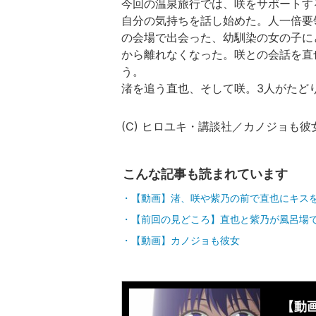
今回の温泉旅行では、咲をサポートす
自分の気持ちを話し始めた。人一倍要
の会場で出会った、幼馴染の女の子に
から離れなくなった。咲との会話を直
う。
渚を追う直也、そして咲。3人がたどり
(C) ヒロユキ・講談社／カノジョも彼
こんな記事も読まれています
【動画】渚、咲や紫乃の前で直也にキスを
【前回の見どころ】直也と紫乃が風呂場で
【動画】カノジョも彼女
【動