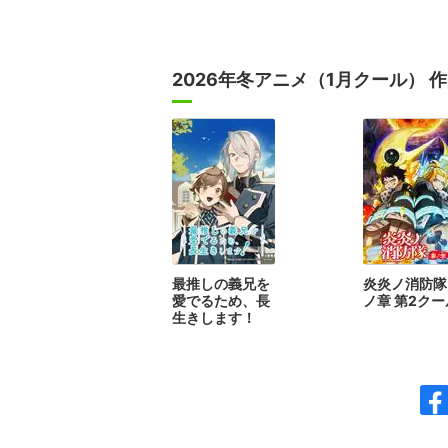
2026年冬アニメ（1月クール） 
最推しの義兄を
炎炎ノ消防隊
愛でるため、長
ノ章 第2クー
生きします！