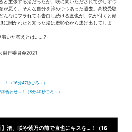
ると主張する渚だったが、咲に問いただされて少しずつ
領が悪く、そんな自分を諦めつつあった過去。高校受験
どんなにフラれても告白し続ける直也が、気が付くと頭
也に聞かれたと知った渚は羞恥心から逃げ出してしま
着いた答えとは……!?
女製作委員会2021
…！（16分47秒ごろ～）
鉢合わせ…！（8分40秒ごろ～）
画】渚、咲や紫乃の前で直也にキスを…！（16