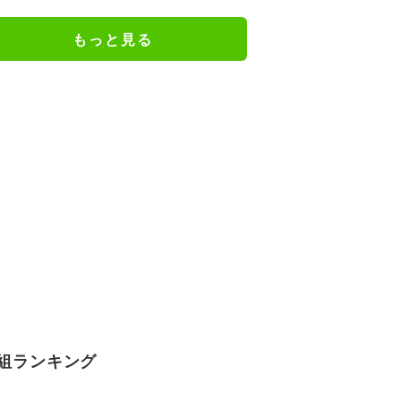
の一升瓶サイズの抱き枕に
もっと見る
組ランキング