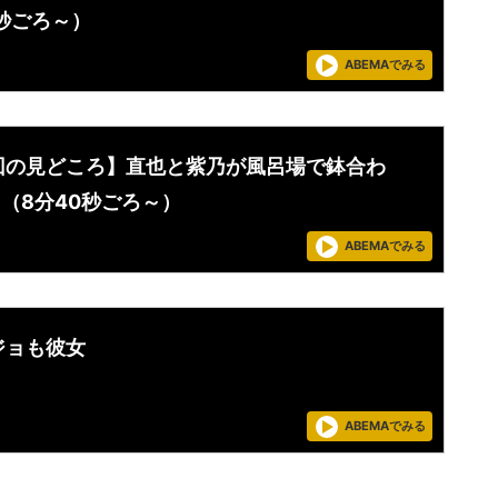
7秒ごろ～）
ABEMAでみる
回の見どころ】直也と紫乃が風呂場で鉢合わ
（8分40秒ごろ～）
ABEMAでみる
ジョも彼女
ABEMAでみる