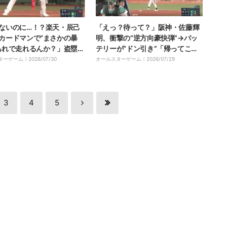
ないのに…！？楽天・辰己
「えっ？待って？」阪神・佐藤輝
カードマンで“まさかの暴
明、衝撃の”逆方向豪快弾”→バッ
あれで走れるんか？」盗塁成
テリーが“ドン引き”「帰ってこー
ラフラしながら三塁進塁…
い」 被弾した瞬間に思わず動けな
ターゲーム｜
2026/07/30
オールスターゲーム｜
2026/07/29
爆笑
くなる
3
4
5