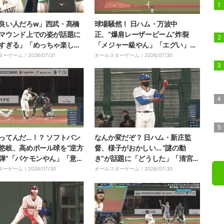
良い人だろw」西武・髙橋
球場騒然！ 日ハム・万波中
マウンド上での姿が話題に
正、“爆肩レーザービーム”炸裂
すぎる」「めっちゃ楽しそ
「メジャー級やん」「エグい」巨
試合中の“選手マイク”にフ
人・キャベッジもドン引き→ノー
ターゲーム｜
2026/07/31
オールスターゲーム｜
2026/07/30
爆笑
バウンド”完璧送球”
ってんだ…！？ ソフトバン
なんか変だぞ？ 日ハム・新庄監
悠岐、高めボール球を“逆方
督、様子がおかしい… “謎の動
弾”「バケモンやん」「意味
き”が話題に「どうした」「清宮わ
ぎ」打った瞬間“確信歩
かってる？」コーチャーズボック
ターゲーム｜
2026/07/30
オールスターゲーム｜
2026/07/30
借りた魚雷バットで“驚愕の
スでの行動にファンざわつく