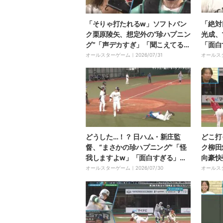
「そりゃ打たれるw」ソフトバン
「絶対
ク栗原陵矢、想定外の“珍ハプニン
光成、
グ”「声デカすぎ」「聞こえてるの
「面白
ヤバい」試合中の“選手マイク”→
うw」
オールスターゲーム｜
2026/07/31
オールス
まさかの“配球バレ”
ァン大
どうした…！？ 日ハム・新庄監
どこ打
督、“まさかの珍ハプニング”「怪
ク柳田
我しますよw」「面白すぎる」コ
向豪快
ケながら“全力ヘッスラ”にファン
不明す
オールスターゲーム｜
2026/07/30
オールス
大爆笑
き”→
一発”