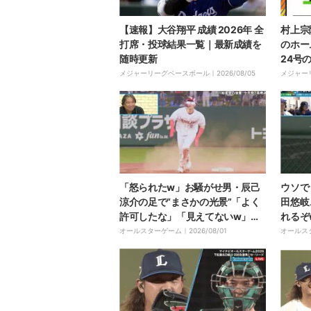
【速報】大谷翔平 成績 2026年 全
村上宗
打席・投球結果一覧｜最新成績を
のホー
随時更新
24号
メジャーリーグベースボール｜
2026/08/05
メジャー
「怒られたw」お騒がせ男・辰己
ウソで
涼介の足で“まさかの光景”「よく
田悠岐
許可したな」「見えてないw」阪
れるぞ
神バッテリーを混乱させた“爆速走
事故”
オールスターゲーム｜
2026/08/01
オールス
塁”にファン爆笑
な」