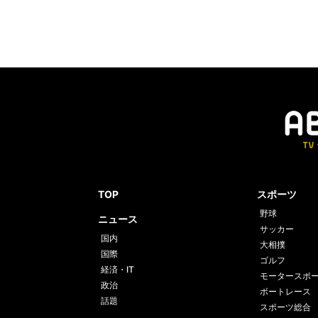
TOP
スポーツ
野球
ニュース
サッカー
国内
大相撲
国際
ゴルフ
経済・IT
モータースポ
政治
ボートレース
話題
スポーツ総合