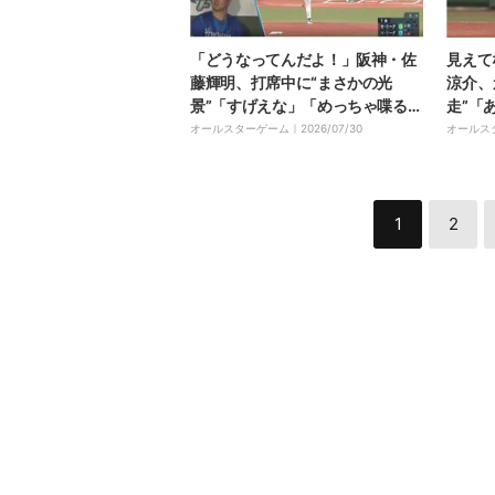
「どうなってんだよ！」阪神・佐
見えて
藤輝明、打席中に“まさかの光
涼介、
景”「すげえな」「めっちゃ喋るや
走”「
ん」ベンチの選手と会話→突如フ
功→フ
オールスターゲーム｜
2026/07/30
オールス
ルスイングで“爆速ヒット”
ファン
1
2