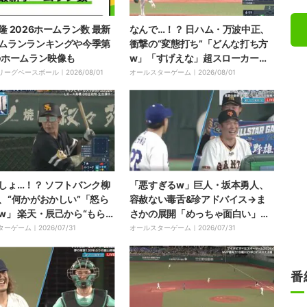
隆 2026ホームラン数 最新
なんで…！？ 日ハム・万波中正、
ムランランキングや今季第
衝撃の“変態打ち”「どんな打ち方
のホームラン映像も
w」「すげえな」超スローカーブ
→とんでもない体勢で“爆速ヒッ
リーグベースボール｜
2026/08/01
オールスターゲーム｜
2026/08/01
ト”
しょ…！？ ソフトバンク柳
「悪すぎるw」巨人・坂本勇人、
、“何かがおかしい”「怒ら
容赦ない毒舌&珍アドバイス→ま
w」 楽天・辰己から“もらい
さかの展開「めっちゃ面白い」
…ファン大爆笑「似合ってる
「仲良すぎ」中日・大野が打たれ
ターゲーム｜
2026/07/31
オールスターゲーム｜
2026/07/31
て大爆笑
番