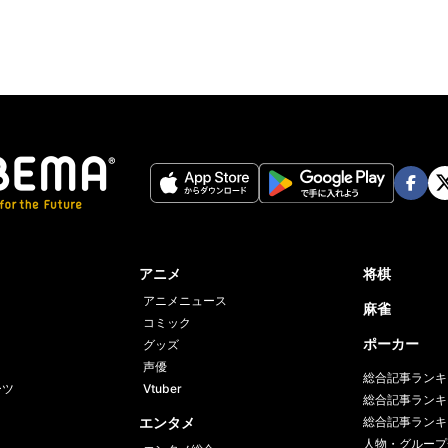
Face
Twi
book
er
アニメ
将棋
アニメニュース
麻雀
コミック
ポーカー
グッズ
声優
総合記事ランキ
ーツ
Vtuber
総合記事ランキ
エンタメ
総合記事ランキ
人物・グループ