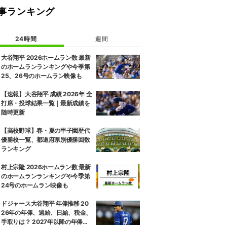
事ランキング
24時間
週間
大谷翔平 2026ホームラン数 最新
のホームランランキングや今季第
25、26号のホームラン映像も
【速報】大谷翔平 成績 2026年 全
打席・投球結果一覧｜最新成績を
随時更新
【高校野球】春・夏の甲子園歴代
優勝校一覧、都道府県別優勝回数
ランキング
村上宗隆 2026ホームラン数 最新
のホームランランキングや今季第
24号のホームラン映像も
ドジャース大谷翔平 年俸推移 20
26年の年俸、週給、日給、税金、
手取りは？ 2027年以降の年俸推