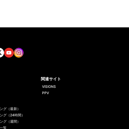
tt
Yout
Insta
ube
gram
関連サイト
VISIONS
PPV
ング（最新）
ング（24時間）
ング（週間）
一覧