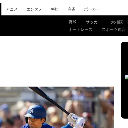
アニメ
エンタメ
将棋
麻雀
ポーカー
野球
サッカー
大相撲
ボートレース
スポーツ総合