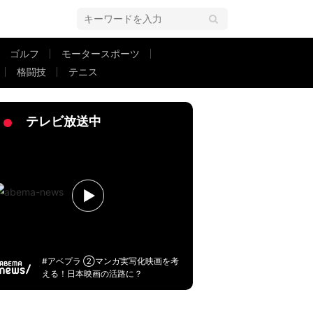
ゴルフ
モータースポーツ
格闘技
テニス
テレビ放送中
#アベプラ ②マンガ実写化映画を考
える！日本映画の活路に？