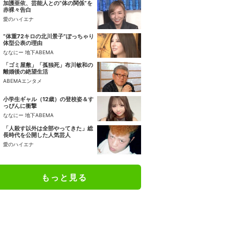
加護亜依、芸能人との“体の関係”を
赤裸々告白
愛のハイエナ
“体重72キロの北川景子”ぽっちゃり
体型公表の理由
ななにー 地下ABEMA
「ゴミ屋敷」「孤独死」布川敏和の
離婚後の絶望生活
ABEMAエンタメ
小学生ギャル（12歳）の登校姿＆す
っぴんに衝撃
ななにー 地下ABEMA
「人殺す以外は全部やってきた」総
長時代を公開した人気芸人
愛のハイエナ
もっと見る