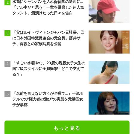
水筒にシャンパンを入れ保育園の送迎に…
「アル中だと思う」一世を風靡した超人気
タレント、酒漬けだった日々を告白
「父はルイ・ヴィトンジャパン元社長。母
は日本外国特派員協会の元会長」藤井サ
チ、両親との家族写真を公開
「すごい水着やな」20歳の現役女子大生の
国宝級スタイルに全員衝撃「どこで支えて
る？」
「名前を言えない方々が全裸で…」一流ホ
テルでの"権力者の遊び"の実態を元港区女
子が暴露
もっと見る