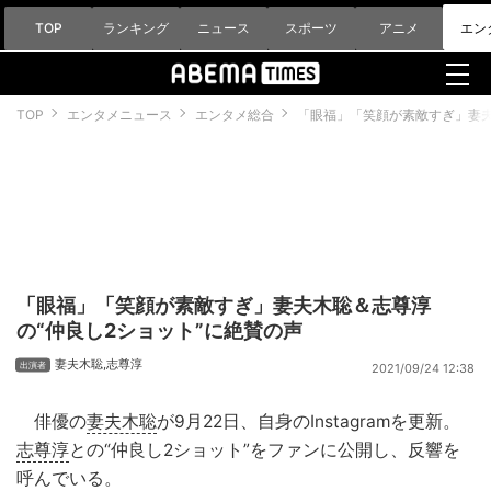
TOP
ランキング
ニュース
スポーツ
アニメ
エン
TOP
エンタメニュース
エンタメ総合
「眼福」「笑顔が素敵すぎ」妻夫
「眼福」「笑顔が素敵すぎ」妻夫木聡＆志尊淳
の“仲良し2ショット”に絶賛の声
妻夫木聡
,
志尊淳
2021/09/24 12:38
俳優の
妻夫木聡
が9月22日、自身のInstagramを更新。
志尊淳
との“仲良し2ショット”をファンに公開し、反響を
呼んでいる。