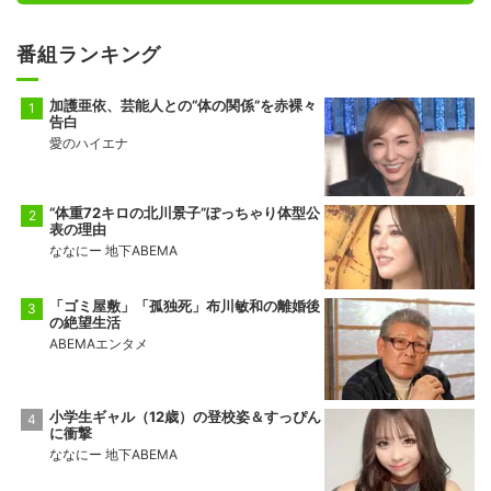
番組ランキング
加護亜依、芸能人との“体の関係”を赤裸々
告白
愛のハイエナ
“体重72キロの北川景子”ぽっちゃり体型公
表の理由
ななにー 地下ABEMA
「ゴミ屋敷」「孤独死」布川敏和の離婚後
の絶望生活
ABEMAエンタメ
小学生ギャル（12歳）の登校姿＆すっぴん
に衝撃
ななにー 地下ABEMA