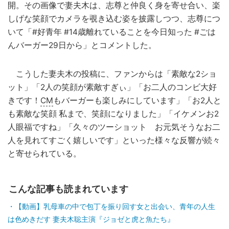
開。その画像で妻夫木は、志尊と仲良く身を寄せ合い、楽
しげな笑顔でカメラを覗き込む姿を披露しつつ、志尊につ
いて「#好青年 #14歳離れていることを今日知った #ごは
んバーガー29日から」とコメントした。
こうした妻夫木の投稿に、ファンからは「素敵な2ショ
ット」「2人の笑顔が素敵すぎぃ」「お二人のコンビ大好
きです！
CM
もバーガーも楽しみにしています」「お2人と
も素敵な笑顔 私まで、笑顔になりました」「イケメンお2
人眼福ですね」「久々のツーショット お元気そうなお二
人を見れてすごく嬉しいです」といった様々な反響が続々
と寄せられている。
こんな記事も読まれています
【動画】乳母車の中で包丁を振り回す女と出会い、青年の人生
は色めきだす 妻夫木聡主演『ジョゼと虎と魚たち』