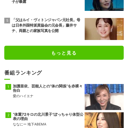
子が暴露
「父はルイ・ヴィトンジャパン元社長。母
は日本外国特派員協会の元会長」藤井サ
チ、両親との家族写真を公開
もっと見る
番組ランキング
加護亜依、芸能人との“体の関係”を赤裸々
告白
愛のハイエナ
“体重72キロの北川景子”ぽっちゃり体型公
表の理由
ななにー 地下ABEMA