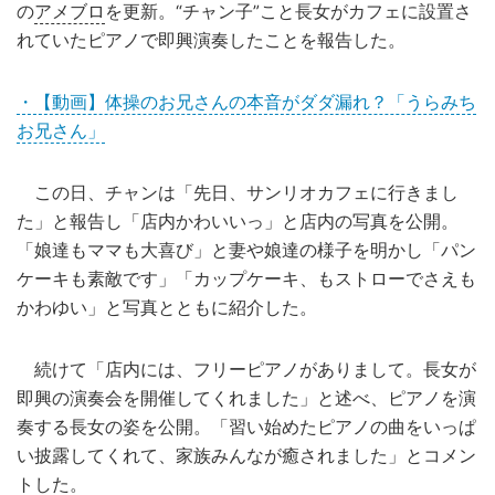
の
アメブロ
を更新。“チャン子”こと長女がカフェに設置さ
れていたピアノで即興演奏したことを報告した。
・【動画】体操のお兄さんの本音がダダ漏れ？「うらみち
お兄さん」
この日、チャンは「先日、サンリオカフェに行きまし
た」と報告し「店内かわいいっ」と店内の写真を公開。
「娘達もママも大喜び」と妻や娘達の様子を明かし「パン
ケーキも素敵です」「カップケーキ、もストローでさえも
かわゆい」と写真とともに紹介した。
続けて「店内には、フリーピアノがありまして。長女が
即興の演奏会を開催してくれました」と述べ、ピアノを演
奏する長女の姿を公開。「習い始めたピアノの曲をいっぱ
い披露してくれて、家族みんなが癒されました」とコメン
トした。