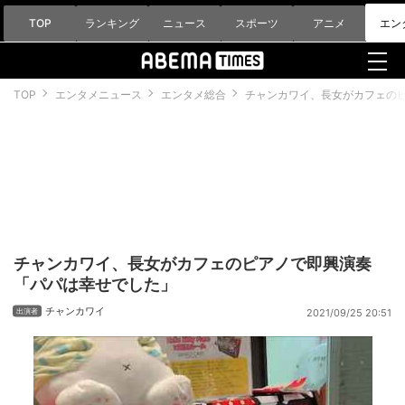
TOP
ランキング
ニュース
スポーツ
アニメ
エン
TOP
エンタメニュース
エンタメ総合
チャンカワイ、長女がカフェの
チャンカワイ、長女がカフェのピアノで即興演奏
「パパは幸せでした」
チャンカワイ
2021/09/25 20:51