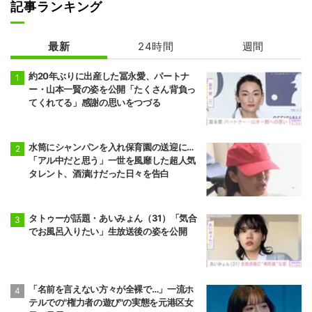
記事ランキング
最新
24時間
週間
約20年ぶりに出産した冨永愛、パートナ
ー・山本一賢の姿を公開「たくさん背負っ
てくれてる」感謝の思いをつづる
水筒にシャンパンを入れ保育園の送迎に…
「アル中だと思う」一世を風靡した超人気
タレント、酒漬けだった日々を告白
タトゥーが話題・あいみょん（31）「気合
でお風呂入りたい」生放送後の姿を公開
「名前を言えない方々が全裸で…」一流ホ
テルでの"権力者の遊び"の実態を元港区女