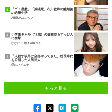
「ゴミ屋敷」「孤独死」布川敏和の離婚後
の絶望生活
ABEMAエンタメ
小学生ギャル（12歳）の登校姿＆すっぴん
に衝撃
ななにー 地下ABEMA
「人殺す以外は全部やってきた」総長時代
を公開した人気芸人
愛のハイエナ
もっと見る