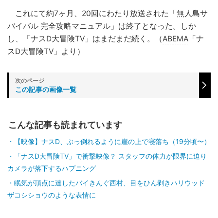
これにて約7ヶ月、20回にわたり放送された「無人島サ
バイバル 完全攻略マニュアル」は終了となった。しか
し、「ナスD大冒険TV」はまだまだ続く。（
ABEMA
「ナ
スD大冒険TV」より）
この記事の画像一覧
こんな記事も読まれています
【映像】ナスD、ぶっ倒れるように崖の上で寝落ち（19分頃〜）
「ナスD大冒険TV」で衝撃映像？ スタッフの体力が限界に迫り
カメラが落下するハプニング
眠気が頂点に達したバイきんぐ西村、目をひん剥きハリウッド
ザコシショウのような表情に