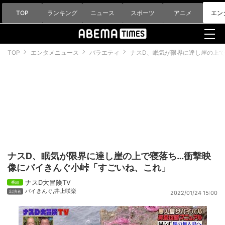
TOP
ランキング
ニュース
スポーツ
アニメ
エン
TOP
エンタメニュース
バラエティ
ナスD、眠気が限界に達し崖の上
ナスD、眠気が限界に達し崖の上で寝落ち…衝撃映
像にバイきんぐ小峠「すごいね、これ」
ナスD大冒険TV
バイきんぐ
,
井上咲楽
2022/01/24 15:00