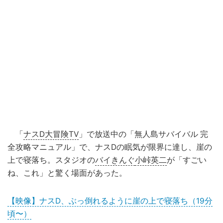
「
ナスD大冒険TV
」で放送中の「無人島サバイバル 完
全攻略マニュアル」で、ナスDの眠気が限界に達し、崖の
上で寝落ち。スタジオの
バイきんぐ
小峠英二
が「すごい
ね、これ」と驚く場面があった。
【映像】ナスD、ぶっ倒れるように崖の上で寝落ち（19分
頃〜）