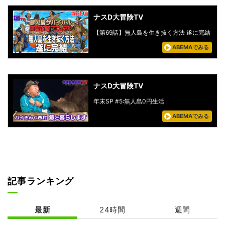
ナスD大冒険TV
【第69話】無人島を生き抜く方法 遂に完結
ABEMAでみる
ナスD大冒険TV
年末SP #5:無人島0円生活
ABEMAでみる
記事ランキング
最新
24時間
週間