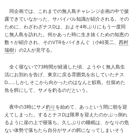
同企画では、これまでの無人島チャレンジ企画の中で披
露できていなかった、サバイバル知識が紹介される。その
ために、わざわざナスDは、およそ4年ぶりにもう一度同
じ無人島を訪れた。何かあった時に生き抜くための知恵の
数々が紹介され、そのVTRをバイきんぐ（小峠英二、
西村
瑞樹
）の2人が見守る。
全く寝ないで73時間が経過した頃、ようやく無人島生
活にお別れを告げ、東京に戻る雰囲気を出していたナス
D……しかしそこから向かったのはなんと鮫島。仕留めた
魚を餌にして、サメを釣るのだという。
夜中の3時にサメ
釣り
を始めて、あっという間に朝を迎
えてしまった。するとナスDは限界を迎えたのかぶっ倒れ
るように崖の上で寝落ち。久しぶりの睡眠は、かなりの危
ない体勢で落ちたら自分がサメの餌になってしまいそう