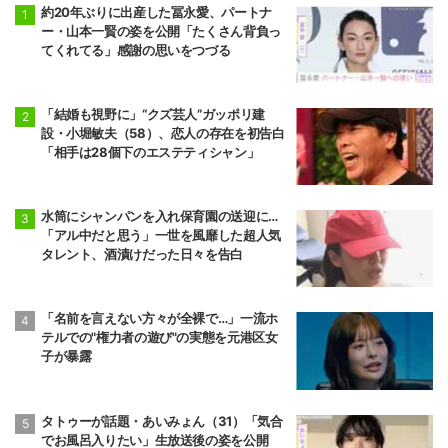
約20年ぶりに出産した冨永愛、パートナ
ー・山本一賢の姿を公開「たくさん背負っ
てくれてる」感謝の思いをつづる
「結婚も視野に」“クズ芸人”ガッポリ建
設・小堀敏夫（58）、恋人の存在を初告白
「相手は28個下のエステティシャン」
水筒にシャンパンを入れ保育園の送迎に…
「アル中だと思う」一世を風靡した超人気
タレント、酒漬けだった日々を告白
「名前を言えない方々が全裸で…」一流ホ
テルでの"権力者の遊び"の実態を元港区女
子が暴露
タトゥーが話題・あいみょん（31）「気合
でお風呂入りたい」生放送後の姿を公開