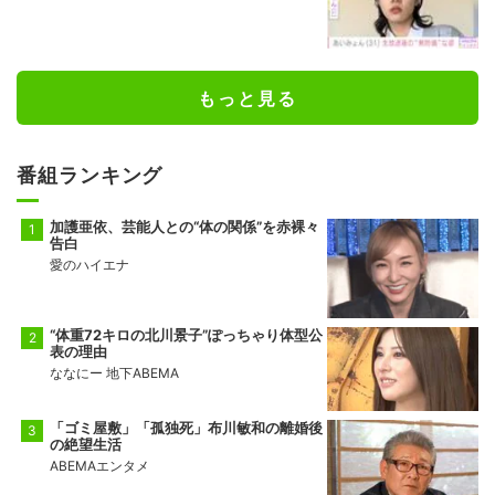
もっと見る
番組ランキング
加護亜依、芸能人との“体の関係”を赤裸々
告白
愛のハイエナ
“体重72キロの北川景子”ぽっちゃり体型公
表の理由
ななにー 地下ABEMA
「ゴミ屋敷」「孤独死」布川敏和の離婚後
の絶望生活
ABEMAエンタメ