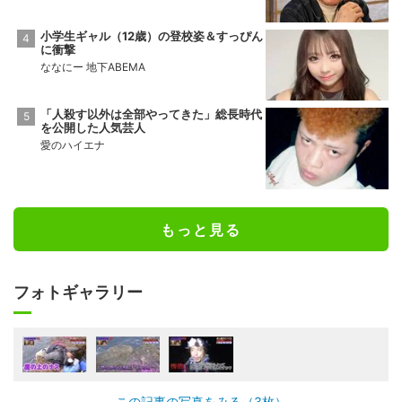
小学生ギャル（12歳）の登校姿＆すっぴん
に衝撃
ななにー 地下ABEMA
「人殺す以外は全部やってきた」総長時代
を公開した人気芸人
愛のハイエナ
もっと見る
フォトギャラリー
この記事の写真をみる（3枚）