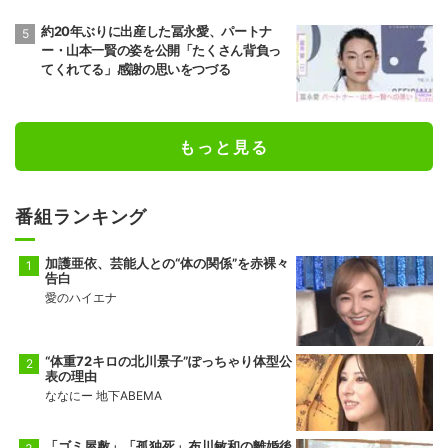
約20年ぶりに出産した冨永愛、パートナ
ー・山本一賢の姿を公開「たくさん背負っ
てくれてる」感謝の思いをつづる
もっと見る
番組ランキング
加護亜依、芸能人との“体の関係”を赤裸々
告白
愛のハイエナ
“体重72キロの北川景子”ぽっちゃり体型公
表の理由
ななにー 地下ABEMA
「ゴミ屋敷」「孤独死」布川敏和の離婚後