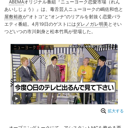
ABEMA
オリジナル番組『ニューヨーク恋愛市場（れん
あいしじょう）』は、毒舌芸人ニューヨークの嶋佐和也と
屋敷裕政
が“オトコ”と“オンナ”のリアルを射抜く恋愛バラ
エティ番組。4月19日のゲストには
ダレノガレ明美
とそい
つどいつの市川刺身と松本竹馬が登場した。
拡大する
オープニングトークにて、アシスタントMCを務める
西