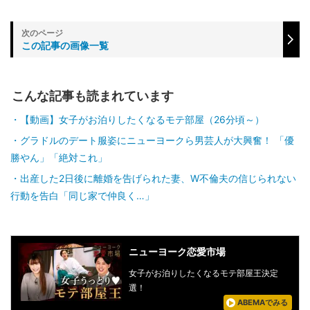
この記事の画像一覧
こんな記事も読まれています
【動画】女子がお泊りしたくなるモテ部屋（26分頃～）
グラドルのデート服姿にニューヨークら男芸人が大興奮！ 「優
勝やん」「絶対これ」
出産した2日後に離婚を告げられた妻、W不倫夫の信じられない
行動を告白「同じ家で仲良く…」
ニューヨーク恋愛市場
女子がお泊りしたくなるモテ部屋王決定
選！
ABEMAでみる