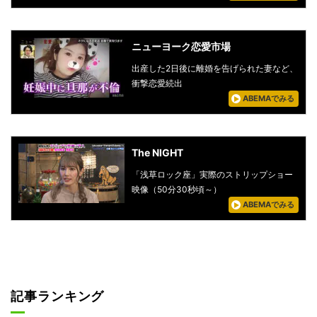
ニューヨーク恋愛市場
出産した2日後に離婚を告げられた妻など、
衝撃恋愛続出
ABEMAでみる
The NIGHT
「浅草ロック座」実際のストリップショー
映像（50分30秒頃～）
ABEMAでみる
記事ランキング