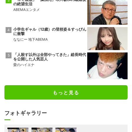
の絶望生活
ABEMAエンタメ
小学生ギャル（12歳）の登校姿＆すっぴん
に衝撃
ななにー 地下ABEMA
「人殺す以外は全部やってきた」総長時代
を公開した人気芸人
愛のハイエナ
もっと見る
フォトギャラリー