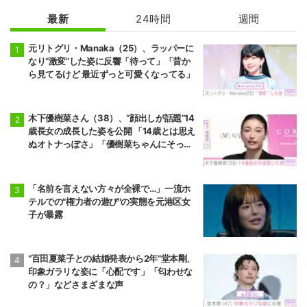
最新
24時間
週間
元リトグリ・Manaka（25）、ラッパーに
なり“激変”した姿に反響「待って」「昔か
ら見てるけど 最近ずっと可愛くなってる」
木下優樹菜さん（38）、“顔出しが話題”14
歳長女の成長した姿を公開 「14歳とは思え
ぬオトナっぽさ」「優樹菜ちゃんにそっく
りすぎる」など反響
「名前を言えない方々が全裸で…」一流ホ
テルでの"権力者の遊び"の実態を元港区女
子が暴露
“百田夏菜子との結婚発表から2年”堂本剛、
印象ガラリな姿に「心配です」「匂わせな
の？」などさまざまな声