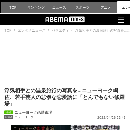
TOP
ランキング
ニュース
スポーツ
アニメ
エン
TOP
エンタメニュース
バラエティ
浮気相手との温泉旅行の写真を…
浮気相手との温泉旅行の写真を…ニューヨーク嶋
佐、若手芸人の悲惨な恋愛話に「とんでもない修羅
場」
ニューヨーク恋愛市場
ニューヨーク
2022/04/26 23:45