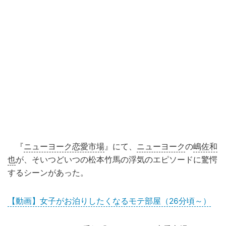
『
ニューヨーク恋愛市場
』にて、
ニューヨーク
の
嶋佐和
也
が、そいつどいつの松本竹馬の浮気のエピソードに驚愕
するシーンがあった。
【動画】女子がお泊りしたくなるモテ部屋（26分頃～）