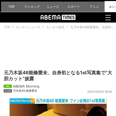
TOP
ランキング
ニュース
スポーツ
アニメ
エン
TOP
エンタメニュース
エンタメ総合
元乃木坂46能條愛未、自身初とな
元乃木坂46能條愛未、自身初となる1st写真集で“大
胆カット”披露
ABEMA Morning
乃木坂46
,
能條愛未
2022/05/20 18:43