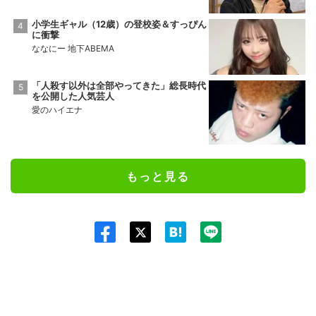
小学生ギャル（12歳）の登校姿＆すっぴん
に衝撃
ななにー 地下ABEMA
「人殺す以外は全部やってきた」総長時代
を公開した人気芸人
愛のハイエナ
もっと見る
Twit
ter