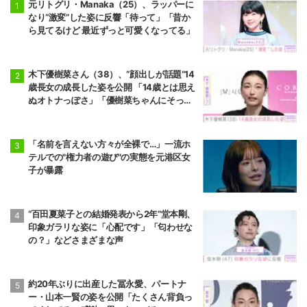
元リトグリ・Manaka（25）、ラッパーに
なり“激変”した姿に反響「待って」「昔か
ら見てるけど 最近ずっと可愛くなってる」
木下優樹菜さん（38）、“顔出しが話題”14
歳長女の成長した姿を公開 「14歳とは思え
ぬオトナっぽさ」「優樹菜ちゃんにそっく
りすぎる」など反響
「名前を言えない方々が全裸で…」一流ホ
テルでの"権力者の遊び"の実態を元港区女
子が暴露
“百田夏菜子との結婚発表から2年”堂本剛、
印象ガラリな姿に「心配です」「匂わせな
の？」などさまざまな声
約20年ぶりに出産した冨永愛、パートナ
ー・山本一賢の姿を公開「たくさん背負っ