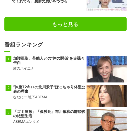
てくれてる」感謝の思いをつづる
もっと見る
番組ランキング
加護亜依、芸能人との“体の関係”を赤裸々
告白
愛のハイエナ
“体重72キロの北川景子”ぽっちゃり体型公
表の理由
ななにー 地下ABEMA
「ゴミ屋敷」「孤独死」布川敏和の離婚後
の絶望生活
ABEMAエンタメ