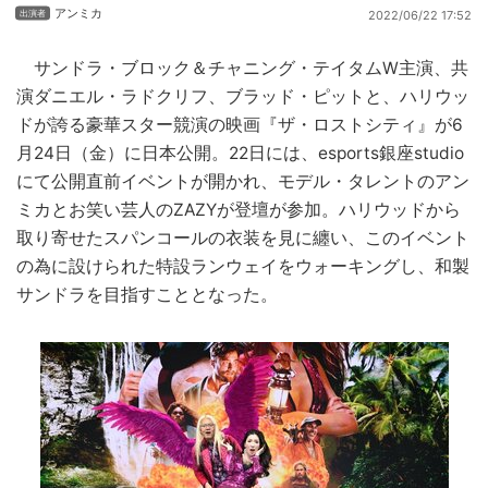
アンミカ
2022/06/22 17:52
サンドラ・ブロック＆チャニング・テイタムW主演、共
演ダニエル・ラドクリフ、ブラッド・ピットと、ハリウッ
ドが誇る豪華スター競演の映画『ザ・ロストシティ』が6
月24日（金）に日本公開。22日には、esports銀座studio
にて公開直前イベントが開かれ、モデル・タレントのアン
ミカとお笑い芸人のZAZYが登壇が参加。ハリウッドから
取り寄せたスパンコールの衣装を見に纏い、このイベント
の為に設けられた特設ランウェイをウォーキングし、和製
サンドラを目指すこととなった。