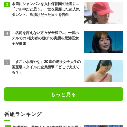
水筒にシャンパンを入れ保育園の送迎に…
「アル中だと思う」一世を風靡した超人気
タレント、酒漬けだった日々を告白
「名前を言えない方々が全裸で…」一流ホ
テルでの"権力者の遊び"の実態を元港区女
子が暴露
「すごい水着やな」20歳の現役女子大生の
国宝級スタイルに全員衝撃「どこで支えて
る？」
もっと見る
番組ランキング