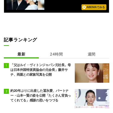
ABEMAでみる
記事ランキング
最新
24時間
週間
「父はルイ・ヴィトンジャパン元社長。母
は日本外国特派員協会の元会長」藤井サ
チ、両親との家族写真を公開
約20年ぶりに出産した冨永愛、パートナ
ー・山本一賢の姿を公開「たくさん背負っ
てくれてる」感謝の思いをつづる