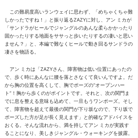
この難易度高いランウェイに思わず、「めちゃくちゃ難
しかったですね！」と振り返るZAZYに対し、アン ミカが
「サンドラがヒールでジャングルのあんな柔らかかったり
固かったりする地面をササっと歩いたりするの凄いと思い
ません？」と、本編で難なくヒールで動き回るサンドラの
凄さを物語る。
アン ミカは「ZAZYさん、障害物は低い位置にあったの
で、歩く時にあんなに腰を落とさなくて良いんですよ。だ
から胸の位置を高くして、胸でポーズの“オープンハー
ト”！胸から歩くのがポイントです。それと、次の関門ま
でに息を整える意味も込めて、一旦もうワンポーズ。そし
て、障害物を超えて最後の関門が下り坂なので、下り坂で
ポーズした方が足が長く見えます」と的確なアドバイスを
おくる。そんな流れから、満を持してアン ミカが実践す
ることになり、美しきジャングル・ウォーキングを披露。