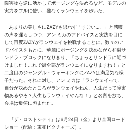
障害物を逆に活かしてポージングを決めるなど、モデルの
実力をフルに使い、難なくランウェイを歩いた。
あまりの美しさにZAZYも思わず「すごい…。」と感嘆
の声を漏らしつつ、アン ミカのアドバイスと実践を目に
して再度ZAZYがランウェイを挑戦することに。数々のア
ドバイスをもとに、華麗にポージングを決めながら和製サ
ンドラ・ブロックになりきり、「ちょっとサンドラに近づ
けました！これで街全部がランウェイになりますね！」と
二度目のジャングル・ウォーキングにZAZYは満足気な様
子だった。それに対し、アン ミカは「ランウェイって、
自分が決めたところがランウェイやねん。人生だって障害
物あるやろ？人生もランウェイやんな！」と名言を放ち、
会場は爆笑に包まれた。
『ザ・ロストシティ』は6月24日（金）より全国ロード
ショー（配給：東和ピクチャーズ）。