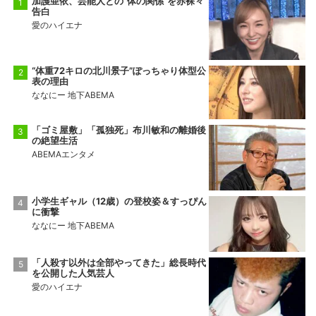
加護亜依、芸能人との“体の関係”を赤裸々
告白
愛のハイエナ
“体重72キロの北川景子”ぽっちゃり体型公
表の理由
ななにー 地下ABEMA
「ゴミ屋敷」「孤独死」布川敏和の離婚後
の絶望生活
ABEMAエンタメ
小学生ギャル（12歳）の登校姿＆すっぴん
に衝撃
ななにー 地下ABEMA
「人殺す以外は全部やってきた」総長時代
を公開した人気芸人
愛のハイエナ