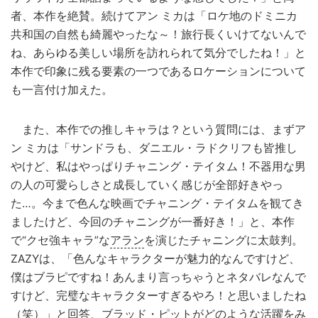
者、本作を絶賛。続けてアン ミカは「ロケ地のドミニカ
共和国の自然も綺麗やったな～！旅行長くいけてないんで
ね、あらゆる美しい場所を訪れられて気分でしたね！」と
本作で印象に残る要素の一つであるロケーションについて
も一言付け加えた。
また、本作での推しキャラは？という質問には、まずア
ン ミカは「サンドラも、ダニエル・ラドクリフも皆推し
やけど、私はやっぱりチャニング・テイタム！不器用な男
の人の可愛らしさと成長していく感じが全部好きやっ
た…。今まで色んな映画でチャニング・テイタムを観てき
ましたけど、今回のチャニングが一番好き！」と、本作
で“クセ強キャラ”な
アラン
を演じたチャニングに太鼓判。
ZAZYは、「色んなキャラクターが魅力的なんですけど、
僕はブラピですね！あんまり言っちゃうとネタバレなんで
すけど、完璧なキャラクターすぎるやろ！と思いましたね
（笑）」と回答、ブラッド・ピットがどのような活躍をみ