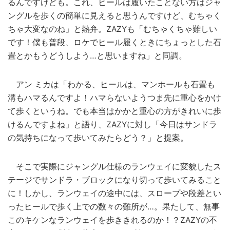
るんですけども。これ、ヒールは履いたことない方はジャ
ングルを歩くの簡単に見えると思うんですけど、むちゃく
ちゃ大変なのね」と熱弁。ZAZYも「むちゃくちゃ難しい
です！僕も普段、ロケでヒール履くときにちょっとした石
畳とかもうどうしよう…と思いますね」と同調。
アン ミカは「わかる、ヒールは、マンホールも石畳も
溝もハマるんですよ！ハマらないようつま先に重心をかけ
て歩くというね。でも本当はかかと重心の方がきれいに歩
けるんですよね」と語り、ZAZYに対し「今日はサンドラ
の気持ちになって歩いてみたらどう？」と提案。
そこで実際にジャングル仕様のランウェイに変貌したス
テージでサンドラ・ブロックになり切って歩いてみること
に！しかし、ランウェイの途中には、スロープや段差とい
ったヒールで歩く上での数々の難所が…。果たして、無事
このキケンなランウェイを歩ききれるのか！？ZAZYの不