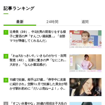
記事ランキング
最新
24時間
週間
辻希美（39）、中2次男の荷造りをする様
子に賛否の声「すんごい過保護…」「全部
ママが準備してくれるんだ」
「わぁ!!おっきい!!」いきものがかり・吉岡
聖恵（42）、近影に驚きの声「なにこれ…
大好き」「なんか親近感が」
15歳で妊娠。相手は27歳…「停学中に友達
に紹介され」交際1ヶ月で妊娠した美女が明
かす馴れ初めに「だいぶ危ねーよ！」小森
純も絶句
「すごい水着やな」20歳の現役女子大生の