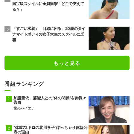
国宝級スタイルに全員衝撃「どこで支えて
る？」
「すごい水着」「目線に困る」20歳のダイ
ナマイトボディの女子大生のスタイルに反
響
もっと見る
番組ランキング
加護亜依、芸能人との“体の関係”を赤裸々
告白
愛のハイエナ
“体重72キロの北川景子”ぽっちゃり体型公
表の理由