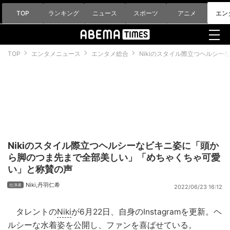
TOP
ランキング
ニュース
スポーツ
アニメ
エン
TOP
エンタメニュース
エンタメ総合
Nikiのスタイル際立つヘルシ
Nikiのスタイル際立つヘルシーなビキニ姿に「頭か
ら脚のつま先まで全部美しい」「めちゃくちゃ可愛
い」と称賛の声
Niki
,
丹羽仁希
2022/06/23 16:12
タレントの
Niki
が6月22日、自身のInstagramを更新。ヘ
ルシーな水着姿を公開し、ファンを喜ばせている。