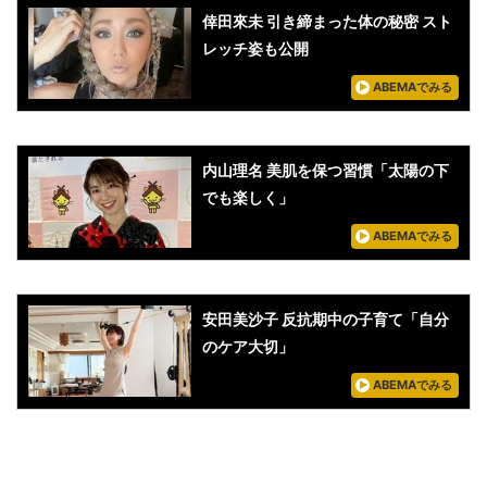
倖田來未 引き締まった体の秘密 スト
レッチ姿も公開
ABEMAでみる
内山理名 美肌を保つ習慣「太陽の下
でも楽しく」
ABEMAでみる
安田美沙子 反抗期中の子育て「自分
のケア大切」
ABEMAでみる