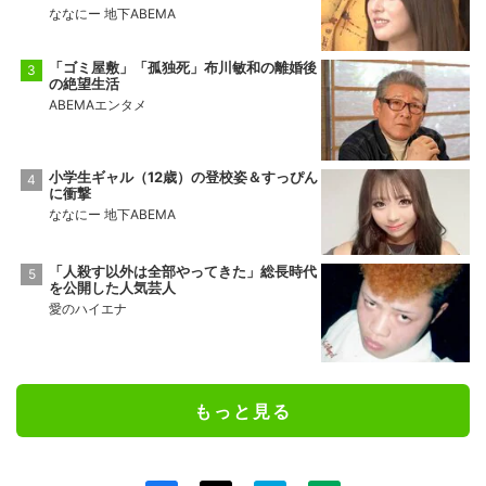
ななにー 地下ABEMA
「ゴミ屋敷」「孤独死」布川敏和の離婚後
の絶望生活
ABEMAエンタメ
小学生ギャル（12歳）の登校姿＆すっぴん
に衝撃
ななにー 地下ABEMA
「人殺す以外は全部やってきた」総長時代
を公開した人気芸人
愛のハイエナ
もっと見る