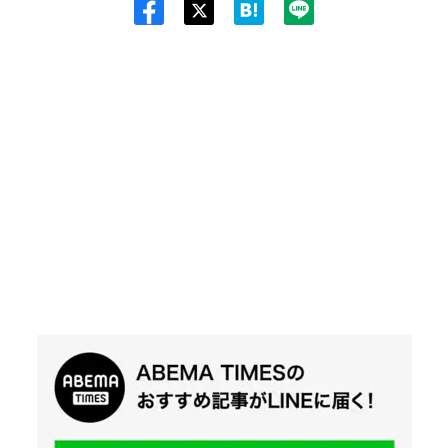
Twit
ter