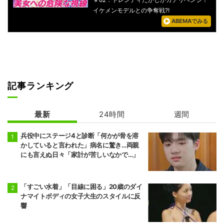
イケメンモデルとの争奪戦?!
ABEMAでみる
記事ランキング
最新
24時間
週間
兵役中にステージ4と診断「何かが骨を溶
かしていると言われた」病名に驚き…両親
にも言えぬ日々「家計が苦しいなかで…」
「すごい水着」「目線に困る」20歳のダイ
ナマイトボディの女子大生のスタイルに反
響