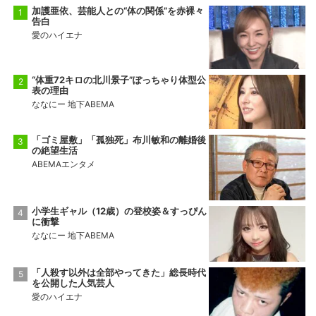
加護亜依、芸能人との“体の関係”を赤裸々
告白
愛のハイエナ
“体重72キロの北川景子”ぽっちゃり体型公
表の理由
ななにー 地下ABEMA
「ゴミ屋敷」「孤独死」布川敏和の離婚後
の絶望生活
ABEMAエンタメ
小学生ギャル（12歳）の登校姿＆すっぴん
に衝撃
ななにー 地下ABEMA
「人殺す以外は全部やってきた」総長時代
を公開した人気芸人
愛のハイエナ