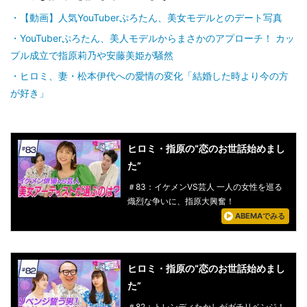
【動画】人気YouTuberぷろたん、美女モデルとのデート写真
YouTuberぷろたん、美人モデルからまさかのアプローチ！ カッ
プル成立で指原莉乃や安藤美姫が騒然
ヒロミ、妻・松本伊代への愛情の変化「結婚した時より今の方
が好き」
ヒロミ・指原の“恋のお世話始めまし
た”
＃83：イケメンVS芸人 一人の女性を巡る
熾烈な争いに、指原大興奮！
ABEMAでみる
ヒロミ・指原の“恋のお世話始めまし
た”
＃82：トレンディたかしがガチリベンジ！