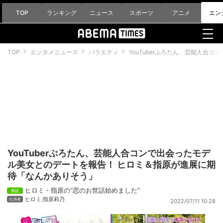
TOP
ランキング
ニュース
スポーツ
アニメ
エン
TOP
エンタメニュース
バラエティ
YouTuberぷろたん、芸能人合
YouTuberぷろたん、芸能人合コンで出会ったモデ
ル美女とのデートを報告！ ヒロミ＆指原が進展に期
待「なんかありそう」
ヒロミ・指原の“恋のお世話始めました”
ヒロミ
,
指原莉乃
2022/07/11 10:28