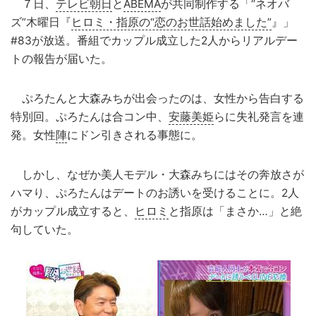
７日、
テレビ朝日
と
ABEMA
が共同制作する「“ネオバ
ズ”木曜日『
ヒロミ・指原の“恋のお世話始めました”
』」
#83が放送。番組でカップル成立した2人からリアルデー
トの報告が届いた。
ぷろたんと大森みちが出会ったのは、女性から告白する
特別回。ぷろたんは合コン中、
安藤美姫
らに失礼発言を連
発。女性
陣
にドン引きされる事態に。
しかし、なぜか美人モデル・大森みちにはその奔放さが
ハマり、ぷろたんはデートのお誘いを受けることに。2人
がカップル成立すると、
ヒロミ
と指原は「まさか…」と絶
句していた。