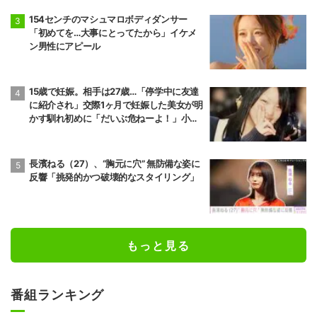
154センチのマシュマロボディダンサー
「初めてを…大事にとってたから」イケメ
ン男性にアピール
15歳で妊娠。相手は27歳…「停学中に友達
に紹介され」交際1ヶ月で妊娠した美女が明
かす馴れ初めに「だいぶ危ねーよ！」小森
純も絶句
長濱ねる（27）、“胸元に穴” 無防備な姿に
反響「挑発的かつ破壊的なスタイリング」
もっと見る
番組ランキング