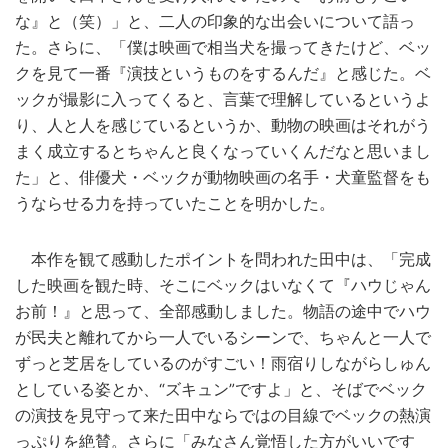
な』と（笑）」と、二人の印象的な出会いについて語っ
た。さらに、「僕は映画で相当犬を撮ってきたけど、ベッ
クを見て一番『演技というものをするんだ』と感じた。ベ
ックが撮影に入ってくると、言葉で理解しているというよ
り、人と人を感じているというか、動物の映画はそれがう
まく成立するとちゃんと良くなっていくんだなと思いまし
た」と、俳優犬・ベックが動物映画の名手・犬童監督をも
うならせる力を持っていたことを明かした。
本作を観て感動したポイントを問われた田中は、「完成
した映画を観た時、そこにベックはいなくて『ハウじゃん
お前！』と思って、全部感動しました。物語の途中でハウ
が民夫と離れてから一人でいるシーンで、ちゃんと一人で
ずっと芝居をしているのがすごい！雨宿りしながらしゅん
としている姿とか、“ズキュン”ですよ」と、そばでベック
の演技を見守って来た田中ならではの目線でベックの熱演
っぷりを絶賛。さらに「みなさん覚悟した方がいいです