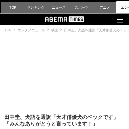
TOP
ランキング
ニュース
スポーツ
アニメ
エン
TOP
エンタメニュース
映画
田中圭、犬語を通訳「天才俳優犬のベッ
田中圭、犬語を通訳「天才俳優犬のベックです」
「みんなありがとうと言っています！」