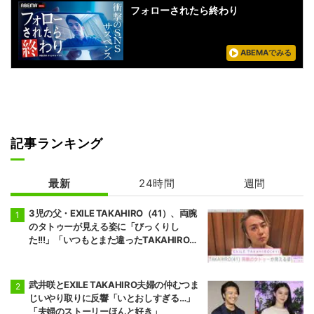
フォローされたら終わり
ABEMAでみる
記事ランキング
最新
24時間
週間
3児の父・EXILE TAKAHIRO（41）、両腕
のタトゥーが見える姿に「びっくりし
た!!!」「いつもとまた違ったTAKAHIROさ
ん」などの反響
武井咲とEXILE TAKAHIRO夫婦の仲むつま
じいやり取りに反響「いとおしすぎる…」
「夫婦のストーリーほんと好き」