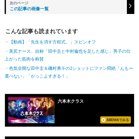
この記事の画像一覧
こんな記事も読まれています
【動画】「先生を消す方程式。」スピンオフ
美尻ナース、自称「田中圭と中村倫也を足した感じ」男子の仕
上がった筋肉を称賛
色気全開な田中圭＆磯村勇斗の2ショットにファン悶絶「んもー
選べない」「かっこよすぎる！」
六本木クラス
ABEMAでみる