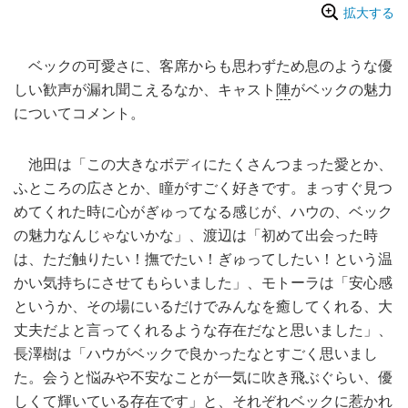
拡大する
ベックの可愛さに、客席からも思わずため息のような優
しい歓声が漏れ聞こえるなか、キャスト
陣
がベックの魅力
についてコメント。
池田は「この大きなボディにたくさんつまった愛とか、
ふところの広さとか、瞳がすごく好きです。まっすぐ見つ
めてくれた時に心がぎゅってなる感じが、ハウの、ベック
の魅力なんじゃないかな」、渡辺は「初めて出会った時
は、ただ触りたい！撫でたい！ぎゅってしたい！という温
かい気持ちにさせてもらいました」、モトーラは「安心感
というか、その場にいるだけでみんなを癒してくれる、大
丈夫だよと言ってくれるような存在だなと思いました」、
長澤樹は「ハウがベックで良かったなとすごく思いまし
た。会うと悩みや不安なことが一気に吹き飛ぶぐらい、優
しくて輝いている存在です」と、それぞれベックに惹かれ