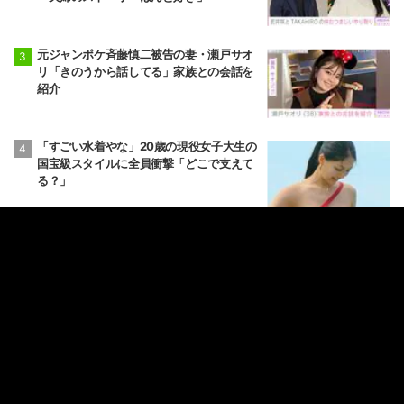
元ジャンポケ斉藤慎二被告の妻・瀬戸サオ
リ「きのうから話してる」家族との会話を
紹介
「すごい水着やな」20歳の現役女子大生の
国宝級スタイルに全員衝撃「どこで支えて
る？」
「何億だこれ…」大豪邸の新居を公開した
カジサックの妻・ヨメサック、簡単な手作
りごはんを披露
もっと見る