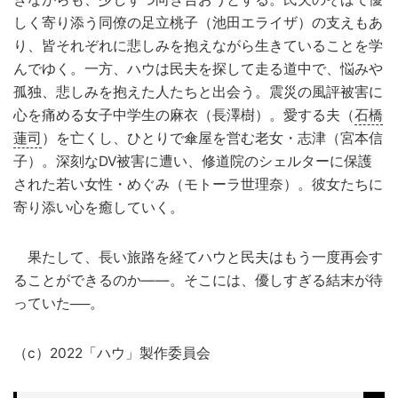
しく寄り添う同僚の足立桃子（池田エライザ）の支えもあ
り、皆それぞれに悲しみを抱えながら生きていることを学
んでゆく。一方、ハウは民夫を探して走る道中で、悩みや
孤独、悲しみを抱えた人たちと出会う。震災の風評被害に
心を痛める女子中学生の麻衣（長澤樹）。愛する夫（
石橋
蓮司
）を亡くし、ひとりで傘屋を営む老女・志津（宮本信
子）。深刻なDV被害に遭い、修道院のシェルターに保護
された若い女性・めぐみ（モトーラ世理奈）。彼女たちに
寄り添い心を癒していく。
果たして、長い旅路を経てハウと民夫はもう一度再会す
ることができるのか――。そこには、優しすぎる結末が待
っていた──。
（c）2022「ハウ」製作委員会