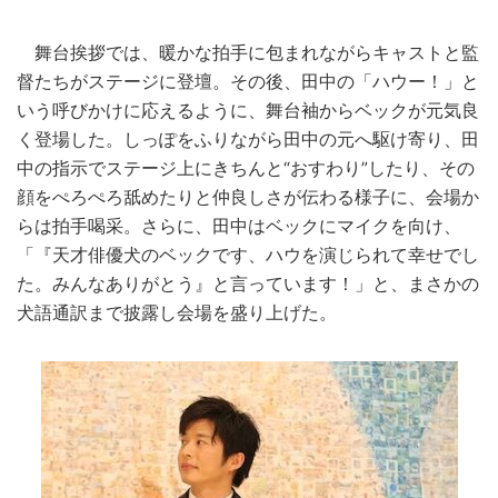
舞台挨拶では、暖かな拍手に包まれながらキャストと監
督たちがステージに登壇。その後、田中の「ハウー！」と
いう呼びかけに応えるように、舞台袖からベックが元気良
く登場した。しっぽをふりながら田中の元へ駆け寄り、田
中の指示でステージ上にきちんと“おすわり”したり、その
顔をぺろぺろ舐めたりと仲良しさが伝わる様子に、会場か
らは拍手喝采。さらに、田中はベックにマイクを向け、
「『天才俳優犬のベックです、ハウを演じられて幸せでし
た。みんなありがとう』と言っています！」と、まさかの
犬語通訳まで披露し会場を盛り上げた。