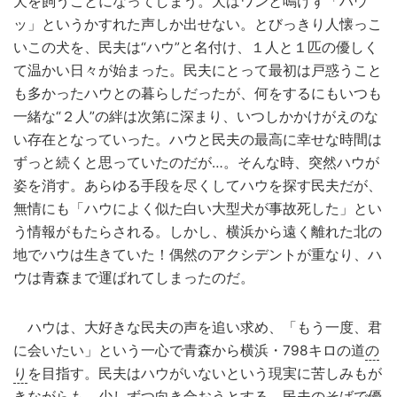
犬を飼うことになってしまう。犬はワンと鳴けず「ハウ
ッ」というかすれた声しか出せない。とびっきり人懐っこ
いこの犬を、民夫は“ハウ”と名付け、１人と１匹の優しく
て温かい日々が始まった。民夫にとって最初は戸惑うこと
も多かったハウとの暮らしだったが、何をするにもいつも
一緒な“２人”の絆は次第に深まり、いつしかかけがえのな
い存在となっていった。ハウと民夫の最高に幸せな時間は
ずっと続くと思っていたのだが…。そんな時、突然ハウが
姿を消す。あらゆる手段を尽くしてハウを探す民夫だが、
無情にも「ハウによく似た白い大型犬が事故死した」とい
う情報がもたらされる。しかし、横浜から遠く離れた北の
地でハウは生きていた！偶然のアクシデントが重なり、ハ
ウは青森まで運ばれてしまったのだ。
ハウは、大好きな民夫の声を追い求め、「もう一度、君
に会いたい」という一心で青森から横浜・798キロの道
の
り
を目指す。民夫はハウがいないという現実に苦しみもが
きながらも、少しずつ向き合おうとする。民夫のそばで優