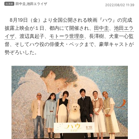
田中圭
,
池田エライザ
2022/08/02 11:39
8月19日（金）より全国公開される映画『ハウ』の完成
披露上映会が１日、都内にて開催され、
田中圭
、
池田エラ
イザ
、渡辺真起子、
モトーラ世理奈
、長澤樹、犬童一心監
督、そしてハウ役の俳優犬・ベックまで、豪華キャストが
勢ぞろいした。