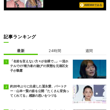
ABEMAでみる
記事ランキング
最新
24時間
週間
「名前を言えない方々が全裸で…」一流ホ
テルでの"権力者の遊び"の実態を元港区女
子が暴露
約20年ぶりに出産した冨永愛、パートナ
ー・山本一賢の姿を公開「たくさん背負っ
てくれてる」感謝の思いをつづる