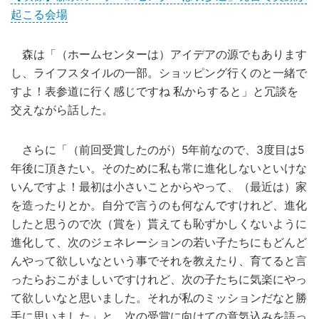
起こる会場
森は「（ホームセンターは）アイデアの源でもあります
し、ライフスタイルの一部。ショッピング行くのと一緒で
すよ！表参道に行く感じですね 私からすると」と冗談を
交えながら話した。
さらに「（前回受賞したのが）5年前なので、3度目は5
年後に頂きたい。そのために私も常に進化しないといけな
いんですよ！最初は小さいことからやって、（最近は）家
を造ったりとか。自分で言うのも何なんですけれど、進化
したと思うので次（賞を）貰えても恥ずかしくないように
進化して、次のジェネレーションの若い子たちにもどんど
んやって欲しいなという事でそれを教えたり、育てると言
ったらおこがましいですけれど、次の子たちに気楽にやっ
て欲しいなと思いました。それが私のミッションだなと勝
手に思いました」と、次の受賞に向けての意気込みを語っ