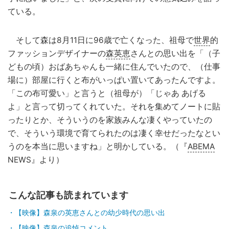
ている。
そして森は8月11日に96歳で亡くなった、祖母で
世界
的
ファッションデザイナーの
森英恵
さんとの思い出を「（子
どもの頃）おばあちゃんも一緒に住んでいたので、（仕事
場に）部屋に行くと布がいっぱい置いてあったんですよ。
「この布可愛い」と言うと（祖母が）「じゃあ あげる
よ」と言って切ってくれていた。それを集めてノートに貼
ったりとか、そういうのを家族みんな凄くやっていたの
で、そういう環境で育てられたのは凄く幸せだったなとい
うのを本当に思いますね」と明かしている。（『
ABEMA
NEWS』より）
こんな記事も読まれています
【映像】森泉の英恵さんとの幼少時代の思い出
【映像】森泉の追悼コメント