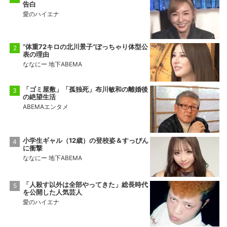
告白
愛のハイエナ
“体重72キロの北川景子”ぽっちゃり体型公
表の理由
ななにー 地下ABEMA
「ゴミ屋敷」「孤独死」布川敏和の離婚後
の絶望生活
ABEMAエンタメ
小学生ギャル（12歳）の登校姿＆すっぴん
に衝撃
ななにー 地下ABEMA
「人殺す以外は全部やってきた」総長時代
を公開した人気芸人
愛のハイエナ