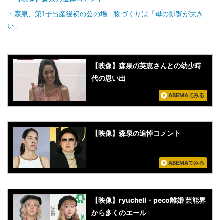
森泉、第1子出産後初の公の場 物づくりは「母の影響が大き
い」
【映像】森泉の英恵さんとの幼少時
代の思い出
ABEMAでみる
【映像】森泉の追悼コメント
ABEMAでみる
【映像】ryuchell・peco離婚 芸能界
から多くのエール