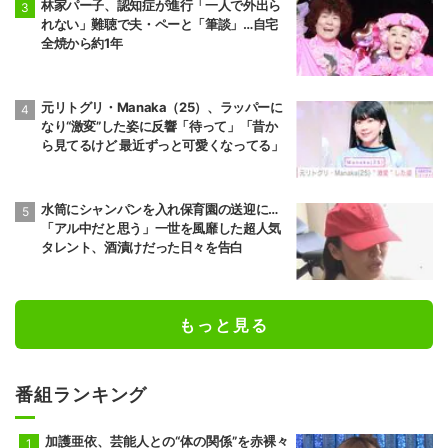
林家パー子、認知症が進行「一人で外出ら
れない」難聴で夫・ペーと「筆談」…自宅
全焼から約1年
元リトグリ・Manaka（25）、ラッパーに
なり“激変”した姿に反響「待って」「昔か
ら見てるけど 最近ずっと可愛くなってる」
水筒にシャンパンを入れ保育園の送迎に…
「アル中だと思う」一世を風靡した超人気
タレント、酒漬けだった日々を告白
もっと見る
番組ランキング
加護亜依、芸能人との“体の関係”を赤裸々