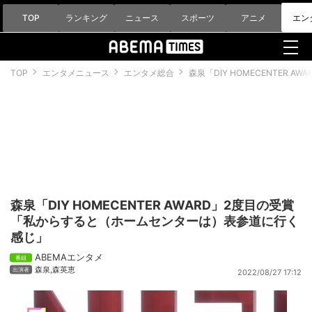
TOP
ランキング
ニュース
スポーツ
アニメ
エン
TOP
エンタメニュース
エンタメ総合
森泉「DIY HOMECENTER
森泉「DIY HOMECENTER AWARD」2度目の受賞
「私からすると（ホームセンターは）表参道に行く
感じ」
ABEMAエンタメ
森泉
,
森英恵
2022/08/27 17:12