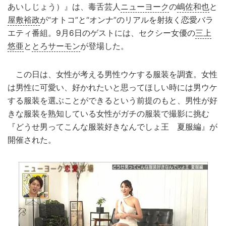
あいしじょう）』は、毒舌芸人
ニューヨーク
の
嶋佐和也
と
屋敷裕政
が“オトコ”と“オンナ”のリアルを射抜く恋愛バラ
エティ番組。9月6日のゲストには、セクシー女優の
三上
悠亜
と
とろサーモン
が登場した。
この日は、女性が考える男性ウケする服装を調査。女性
は男性に可愛い、好かれたいと思ってほしい時には男ウケ
する服装を選ぶことができるという前提のもと、男性が好
きな服装を熟知している女性がガチの服装で撮影に挑む
『どうせ男ってこんな服装好きなんでしょ王 夏服編』が
開催された。