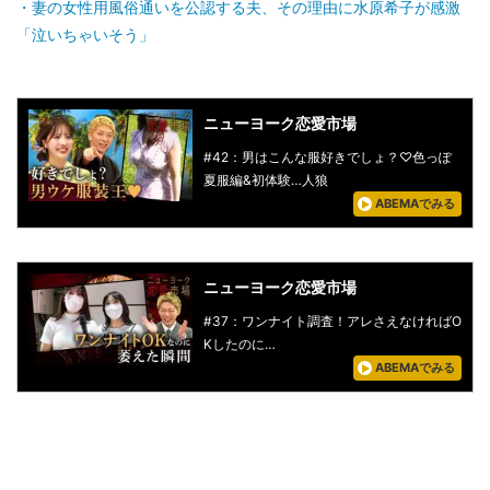
妻の女性用風俗通いを公認する夫、その理由に水原希子が感激
「泣いちゃいそう」
ニューヨーク恋愛市場
#42：男はこんな服好きでしょ？♡色っぽ
夏服編&初体験…人狼
ABEMAでみる
ニューヨーク恋愛市場
#37：ワンナイト調査！アレさえなければO
Kしたのに…
ABEMAでみる