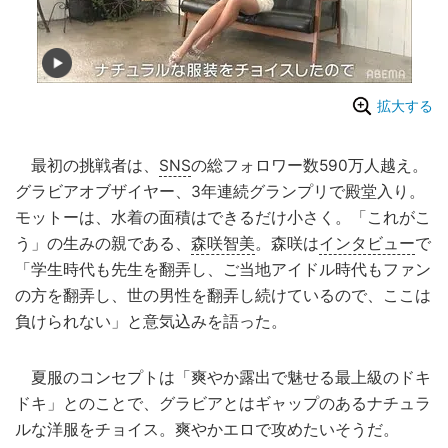
拡大する
最初の挑戦者は、
SNS
の総フォロワー数590万人越え。
グラビアオブザイヤー、3年連続グランプリで殿堂入り。
モットーは、水着の面積はできるだけ小さく。「これがこ
う」の生みの親である、
森咲智美
。森咲は
インタビュー
で
「学生時代も先生を翻弄し、ご当地アイドル時代もファン
の方を翻弄し、世の男性を翻弄し続けているので、ここは
負けられない」と意気込みを語った。
夏服のコンセプトは「爽やか露出で魅せる最上級のドキ
ドキ」とのことで、グラビアとはギャップのあるナチュラ
ルな洋服をチョイス。爽やかエロで攻めたいそうだ。