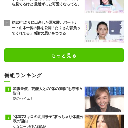
ら見てるけど 最近ずっと可愛くなってる」
約20年ぶりに出産した冨永愛、パートナ
ー・山本一賢の姿を公開「たくさん背負っ
てくれてる」感謝の思いをつづる
もっと見る
番組ランキング
加護亜依、芸能人との“体の関係”を赤裸々
告白
愛のハイエナ
“体重72キロの北川景子”ぽっちゃり体型公
表の理由
ななにー 地下ABEMA