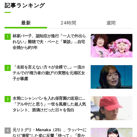
記事ランキング
最新
24時間
週間
林家パー子、認知症が進行「一人で外出ら
れない」難聴で夫・ペーと「筆談」…自宅
全焼から約1年
「名前を言えない方々が全裸で…」一流ホ
テルでの"権力者の遊び"の実態を元港区女
子が暴露
水筒にシャンパンを入れ保育園の送迎に…
「アル中だと思う」一世を風靡した超人気
タレント、酒漬けだった日々を告白
元リトグリ・Manaka（25）、ラッパーに
なり“激変”した姿に反響「待って」「昔か