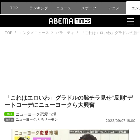
TOP
ランキング
ニュース
スポーツ
アニメ
エン
TOP
エンタメニュース
バラエティ
「これはエロいわ」グラドルの脇チ
「これはエロいわ」グラドルの脇チラ見せ"反則"デ
ートコーデにニューヨークら大興奮
ニューヨーク恋愛市場
ニューヨーク
,
とろサーモン
2022/09/07 16:00