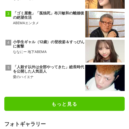
「ゴミ屋敷」「孤独死」布川敏和の離婚後
の絶望生活
ABEMAエンタメ
小学生ギャル（12歳）の登校姿＆すっぴん
に衝撃
ななにー 地下ABEMA
「人殺す以外は全部やってきた」総長時代
を公開した人気芸人
愛のハイエナ
もっと見る
フォトギャラリー