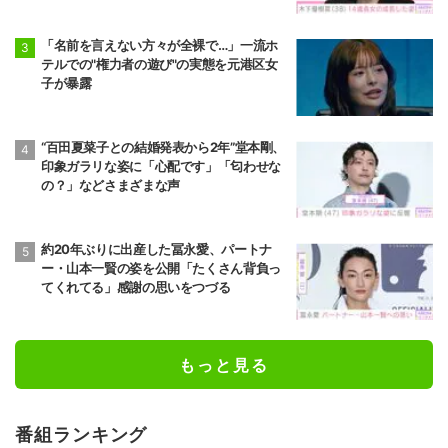
りすぎる」など反響
「名前を言えない方々が全裸で…」一流ホ
テルでの"権力者の遊び"の実態を元港区女
子が暴露
“百田夏菜子との結婚発表から2年”堂本剛、
印象ガラリな姿に「心配です」「匂わせな
の？」などさまざまな声
約20年ぶりに出産した冨永愛、パートナ
ー・山本一賢の姿を公開「たくさん背負っ
てくれてる」感謝の思いをつづる
もっと見る
番組ランキング