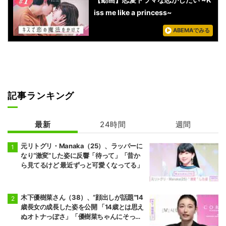
iss me like a princess~
ABEMAでみる
記事ランキング
最新
24時間
週間
元リトグリ・Manaka（25）、ラッパーに
なり“激変”した姿に反響「待って」「昔か
ら見てるけど 最近ずっと可愛くなってる」
木下優樹菜さん（38）、“顔出しが話題”14
歳長女の成長した姿を公開 「14歳とは思え
ぬオトナっぽさ」「優樹菜ちゃんにそっく