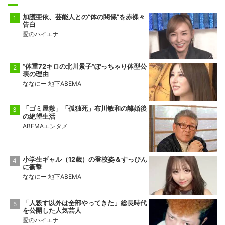
加護亜依、芸能人との“体の関係”を赤裸々
告白
愛のハイエナ
“体重72キロの北川景子”ぽっちゃり体型公
表の理由
ななにー 地下ABEMA
「ゴミ屋敷」「孤独死」布川敏和の離婚後
の絶望生活
ABEMAエンタメ
小学生ギャル（12歳）の登校姿＆すっぴん
に衝撃
ななにー 地下ABEMA
「人殺す以外は全部やってきた」総長時代
を公開した人気芸人
愛のハイエナ