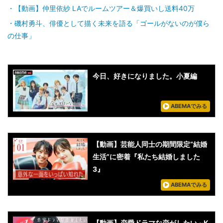
【動画】仲里依紗 LAでルームツアー＆爆買いし送料40万
磯村勇斗、俳優として描く未来を語る「ゴールがないのが僕ら
の仕事」
今日、好きになりました。小夏編
ABEMAでみる
【動画】芸能人同士の期間限定“結婚
生活”に密着『私たち結婚しました
3』
ABEMAでみる
【動画】恋愛ドラマな恋がしたい ~K