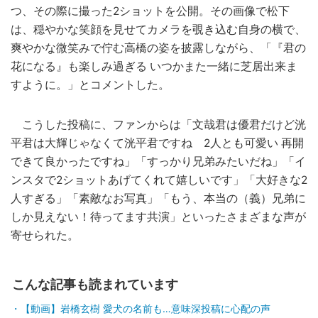
つ、その際に撮った2ショットを公開。その画像で松下
は、穏やかな笑顔を見せてカメラを覗き込む自身の横で、
爽やかな微笑みで佇む高橋の姿を披露しながら、「『君の
花になる』も楽しみ過ぎる いつかまた一緒に芝居出来ま
すように。」とコメントした。
こうした投稿に、ファンからは「文哉君は優君だけど洸
平君は大輝じゃなくて洸平君ですね 2人とも可愛い 再開
できて良かったですね」「すっかり兄弟みたいだね」「イ
ンスタで2ショットあげてくれて嬉しいです」「大好きな2
人すぎる」「素敵なお写真」「もう、本当の（義）兄弟に
しか見えない！待ってます共演」といったさまざまな声が
寄せられた。
こんな記事も読まれています
【動画】岩橋玄樹 愛犬の名前も…意味深投稿に心配の声