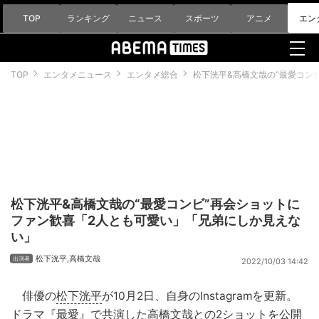
TOP
ランキング
ニュース
スポーツ
アニメ
エン
TOP
エンタメニュース
エンタメ総合
松下洸平&高橋文哉の“最愛コン
松下洸平&高橋文哉の“最愛コンビ”再会ショットに
ファン歓喜「2人とも可愛い」「兄弟にしか見えな
い」
松下洸平
,
高橋文哉
2022/10/03 14:42
俳優の
松下洸平
が10月2日、自身のInstagramを更新。
ドラマ『最愛』で共演した
高橋文哉
との2ショットを公開