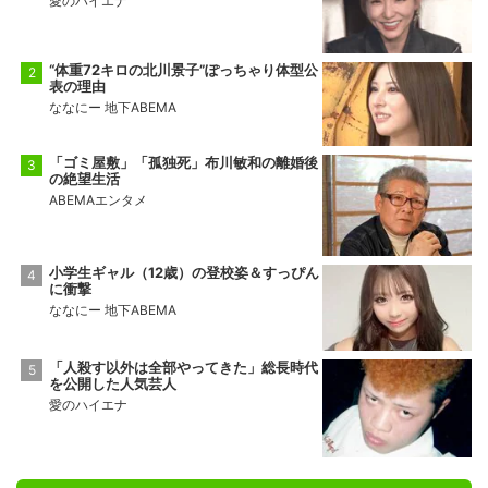
愛のハイエナ
“体重72キロの北川景子”ぽっちゃり体型公
表の理由
ななにー 地下ABEMA
「ゴミ屋敷」「孤独死」布川敏和の離婚後
の絶望生活
ABEMAエンタメ
小学生ギャル（12歳）の登校姿＆すっぴん
に衝撃
ななにー 地下ABEMA
「人殺す以外は全部やってきた」総長時代
を公開した人気芸人
愛のハイエナ