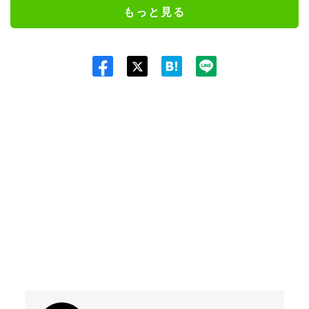
もっと見る
Twit
ter