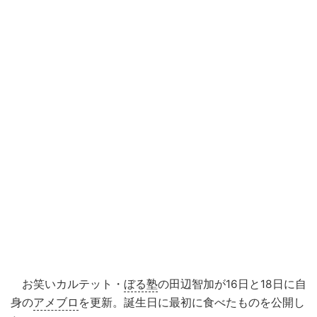
お笑いカルテット・
ぼる塾
の田辺智加が16日と18日に自
身の
アメブロ
を更新。誕生日に最初に食べたものを公開し