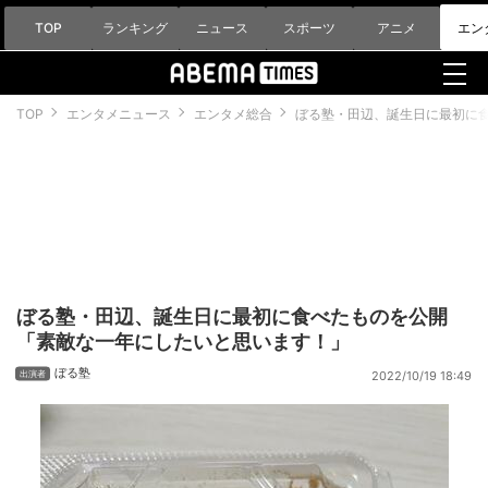
TOP
ランキング
ニュース
スポーツ
アニメ
エン
TOP
エンタメニュース
エンタメ総合
ぼる塾・田辺、誕生日に最初に
ぼる塾・田辺、誕生日に最初に食べたものを公開
「素敵な一年にしたいと思います！」
ぼる塾
2022/10/19 18:49