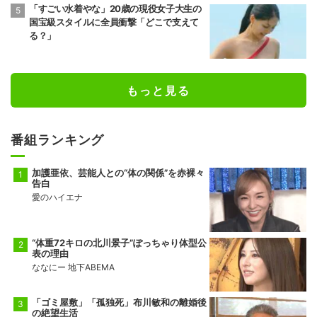
「すごい水着やな」20歳の現役女子大生の
国宝級スタイルに全員衝撃「どこで支えて
る？」
もっと見る
番組ランキング
加護亜依、芸能人との“体の関係”を赤裸々
告白
愛のハイエナ
“体重72キロの北川景子”ぽっちゃり体型公
表の理由
ななにー 地下ABEMA
「ゴミ屋敷」「孤独死」布川敏和の離婚後
の絶望生活