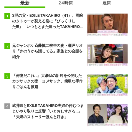
最新
24時間
週間
3児の父・EXILE TAKAHIRO（41）、両腕
のタトゥーが見える姿に「びっくりし
た!!!」「いつもとまた違ったTAKAHIROさ
ん」などの反響
元ジャンポケ斉藤慎二被告の妻・瀬戸サオ
リ「きのうから話してる」家族との会話を
紹介
「何億だこれ…」大豪邸の新居を公開した
カジサックの妻・ヨメサック、簡単な手作
りごはんを披露
武井咲とEXILE TAKAHIRO夫婦の仲むつま
じいやり取りに反響「いとおしすぎる…」
「夫婦のストーリーほんと好き」