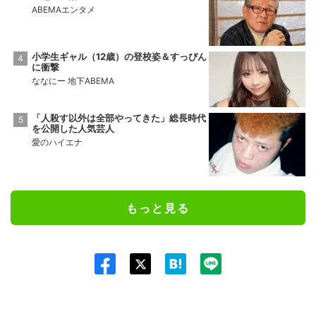
ABEMAエンタメ
小学生ギャル（12歳）の登校姿＆すっぴん
に衝撃
ななにー 地下ABEMA
「人殺す以外は全部やってきた」総長時代
を公開した人気芸人
愛のハイエナ
もっと見る
Twit
ter