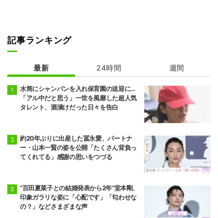
記事ランキング
最新
24時間
週間
水筒にシャンパンを入れ保育園の送迎に…
「アル中だと思う」一世を風靡した超人気
タレント、酒漬けだった日々を告白
約20年ぶりに出産した冨永愛、パートナ
ー・山本一賢の姿を公開「たくさん背負っ
てくれてる」感謝の思いをつづる
“百田夏菜子との結婚発表から2年”堂本剛、
印象ガラリな姿に「心配です」「匂わせな
の？」などさまざまな声