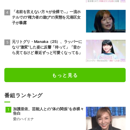
「名前を言えない方々が全裸で…」一流ホ
テルでの"権力者の遊び"の実態を元港区女
子が暴露
元リトグリ・Manaka（25）、ラッパーに
なり“激変”した姿に反響「待って」「昔か
ら見てるけど 最近ずっと可愛くなってる」
もっと見る
番組ランキング
加護亜依、芸能人との“体の関係”を赤裸々
告白
愛のハイエナ