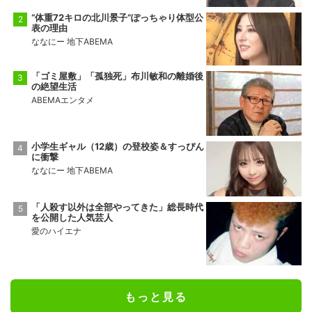
“体重72キロの北川景子”ぽっちゃり体型公
表の理由
ななにー 地下ABEMA
「ゴミ屋敷」「孤独死」布川敏和の離婚後
の絶望生活
ABEMAエンタメ
小学生ギャル（12歳）の登校姿＆すっぴん
に衝撃
ななにー 地下ABEMA
「人殺す以外は全部やってきた」総長時代
を公開した人気芸人
愛のハイエナ
もっと見る