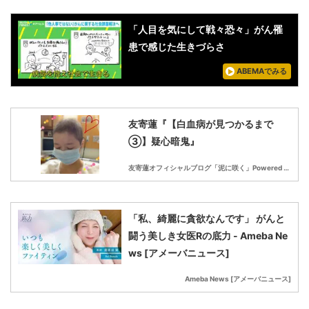
「人目を気にして戦々恐々」がん罹
患で感じた生きづらさ
ABEMAでみる
友寄蓮『【白血病が見つかるまで
③】疑心暗鬼』
友寄蓮オフィシャルブログ「泥に咲く」Powered by Ameba
「私、綺麗に貪欲なんです」 がんと
闘う美しき女医Rの底力 - Ameba Ne
ws [アメーバニュース]
Ameba News [アメーバニュース]