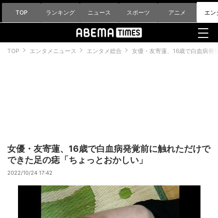
TOP
ランキング
ニュース
スポーツ
アニメ
エン
TOP
エンタメニュース
エンタメ総合
女優・友寄蓮、16歳で白血病発
女優・友寄蓮、16歳で白血病発覚前に触れただけで
できた足の痣「ちょっとおかしい」
2022/10/24 17:42