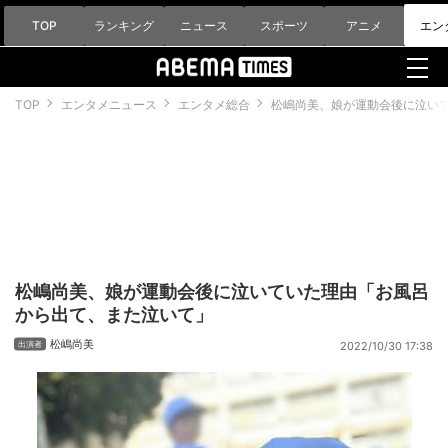
TOP
ランキング
ニュース
スポーツ
アニメ
エン
TOP
エンタメニュース
エンタメ総合
松嶋尚美、娘が運動会後に泣い
松嶋尚美、娘が運動会後に泣いていた理由「お風呂
から出て、また泣いて」
松嶋尚美
2022/10/30 17:38