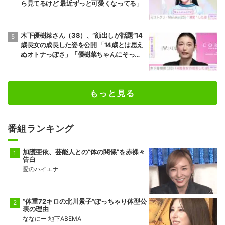
ら見てるけど 最近ずっと可愛くなってる」
木下優樹菜さん（38）、“顔出しが話題”14
歳長女の成長した姿を公開 「14歳とは思え
ぬオトナっぽさ」「優樹菜ちゃんにそっく
りすぎる」など反響
もっと見る
番組ランキング
加護亜依、芸能人との“体の関係”を赤裸々
告白
愛のハイエナ
“体重72キロの北川景子”ぽっちゃり体型公
表の理由
ななにー 地下ABEMA