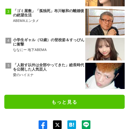
「ゴミ屋敷」「孤独死」布川敏和の離婚後
の絶望生活
ABEMAエンタメ
小学生ギャル（12歳）の登校姿＆すっぴん
に衝撃
ななにー 地下ABEMA
「人殺す以外は全部やってきた」総長時代
を公開した人気芸人
愛のハイエナ
もっと見る