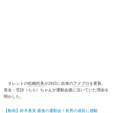
タレントの
松嶋尚美
が29日に自身の
アメブロ
を更新。
長女・空詩（らら）ちゃんが運動会後に泣いていた理由を
明かした。
【動画】鈴木亜美 最後の運動会！長男の成長に感動