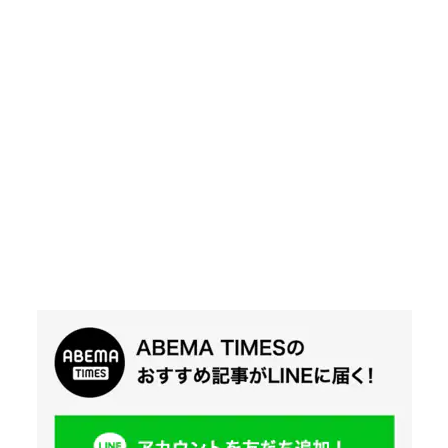
Twit
ter