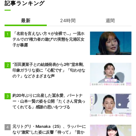
記事ランキング
最新
24時間
週間
「名前を言えない方々が全裸で…」一流ホ
テルでの"権力者の遊び"の実態を元港区女
子が暴露
“百田夏菜子との結婚発表から2年”堂本剛、
印象ガラリな姿に「心配です」「匂わせな
の？」などさまざまな声
約20年ぶりに出産した冨永愛、パートナ
ー・山本一賢の姿を公開「たくさん背負っ
てくれてる」感謝の思いをつづる
元リトグリ・Manaka（25）、ラッパーに
なり“激変”した姿に反響「待って」「昔か