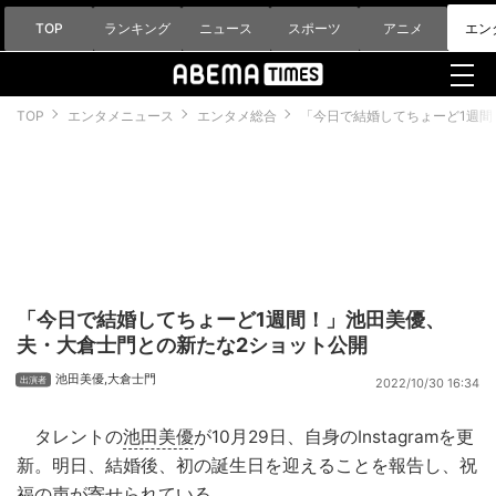
TOP
ランキング
ニュース
スポーツ
アニメ
エン
TOP
エンタメニュース
エンタメ総合
「今日で結婚してちょーど1週間
「今日で結婚してちょーど1週間！」池田美優、
夫・大倉士門との新たな2ショット公開
池田美優
,
大倉士門
2022/10/30 16:34
タレントの
池田美優
が10月29日、自身のInstagramを更
新。明日、結婚後、初の誕生日を迎えることを報告し、祝
福の声が寄せられている。