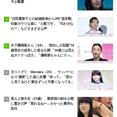
子が暴露
“百田夏菜子との結婚発表から2年”堂本剛、
印象ガラリな姿に「心配です」「匂わせな
の？」などさまざまな声
木下優樹菜さん（38）、“顔出しが話題”14
歳長女の成長した姿を公開 「14歳とは思え
ぬオトナっぽさ」「優樹菜ちゃんにそっく
りすぎる」など反響
元リトグリ・Manaka（25）、ラッパーに
なり“激変”した姿に反響「待って」「昔か
ら見てるけど 最近ずっと可愛くなってる」
美人上智大生（21歳）、整形前の顔を公開
し驚きの声「変わるね〜」かかった費用も
告白