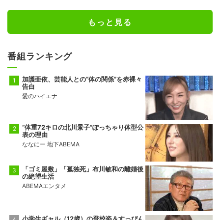
もっと見る
番組ランキング
加護亜依、芸能人との“体の関係”を赤裸々
告白
愛のハイエナ
“体重72キロの北川景子”ぽっちゃり体型公
表の理由
ななにー 地下ABEMA
「ゴミ屋敷」「孤独死」布川敏和の離婚後
の絶望生活
ABEMAエンタメ
小学生ギャル（12歳）の登校姿＆すっぴん