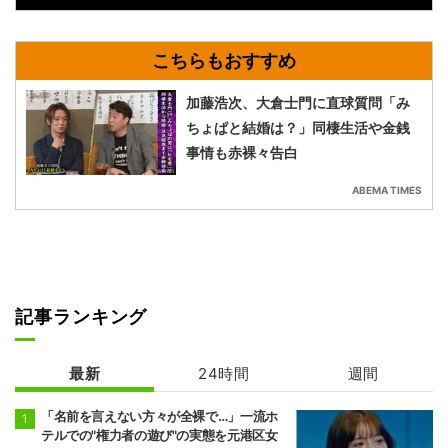
加藤浩次、大倉士門に直球質問「み
ちょぱと結婚は？」同棲生活や金銭
事情も赤裸々告白
ABEMA TIMES
記事ランキング
最新
24時間
週間
「名前を言えない方々が全裸で…」一流ホ
テルでの"権力者の遊び"の実態を元港区女