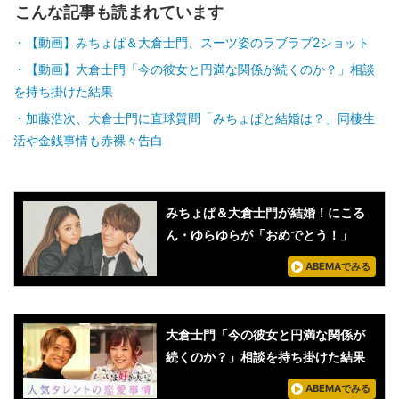
こんな記事も読まれています
【動画】みちょぱ＆大倉士門、スーツ姿のラブラブ2ショット
【動画】大倉士門「今の彼女と円満な関係が続くのか？」相談
を持ち掛けた結果
加藤浩次、大倉士門に直球質問「みちょぱと結婚は？」同棲生
活や金銭事情も赤裸々告白
みちょぱ＆大倉士門が結婚！にこる
ん・ゆらゆらが「おめでとう！」
ABEMAでみる
大倉士門「今の彼女と円満な関係が
続くのか？」相談を持ち掛けた結果
ABEMAでみる