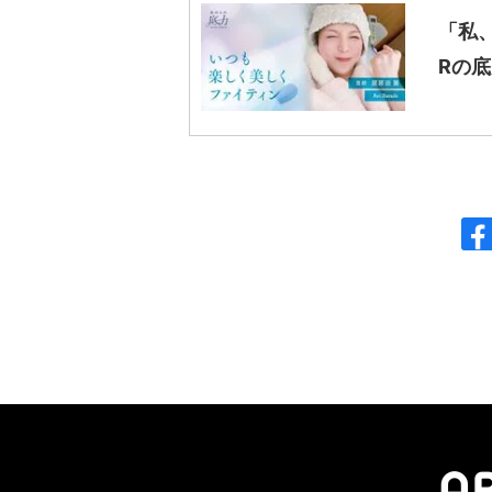
「私
Rの