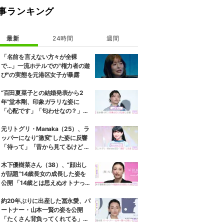
事ランキング
最新
24時間
週間
「名前を言えない方々が全裸
で…」一流ホテルでの"権力者の遊
び"の実態を元港区女子が暴露
“百田夏菜子との結婚発表から2
年”堂本剛、印象ガラリな姿に
「心配です」「匂わせなの？」な
どさまざまな声
元リトグリ・Manaka（25）、ラ
ッパーになり“激変”した姿に反響
「待って」「昔から見てるけど 最
近ずっと可愛くなってる」
木下優樹菜さん（38）、“顔出し
が話題”14歳長女の成長した姿を
公開 「14歳とは思えぬオトナっぽ
さ」「優樹菜ちゃんにそっくりす
ぎる」など反響
約20年ぶりに出産した冨永愛、パ
ートナー・山本一賢の姿を公開
「たくさん背負ってくれてる」感