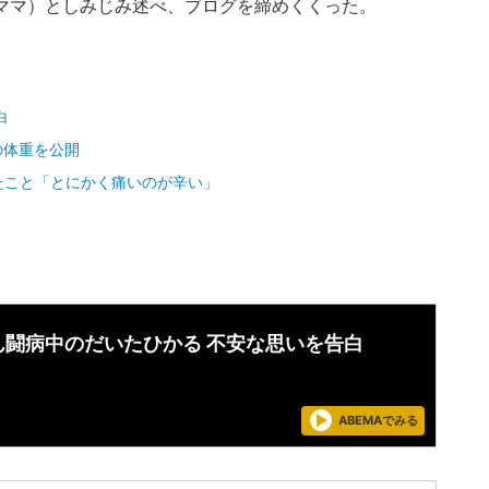
ママ）としみじみ述べ、ブログを締めくくった。
白
の体重を公開
たこと「とにかく痛いのが辛い」
ん闘病中のだいたひかる 不安な思いを告白
ABEMAでみる