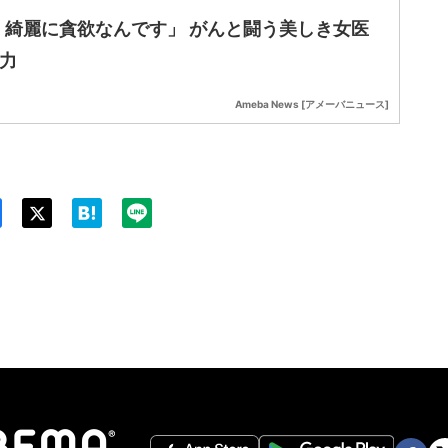
、綺麗に貪欲なんです」 がんと闘う美しき女医
底力
Ameba News [アメーバニュース]
Twit
ter