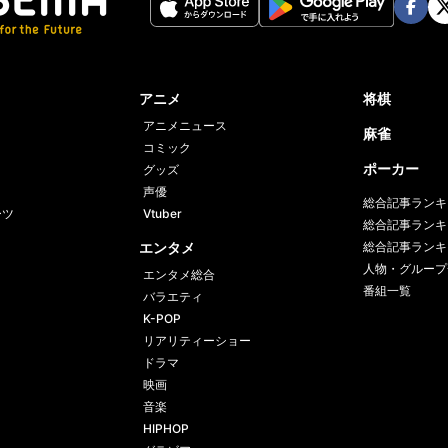
Face
Twi
book
er
アニメ
将棋
アニメニュース
麻雀
コミック
ポーカー
グッズ
声優
総合記事ランキ
ーツ
Vtuber
総合記事ランキ
エンタメ
総合記事ランキ
人物・グループ
エンタメ総合
番組一覧
バラエティ
K-POP
リアリティーショー
ドラマ
映画
音楽
HIPHOP