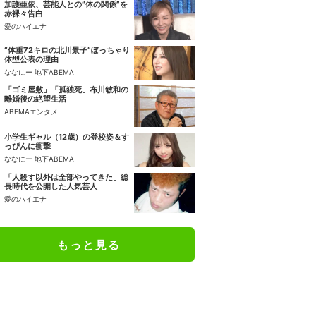
加護亜依、芸能人との“体の関係”を
赤裸々告白
愛のハイエナ
“体重72キロの北川景子”ぽっちゃり
体型公表の理由
ななにー 地下ABEMA
「ゴミ屋敷」「孤独死」布川敏和の
離婚後の絶望生活
ABEMAエンタメ
小学生ギャル（12歳）の登校姿＆す
っぴんに衝撃
ななにー 地下ABEMA
「人殺す以外は全部やってきた」総
長時代を公開した人気芸人
愛のハイエナ
もっと見る