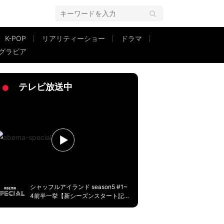
K-POP
リアリティーショー
ドラマ
グラビア
だろうけれど」
テレビ放送中
シャッフルアイランド season5 #1~
4前半一挙【新シーズンスタート記
念】