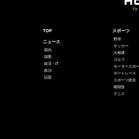
TOP
スポーツ
野球
ニュース
サッカー
国内
大相撲
国際
ゴルフ
経済・IT
モータースポ
政治
ボートレース
話題
スポーツ総合
格闘技
テニス