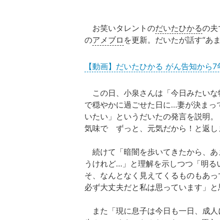
お笑いタレントの
だいたひかる
の夫
の
アメブロ
を更新。だいたが話す“あ
【動画】だいたひかる がん告知から
この日、小泉さんは「今日みたいな
で穏やかに過ごせた日に…妻が決まっ
いたい」というだいたの発言を説明。
気味で ずっと、元気だから！と返し
続けて「暗闇を歩いてきたから、あ
うけれど…」と理解を示しつつ「明る
そ、なんとなく見えてくるものもあっ
必ず大丈夫だと私は思っています」と
また「現に息子は今日も一日、成人