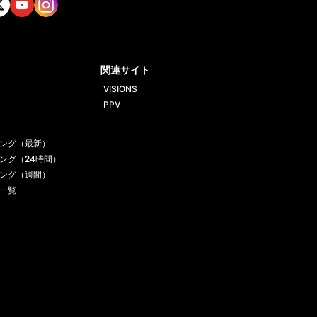
tt
Yout
Insta
ube
gram
関連サイト
VISIONS
PPV
ング（最新）
ング（24時間）
ング（週間）
一覧