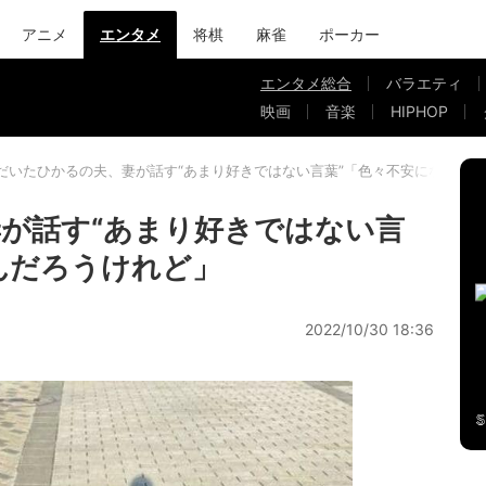
アニメ
エンタメ
将棋
麻雀
ポーカー
エンタメ総合
バラエティ
映画
音楽
HIPHOP
だいたひかるの夫、妻が話す“あまり好きではない言葉”「色々不安になるん
が話す“あまり好きではない言
んだろうけれど」
2022/10/30 18:36