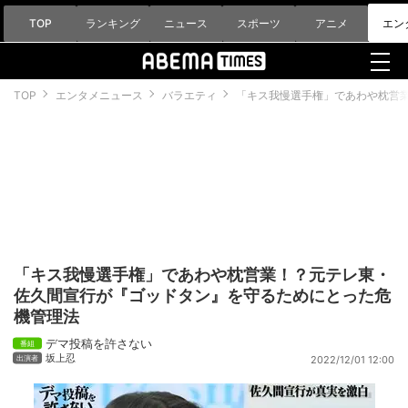
TOP
ランキング
ニュース
スポーツ
アニメ
エン
TOP
エンタメニュース
バラエティ
「キス我慢選手権」であわや枕営
「キス我慢選手権」であわや枕営業！？元テレ東・
佐久間宣行が『ゴッドタン』を守るためにとった危
機管理法
デマ投稿を許さない
坂上忍
2022/12/01 12:00