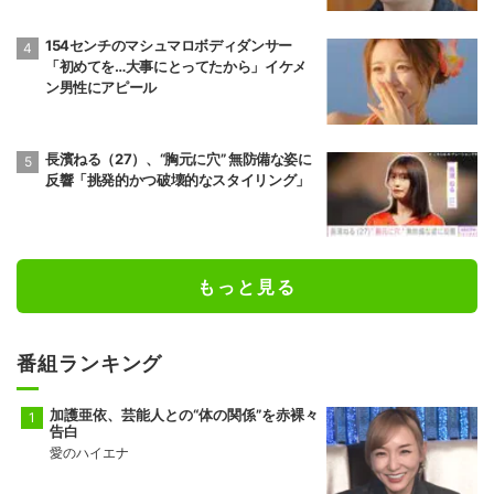
154センチのマシュマロボディダンサー
「初めてを…大事にとってたから」イケメ
ン男性にアピール
長濱ねる（27）、“胸元に穴” 無防備な姿に
反響「挑発的かつ破壊的なスタイリング」
もっと見る
番組ランキング
加護亜依、芸能人との“体の関係”を赤裸々
告白
愛のハイエナ