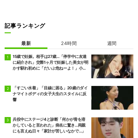
記事ランキング
最新
24時間
週間
15歳で妊娠。相手は27歳…「停学中に友達
に紹介され」交際1ヶ月で妊娠した美女が明
かす馴れ初めに「だいぶ危ねーよ！」小森
純も絶句
「すごい水着」「目線に困る」20歳のダイ
ナマイトボディの女子大生のスタイルに反
響
兵役中にステージ4と診断「何かが骨を溶
かしていると言われた」病名に驚き…両親
にも言えぬ日々「家計が苦しいなかで…」