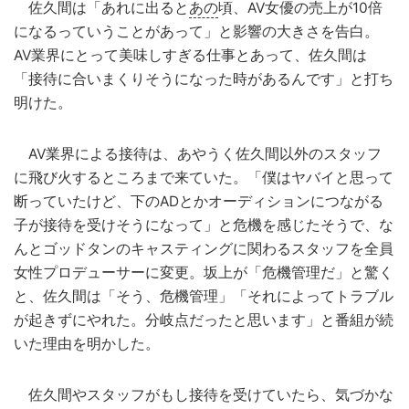
佐久間は「あれに出ると
あの
頃、AV女優の売上が10倍
になるっていうことがあって」と影響の大きさを告白。
AV業界にとって美味しすぎる仕事とあって、佐久間は
「接待に合いまくりそうになった時があるんです」と打ち
明けた。
AV業界による接待は、あやうく佐久間以外のスタッフ
に飛び火するところまで来ていた。「僕はヤバイと思って
断っていたけど、下のADとかオーディションにつながる
子が接待を受けそうになって」と危機を感じたそうで、な
んとゴッドタンのキャスティングに関わるスタッフを全員
女性プロデューサーに変更。坂上が「危機管理だ」と驚く
と、佐久間は「そう、危機管理」「それによってトラブル
が起きずにやれた。分岐点だったと思います」と番組が続
いた理由を明かした。
佐久間やスタッフがもし接待を受けていたら、気づかな