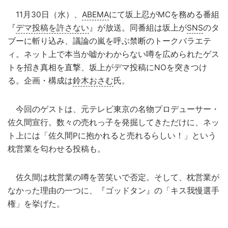
11月30日（水）、
ABEMA
にて坂上忍がMCを務める番組
『
デマ投稿を許さない
』が放送。同番組は坂上が
SNS
のタ
ブーに斬り込み、議論の嵐を呼ぶ禁断のトークバラエテ
ィ。ネット上で本当か嘘かわからない噂を広められたゲス
トを招き真相を直撃、坂上がデマ投稿にNOを突きつけ
る。企画・構成は
鈴木おさむ
氏。
今回のゲストは、元テレビ東京の名物プロデューサー・
佐久間宣行。数々の売れっ子を発掘してきただけに、ネッ
ト上には「佐久間Pに抱かれると売れるらしい！」という
枕営業を匂わせる投稿も。
佐久間は枕営業の噂を苦笑いで否定。そして、枕営業が
なかった理由の一つに、『ゴッドタン』の「キス我慢選手
権」を挙げた。