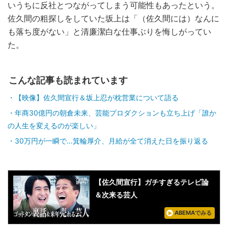
いうちに反社とつながってしまう可能性もあったという。
佐久間の粗探しをしていた坂上は「（佐久間には）なんに
も落ち度がない」と清廉潔白な仕事ぶりを悔しがってい
た。
こんな記事も読まれています
【映像】佐久間宣行＆坂上忍が枕営業について語る
年商30億円の朝倉未来、芸能プロダクションも立ち上げ「誰か
の人生を変えるのが楽しい」
30万円が一瞬で…箕輪厚介、月給が全て消えた日を振り返る
【佐久間宣行】ガチすぎるテレビ論
＆次来る芸人
ABEMAでみる