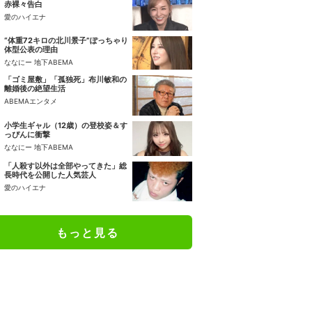
赤裸々告白
愛のハイエナ
“体重72キロの北川景子”ぽっちゃり
体型公表の理由
ななにー 地下ABEMA
「ゴミ屋敷」「孤独死」布川敏和の
離婚後の絶望生活
ABEMAエンタメ
小学生ギャル（12歳）の登校姿＆す
っぴんに衝撃
ななにー 地下ABEMA
「人殺す以外は全部やってきた」総
長時代を公開した人気芸人
愛のハイエナ
もっと見る