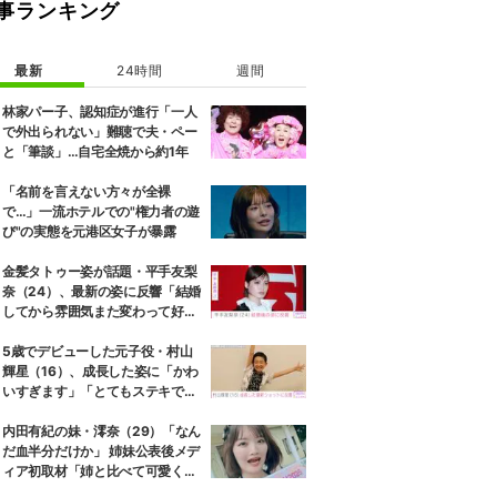
事ランキング
最新
24時間
週間
林家パー子、認知症が進行「一人
で外出られない」難聴で夫・ペー
と「筆談」…自宅全焼から約1年
「名前を言えない方々が全裸
で…」一流ホテルでの"権力者の遊
び"の実態を元港区女子が暴露
金髪タトゥー姿が話題・平手友梨
奈（24）、最新の姿に反響「結婚
してから雰囲気また変わって好
き」 2月に神尾楓珠（27）と電撃
婚
5歳でデビューした元子役・村山
輝星（16）、成長した姿に「かわ
いすぎます」「とてもステキで
す」などの反響
内田有紀の妹・澪奈（29）「なん
だ血半分だけか」 姉妹公表後メデ
ィア初取材「姉と比べて可愛くな
い」「売名行為」と言われても笑