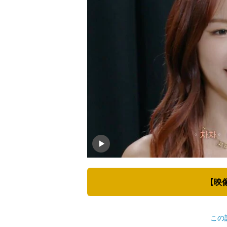
【映
この