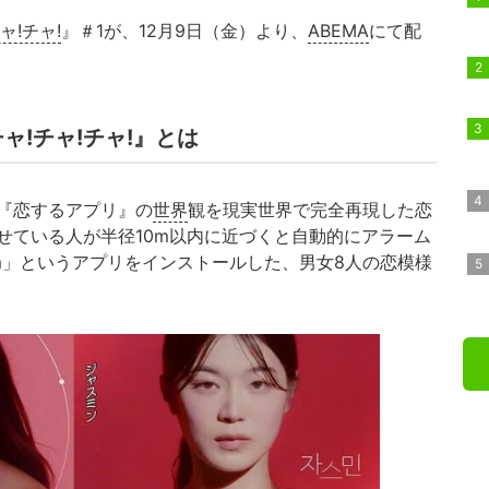
チャ!チャ!
』＃1が、12月9日（金）より、
ABEMA
にて配
 チャ!チャ!チャ!』とは
『恋するアプリ』の
世界
観を現実世界で完全再現した恋
せている人が半径10m以内に近づくと自動的にアラーム
arm」というアプリをインストールした、男女8人の恋模様