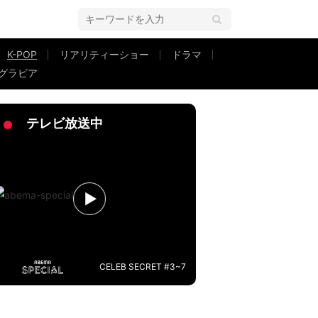
K-POP
リアリティーショー
ドラマ
グラビア
プリ Love Alarm』#1
テレビ放送中
CELEB SECRET #3~7