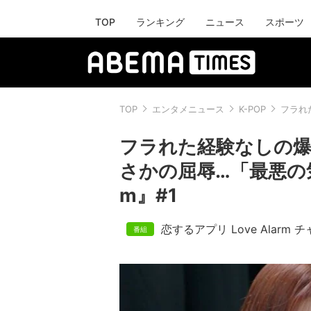
TOP
ランキング
ニュース
スポーツ
TOP
エンタメニュース
K-POP
フラれ
フラれた経験なしの
さかの屈辱…「最悪の気分
m』#1
恋するアプリ Love Alarm チ