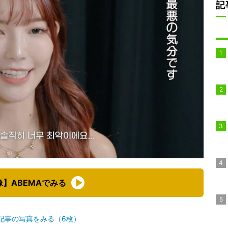
記
像】ABEMAでみる
記事の写真をみる（6枚）