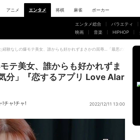
アニメ
エンタメ
将棋
麻雀
ポーカー
エンタメ総合
バラエティ
映画
音楽
HIPHOP
た経験なしの爆モテ美女、誰からも好かれずまさかの屈辱…「最悪の気分」『恋するア
爆モテ美女、誰からも好かれずま
」『恋するアプリ Love Alar
ャ!チャ!チャ!
2022/12/11 13:00